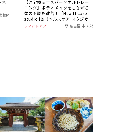
トネ
【理学療法士×パーソナルトレー
ニング】ボディメイクをしながら
体の不調を改善！「Healthcare
瑞穂区
studio ile（ヘルスケア スタジオ
イレ）」
フィットネス
名古屋 中区栄