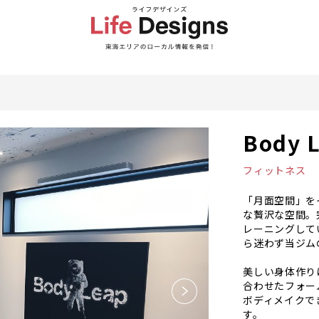
Body
フィットネス
「月面空間」を
な贅沢な空間。
レーニングして
ら迷わず当ジム
美しい身体作り
合わせたフォー
ボディメイクで
す。