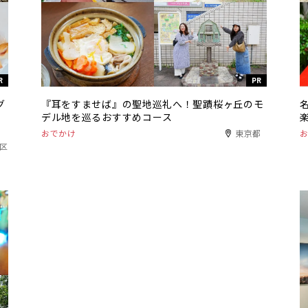
R
PR
グ
『耳をすませば』の聖地巡礼へ！聖蹟桜ヶ丘のモ
デル地を巡るおすすめコース
おでかけ
東京都
港区