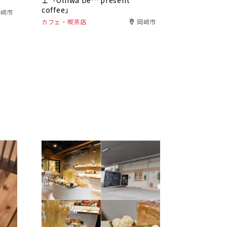
ェ「Oniwa De… present
coffee」
岡崎市
カフェ・喫茶店
岡崎市