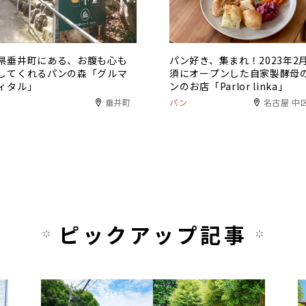
県垂井町にある、お腹も心も
パン好き、集まれ！2023年2
してくれるパンの森「グルマ
須にオープンした自家製酵母
ィタル」
ンのお店「Parlor linka」
垂井町
パン
名古屋 中
ピックアップ記事