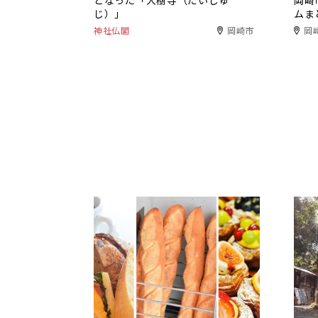
となった「大樹寺（だいじゅ
岡崎
じ）」
ムま
神社仏閣
岡崎市
岡