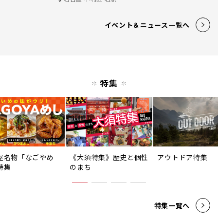
イベント＆ニュース一覧へ
特集
屋名物「なごやめ
《大須特集》歴史と個性
アウトドア特集
特集
のまち
特集一覧へ