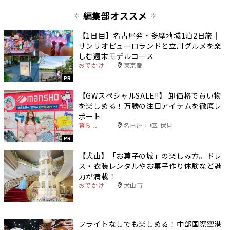
編集部オススメ
【1日目】名古屋発・多摩地域1泊2日旅｜
サンリオピューロランドと立川グルメを楽
しむ週末モデルコース
おでかけ
東京都
PR
【GWスペシャルSALE‼︎】 卸価格で買い物
を楽しめる！万勝の注目アイテムを徹底レ
ポート
暮らし
名古屋 中区 伏見
PR
【犬山】「お菓子の城」の楽しみ方。ドレ
ス・衣装レンタルやお菓子作り体験など魅
力が満載！
おでかけ
犬山市
フライトなしでも楽しめる！中部国際空港