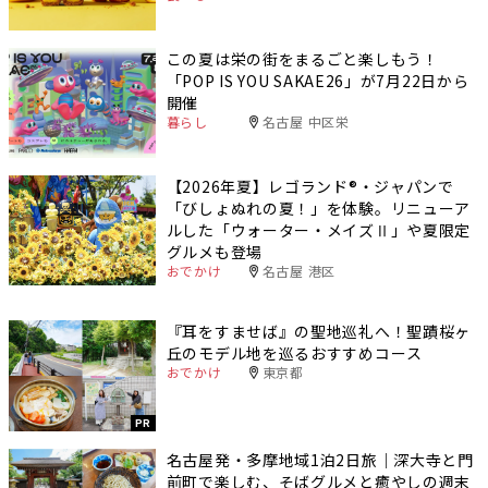
この夏は栄の街をまるごと楽しもう！
「POP IS YOU SAKAE26」が7月22日から
開催
暮らし
名古屋 中区栄
【2026年夏】レゴランド®・ジャパンで
「びしょぬれの夏！」を体験。リニューア
ルした「ウォーター・メイズⅡ」や夏限定
グルメも登場
おでかけ
名古屋 港区
『耳をすませば』の聖地巡礼へ！聖蹟桜ヶ
丘のモデル地を巡るおすすめコース
おでかけ
東京都
PR
名古屋発・多摩地域1泊2日旅｜深大寺と門
前町で楽しむ、そばグルメと癒やしの週末