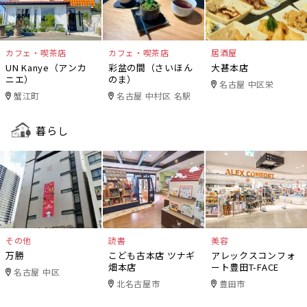
カフェ・喫茶店
カフェ・喫茶店
居酒屋
UN Kanye（アンカ
彩盆の間（さいほん
大甚本店
ニエ）
のま）
名古屋 中区栄
蟹江町
名古屋 中村区 名駅
暮らし
その他
読書
美容
万勝
こども古本店 ツナギ
アレックスコンフォ
畑本店
ート豊田T-FACE
名古屋 中区
北名古屋市
豊田市