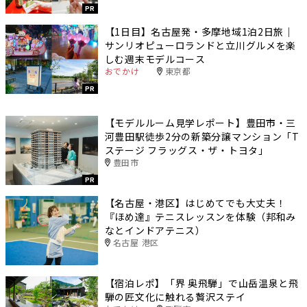
PR
【1日目】名古屋発・多摩地域1泊2日旅｜
サンリオピューロランドと立川グルメを楽
しむ週末モデルコース
おでかけ
東京都
PR
【モデルルーム見学レポート】豊田市・三
河豊田駅徒歩2分の新築分譲マンション「T
ステージ フラッグス・ザ・トヨタ」
豊田市
PR
【名古屋・港区】はじめてでも大丈夫！
『ほめ達』テニスレッスンを体験（邦和み
なとインドアテニス）
名古屋 港区
【宿泊レポ】「界 奥飛騨」で山岳温泉と飛
騨の匠文化に触れる贅沢ステイ