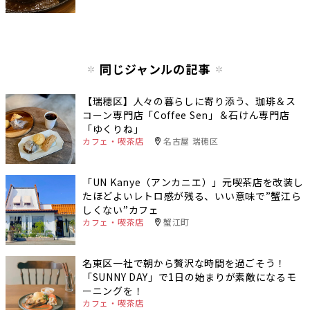
同じジャンルの記事
【瑞穂区】人々の暮らしに寄り添う、珈琲＆ス
コーン専門店「Coffee Sen」＆石けん専門店
「ゆくりね」
カフェ・喫茶店
名古屋 瑞穂区
「UN Kanye（アンカニエ）」元喫茶店を改装し
たほどよいレトロ感が残る、いい意味で”蟹江ら
しくない”カフェ
カフェ・喫茶店
蟹江町
名東区一社で朝から贅沢な時間を過ごそう！
「SUNNY DAY」で1日の始まりが素敵になるモ
ーニングを！
カフェ・喫茶店