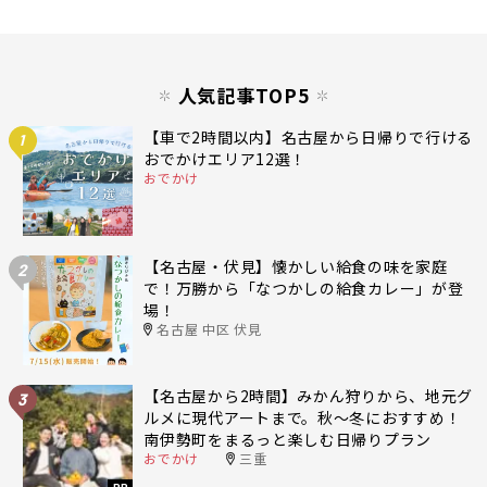
人気記事TOP5
【車で2時間以内】名古屋から日帰りで行ける
1
おでかけエリア12選！
おでかけ
【名古屋・伏見】懐かしい給食の味を家庭
2
で！万勝から「なつかしの給食カレー」が登
場！
名古屋 中区 伏見
【名古屋から2時間】みかん狩りから、地元グ
3
ルメに現代アートまで。秋〜冬におすすめ！
南伊勢町をまるっと楽しむ日帰りプラン
おでかけ
三重
PR