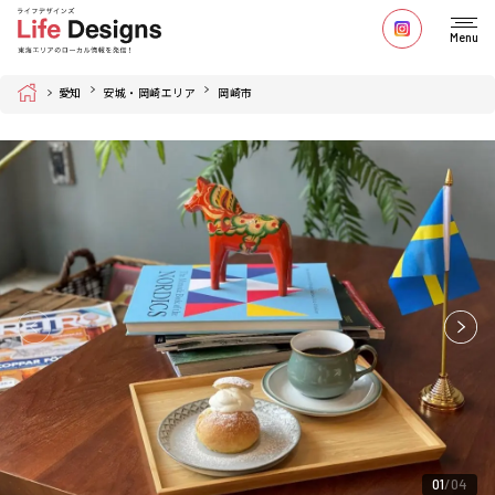
Menu
Home
愛知
安城・岡崎エリア
岡崎市
01
04