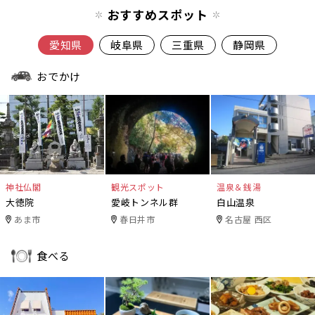
おすすめスポット
愛知県
岐阜県
三重県
静岡県
おでかけ
神社仏閣
観光スポット
温泉＆銭湯
大徳院
愛岐トンネル群
白山温泉
あま市
春日井市
名古屋 西区
食べる