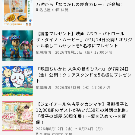
万勝から「なつかしの給食カレー」が登場！
名古屋 中区 伏見
【読者プレゼント】映画『パウ・パトロール
ザ・ダイノ・ムービー』が7月24日公開！オリジ
ナル消しゴムセットを5名様にプレゼント
応募締切：2026年8月15日（金）17:00〆切
『映画ちいかわ 人魚の島のひみつ』が7月24日
（金）公開！クリアスタンドを5名様にプレゼン
ト
応募締切：2026年6月3日（水）17:00〆切
【ジェイアール名古屋タカシマヤ】黒柳徹子と
12,800組のゲストが紡いだ50年の対話の軌跡。
「徹子の部屋 50周年展」～愛を込めて～を開
催！
2026年8月12日（水）〜8月24日（月）
名古屋 中村区 名駅