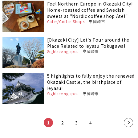
Feel Northern Europe in Okazaki City!
Home-roasted coffee and Swedish
sweets at "Nordic coffee shop Atel"
Cafes/Coffee Shops
岡崎市
[Okazaki City] Let's Tour around the
Place Related to Ieyasu Tokugawa!
Sightseeing spot
岡崎市
5 highlights to fully enjoy the renewed
Okazaki Castle, the birthplace of
Ieyasu!
Sightseeing spot
岡崎市
​ ​
​ ​
​ ​
​ ​
1
2
3
4
»