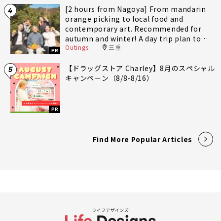
[2 hours from Nagoya] From mandarin
4
orange picking to local food and
contemporary art. Recommended for
autumn and winter! A day trip plan to
Outings
三重
fully enjoy Minami-Ise Town
PR
【ドラッグストア Charley】8月のスペシャル
5
キャンペーン（8/8-8/16）
PR
Find More Popular Articles