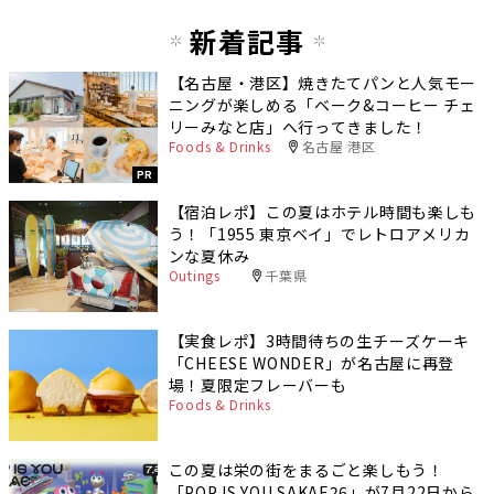
新着記事
【名古屋・港区】焼きたてパンと人気モー
ニングが楽しめる「ベーク&コーヒー チェ
リーみなと店」へ行ってきました！
Foods & Drinks
名古屋 港区
PR
【宿泊レポ】この夏はホテル時間も楽しも
う！「1955 東京ベイ」でレトロアメリカ
ンな夏休み
Outings
千葉県
【実食レポ】3時間待ちの生チーズケーキ
「CHEESE WONDER」が名古屋に再登
場！夏限定フレーバーも
Foods & Drinks
この夏は栄の街をまるごと楽しもう！
「POP IS YOU SAKAE26」が7月22日から