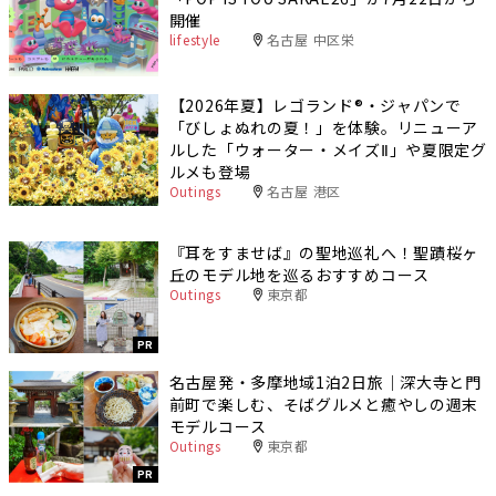
開催
lifestyle
名古屋 中区栄
【2026年夏】レゴランド®・ジャパンで
「びしょぬれの夏！」を体験。リニューア
ルした「ウォーター・メイズⅡ」や夏限定グ
ルメも登場
Outings
名古屋 港区
『耳をすませば』の聖地巡礼へ！聖蹟桜ヶ
丘のモデル地を巡るおすすめコース
Outings
東京都
PR
名古屋発・多摩地域1泊2日旅｜深大寺と門
前町で楽しむ、そばグルメと癒やしの週末
モデルコース
Outings
東京都
PR