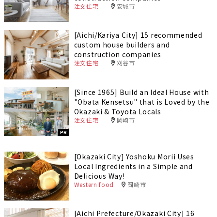
注文住宅
安城市
[Aichi/Kariya City] 15 recommended
custom house builders and
construction companies
注文住宅
刈谷市
[Since 1965] Build an Ideal House with
"Obata Kensetsu" that is Loved by the
Okazaki & Toyota Locals
注文住宅
岡崎市
PR
[Okazaki City] Yoshoku Morii Uses
Local Ingredients in a Simple and
Delicious Way!
Western food
岡崎市
[Aichi Prefecture/Okazaki City] 16