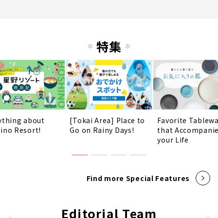
特集
ything about
[Tokai Area] Place to
Favorite Tablew
ino Resort!
Go on Rainy Days!
that Accompani
your Life
Find more Special Features
Editorial Team