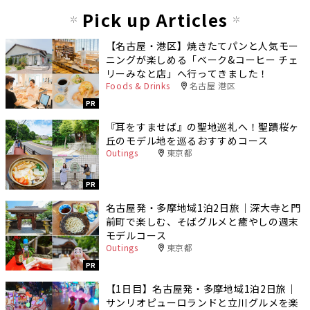
Pick up Articles
【名古屋・港区】焼きたてパンと人気モー
ニングが楽しめる「ベーク&コーヒー チェ
リーみなと店」へ行ってきました！
Foods & Drinks
名古屋 港区
PR
『耳をすませば』の聖地巡礼へ！聖蹟桜ヶ
丘のモデル地を巡るおすすめコース
Outings
東京都
PR
名古屋発・多摩地域1泊2日旅｜深大寺と門
前町で楽しむ、そばグルメと癒やしの週末
モデルコース
Outings
東京都
PR
【1日目】名古屋発・多摩地域1泊2日旅｜
サンリオピューロランドと立川グルメを楽