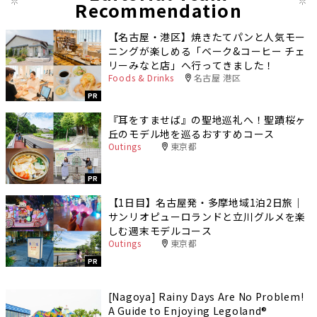
Recommendation
【名古屋・港区】焼きたてパンと人気モー
ニングが楽しめる「ベーク&コーヒー チェ
リーみなと店」へ行ってきました！
Foods & Drinks
名古屋 港区
PR
『耳をすませば』の聖地巡礼へ！聖蹟桜ヶ
丘のモデル地を巡るおすすめコース
Outings
東京都
PR
【1日目】名古屋発・多摩地域1泊2日旅｜
サンリオピューロランドと立川グルメを楽
しむ週末モデルコース
Outings
東京都
PR
[Nagoya] Rainy Days Are No Problem!
A Guide to Enjoying Legoland®️