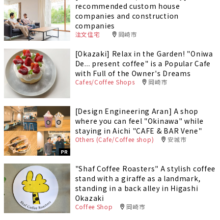
recommended custom house
companies and construction
companies
注文住宅
岡崎市
[Okazaki] Relax in the Garden! "Oniwa
De... present coffee" is a Popular Cafe
with Full of the Owner's Dreams
Cafes/Coffee Shops
岡崎市
[Design Engineering Aran] A shop
where you can feel "Okinawa" while
staying in Aichi "CAFE & BAR Vene"
Others (Cafe/Coffee shop)
安城市
PR
"Shaf Coffee Roasters" A stylish coffee
stand with a giraffe as a landmark,
standing in a back alley in Higashi
Okazaki
Coffee Shop
岡崎市