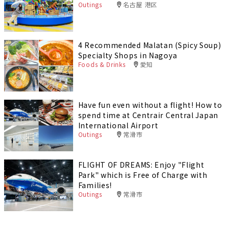
Outings
名古屋 港区
4 Recommended Malatan (Spicy Soup)
Specialty Shops in Nagoya
Foods & Drinks
愛知
Have fun even without a flight! How to
spend time at Centrair Central Japan
International Airport
Outings
常滑市
FLIGHT OF DREAMS: Enjoy "Flight
Park" which is Free of Charge with
Families!
Outings
常滑市