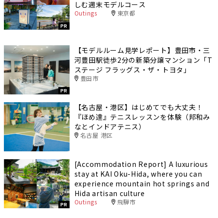
しむ週末モデルコース
Outings
東京都
PR
【モデルルーム見学レポート】豊田市・三
河豊田駅徒歩2分の新築分譲マンション「T
ステージ フラッグス・ザ・トヨタ」
豊田市
PR
【名古屋・港区】はじめてでも大丈夫！
『ほめ達』テニスレッスンを体験（邦和み
なとインドアテニス）
名古屋 港区
[Accommodation Report] A luxurious
stay at KAI Oku-Hida, where you can
experience mountain hot springs and
Hida artisan culture
Outings
飛騨市
PR