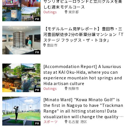
サンリオピューロランドと立川グルメを楽
しむ週末モデルコース
Outings
東京都
PR
【モデルルーム見学レポート】豊田市・三
河豊田駅徒歩2分の新築分譲マンション「T
ステージ フラッグス・ザ・トヨタ」
豊田市
PR
[Accommodation Report] A luxurious
stay at KAI Oku-Hida, where you can
experience mountain hot springs and
Hida artisan culture
Outings
飛騨市
PR
[Minato Ward] "Kowa Minato Golf" is
the first in Nagoya to have "Trackman
Range" in all hitting stations! Data
visualization will change the quality of
スポーツ
名古屋 港区
your practice.
PR