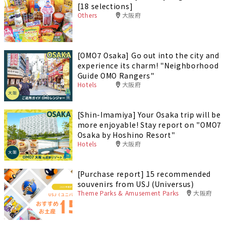
[18 selections]
Others
大阪府
[OMO7 Osaka] Go out into the city and
experience its charm! "Neighborhood
Guide OMO Rangers"
Hotels
大阪府
[Shin-Imamiya] Your Osaka trip will be
more enjoyable! Stay report on "OMO7
Osaka by Hoshino Resort"
Hotels
大阪府
[Purchase report] 15 recommended
souvenirs from USJ (Universus)
Theme Parks & Amusement Parks
大阪府