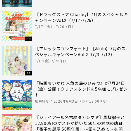
【ドラッグストア Charley】7月のスペシャルキ
ャンペーンVol.2（7/17-7/26）
7/17（金）-7/26（日）
PR
【アレックスコンフォート】【&lulu】7月のス
ペシャルキャンペーンVol.2（7/3-7/12）
7/17(金)-7/26(日)
PR
『映画ちいかわ 人魚の島のひみつ』が7月24日
（金）公開！クリアスタンドを5名様にプレゼン
ト
応募締切：2026年6月3日（水）17:00〆切
【ジェイアール名古屋タカシマヤ】黒柳徹子と
12,800組のゲストが紡いだ50年の対話の軌跡。
「徹子の部屋 50周年展」～愛を込めて～を開