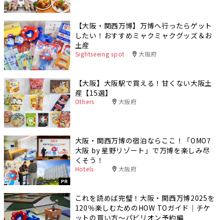
【大阪・関西万博】万博へ行ったらゲット
したい！おすすめミャクミャクグッズ＆お
土産
Sightseeing spot
大阪府
【大阪】大阪駅で買える！甘くない大阪土
産【15選】
Others
大阪府
大阪・関西万博の宿泊ならここ！「OMO7
大阪 by 星野リゾート」で万博を楽しみ尽
くそう！
Hotels
大阪府
PR
これを読めば完璧！大阪・関西万博2025を
120％楽しむためのHOW TOガイド｜チケ
ットの買い方〜パビリオン予約編