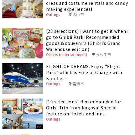
dress and costume rentals and candy
making experiences!
Outings
犬山市
[28 selections] I want to get it when I
go to Ghibli Park! Recommended
goods & souvenirs (Ghibli’s Grand
Warehouse edition)
Others (entertainment)
長久手市
FLIGHT OF DREAMS: Enjoy "Flight
Park" which is Free of Charge with
Families!
Outings
常滑市
[10 selections] Recommended for
Girls' Trip from Nagoya! Special
feature on Hotels and Inns
Outings
PR