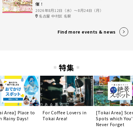
催！
2026年8月12日（水）〜8月24日（月）
名古屋 中村区 名駅
Find more events & news
特集
ai Area] Place to
For Coffee Lovers in
[Tokai Area] Sce
n Rainy Days!
Tokai Area!
Spots which You'
Never Forget