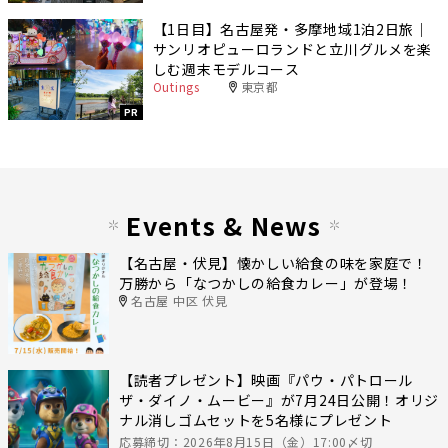
【1日目】名古屋発・多摩地域1泊2日旅｜
サンリオピューロランドと立川グルメを楽
しむ週末モデルコース
Outings
東京都
PR
Events & News
【名古屋・伏見】懐かしい給食の味を家庭で！
万勝から「なつかしの給食カレー」が登場！
名古屋 中区 伏見
【読者プレゼント】映画『パウ・パトロール
ザ・ダイノ・ムービー』が7月24日公開！オリジ
ナル消しゴムセットを5名様にプレゼント
応募締切：2026年8月15日（金）17:00〆切