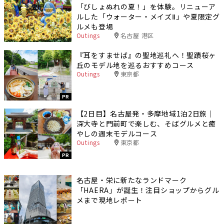
「びしょぬれの夏！」を体験。リニューア
ルした「ウォーター・メイズⅡ」や夏限定グ
ルメも登場
Outings
名古屋 港区
『耳をすませば』の聖地巡礼へ！聖蹟桜ヶ
丘のモデル地を巡るおすすめコース
Outings
東京都
PR
【2日目】名古屋発・多摩地域1泊2日旅｜
深大寺と門前町で楽しむ、そばグルメと癒
やしの週末モデルコース
Outings
東京都
PR
名古屋・栄に新たなランドマーク
「HAERA」が誕生！注目ショップからグル
メまで現地レポート