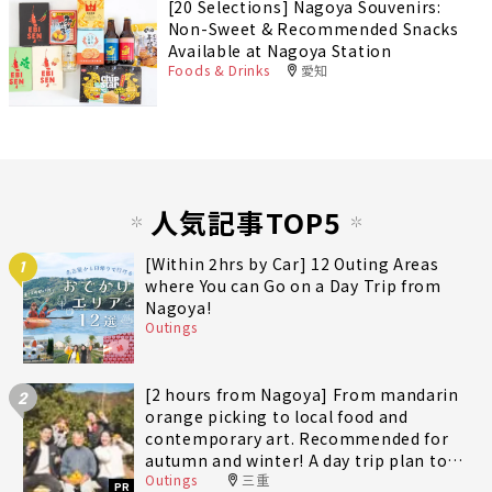
[20 Selections] Nagoya Souvenirs:
Non-Sweet & Recommended Snacks
Available at Nagoya Station
Foods & Drinks
愛知
人気記事TOP5
[Within 2hrs by Car] 12 Outing Areas
1
where You can Go on a Day Trip from
Nagoya!
Outings
[2 hours from Nagoya] From mandarin
2
orange picking to local food and
contemporary art. Recommended for
autumn and winter! A day trip plan to
Outings
三重
fully enjoy Minami-Ise Town
PR