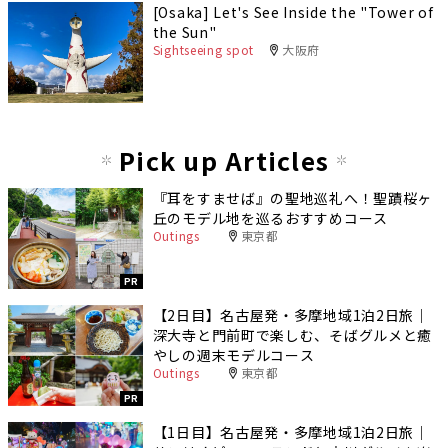
[Osaka] Let's See Inside the "Tower of
the Sun"
Sightseeing spot
大阪府
Pick up Articles
『耳をすませば』の聖地巡礼へ！聖蹟桜ヶ
丘のモデル地を巡るおすすめコース
Outings
東京都
PR
【2日目】名古屋発・多摩地域1泊2日旅｜
深大寺と門前町で楽しむ、そばグルメと癒
やしの週末モデルコース
Outings
東京都
PR
【1日目】名古屋発・多摩地域1泊2日旅｜