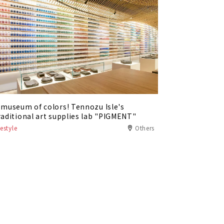
 museum of colors! Tennozu Isle's
raditional art supplies lab "PIGMENT"
festyle
Others