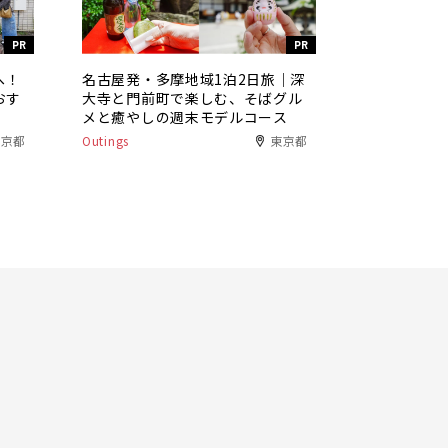
PR
PR
へ！
名古屋発・多摩地域1泊2日旅｜深
おす
大寺と門前町で楽しむ、そばグル
メと癒やしの週末モデルコース
東京都
Outings
東京都