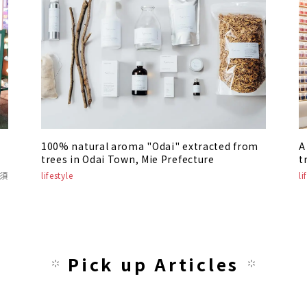
100% natural aroma "Odai" extracted from
A
trees in Odai Town, Mie Prefecture
t
大須
lifestyle
li
Pick up Articles