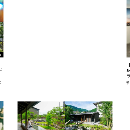
R
リ
デ
都