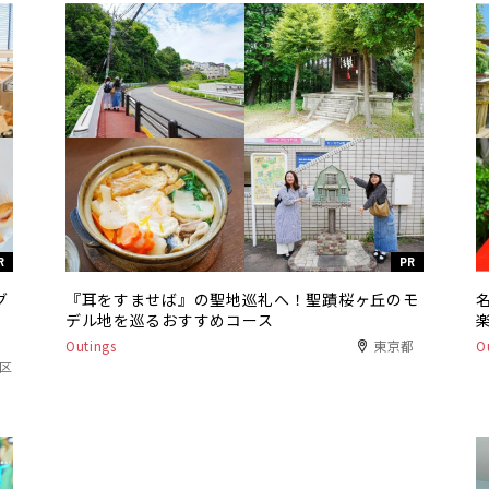
R
PR
グ
『耳をすませば』の聖地巡礼へ！聖蹟桜ヶ丘のモ
デル地を巡るおすすめコース
Outings
東京都
O
港区