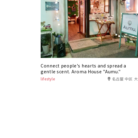
Connect people's hearts and spread a
gentle scent. Aroma House "Aumu."
lifestyle
名古屋 中区 