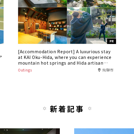
PR
[Accommodation Report] A luxurious stay
ア
at KAI Oku-Hida, where you can experience
mountain hot springs and Hida artisan
culture
Outings
飛騨市
新着記事