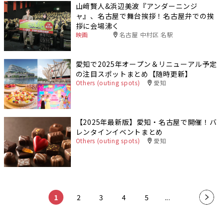
山﨑賢人&浜辺美波『アンダーニンジ
ャ』、名古屋で舞台挨拶！名古屋弁での挨
拶に会場沸く
映画
名古屋 中村区 名駅
愛知で2025年オープン＆リニューアル予定
の注目スポットまとめ【随時更新】
Others (outing spots)
愛知
【2025年最新版】愛知・名古屋で開催！バ
レンタインイベントまとめ
Others (outing spots)
愛知
​ ​
​ ​
​ ​
​ ​
​ ​
1
2
3
4
5
...
»