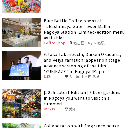
Blue Bottle Coffee opens at
Takashimaya Gate Tower Mall in
Nagoya Station! Limited-edition menu
available!
Coffee Shop
名古屋 中村区 名駅
Yutaka Takenouchi, Daiken Okudaira,
and Keiya Yamauchi appear on stage!
Advance screening of the film
"YUKIKAZE" in Nagoya [Report]
映画
名古屋 中村区 名駅
[2025 Latest Edition] 7 beer gardens
in Nagoya you want to visit this
summer!
Others
愛知
Collaboration with fragrance house