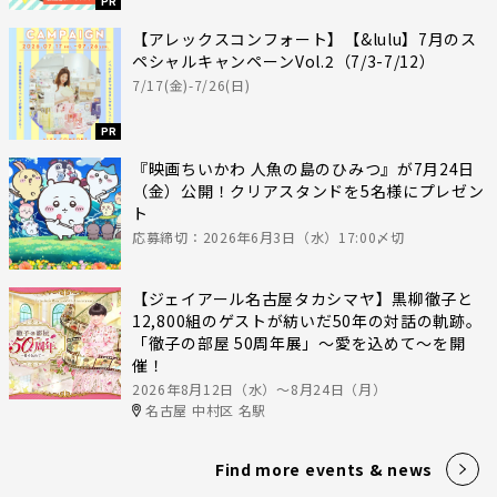
PR
【アレックスコンフォート】【&lulu】7月のス
ペシャルキャンペーンVol.2（7/3-7/12）
7/17(金)-7/26(日)
PR
『映画ちいかわ 人魚の島のひみつ』が7月24日
（金）公開！クリアスタンドを5名様にプレゼン
ト
応募締切：2026年6月3日（水）17:00〆切
【ジェイアール名古屋タカシマヤ】黒柳徹子と
12,800組のゲストが紡いだ50年の対話の軌跡。
「徹子の部屋 50周年展」～愛を込めて～を開
催！
2026年8月12日（水）〜8月24日（月）
名古屋 中村区 名駅
Find more events & news