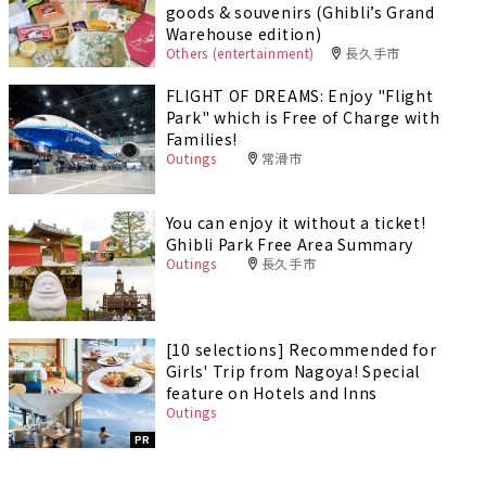
goods & souvenirs (Ghibli’s Grand
Warehouse edition)
Others (entertainment)
長久手市
FLIGHT OF DREAMS: Enjoy "Flight
Park" which is Free of Charge with
Families!
Outings
常滑市
You can enjoy it without a ticket!
Ghibli Park Free Area Summary
Outings
長久手市
[10 selections] Recommended for
Girls' Trip from Nagoya! Special
feature on Hotels and Inns
Outings
PR