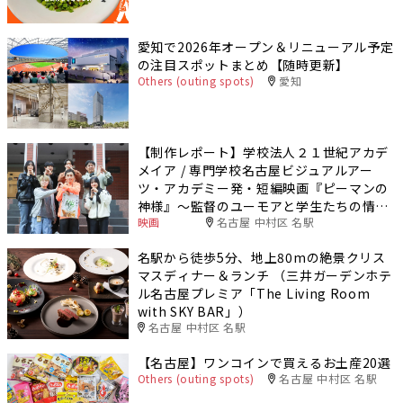
愛知で2026年オープン＆リニューアル予定
の注目スポットまとめ【随時更新】
Others (outing spots)
愛知
【制作レポート】学校法人２１世紀アカデ
メイア / 専門学校名古屋ビジュアルアー
ツ・アカデミー発・短編映画『ピーマンの
神様』～監督のユーモアと学生たちの情熱
映画
名古屋 中村区 名駅
が生んだ“おいしい”物語～
名駅から徒歩5分、地上80mの絶景クリス
マスディナー＆ランチ （三井ガーデンホテ
ル名古屋プレミア「The Living Room
with SKY BAR」）
名古屋 中村区 名駅
【名古屋】ワンコインで買えるお土産20選
Others (outing spots)
名古屋 中村区 名駅