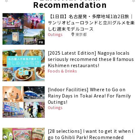
Recommendation
【1日目】名古屋発・多摩地域1泊2日旅｜
サンリオピューロランドと立川グルメを楽
しむ週末モデルコース
Outings
東京都
PR
[2025 Latest Edition] Nagoya locals
seriously recommend these 8 famous
Kishimen restaurants!
Foods & Drinks
[Indoor Facilities] Where to Go on
Rainy Days in Tokai Area! For Family
Outings!
Outings
[28 selections] I want to get it when I
go to Ghibli Park! Recommended