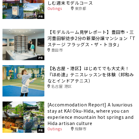
しむ週末モデルコース
Outings
東京都
PR
【モデルルーム見学レポート】豊田市・三
河豊田駅徒歩2分の新築分譲マンション「T
ステージ フラッグス・ザ・トヨタ」
豊田市
PR
【名古屋・港区】はじめてでも大丈夫！
『ほめ達』テニスレッスンを体験（邦和み
なとインドアテニス）
名古屋 港区
[Accommodation Report] A luxurious
stay at KAI Oku-Hida, where you can
experience mountain hot springs and
Hida artisan culture
Outings
飛騨市
PR