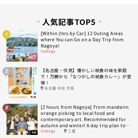
人気記事TOP5
[Within 2hrs by Car] 12 Outing Areas
1
where You can Go on a Day Trip from
Nagoya!
Outings
【名古屋・伏見】懐かしい給食の味を家庭
2
で！万勝から「なつかしの給食カレー」が登
場！
名古屋 中区 伏見
[2 hours from Nagoya] From mandarin
3
orange picking to local food and
contemporary art. Recommended for
autumn and winter! A day trip plan to
Outings
三重
fully enjoy Minami-Ise Town
PR