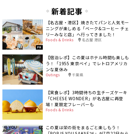
新着記事
【名古屋・港区】焼きたてパンと人気モー
ニングが楽しめる「ベーク&コーヒー チェ
リーみなと店」へ行ってきました！
Foods & Drinks
名古屋 港区
PR
【宿泊レポ】この夏はホテル時間も楽しも
う！「1955 東京ベイ」でレトロアメリカ
ンな夏休み
Outings
千葉県
【実食レポ】3時間待ちの生チーズケーキ
「CHEESE WONDER」が名古屋に再登
場！夏限定フレーバーも
Foods & Drinks
この夏は栄の街をまるごと楽しもう！
「POP IS YOU SAKAE26」が7月22日から