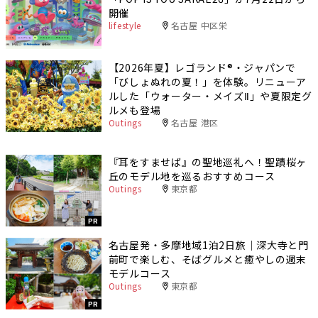
開催
lifestyle
名古屋 中区栄
【2026年夏】レゴランド®・ジャパンで
「びしょぬれの夏！」を体験。リニューア
ルした「ウォーター・メイズⅡ」や夏限定グ
ルメも登場
Outings
名古屋 港区
『耳をすませば』の聖地巡礼へ！聖蹟桜ヶ
丘のモデル地を巡るおすすめコース
Outings
東京都
PR
名古屋発・多摩地域1泊2日旅｜深大寺と門
前町で楽しむ、そばグルメと癒やしの週末
モデルコース
Outings
東京都
PR