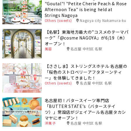
"Goutal"! "Petite Cherie Peach & Rose
Afternoon Tea" is being held at
Strings Nagoya
Others (sweets)
Nagoya city Nakamura-ku
【名駅】東海地方最大の”コスメのテーマパ
ーク”「@cosme NAGOYA」が6/19（木）
オープン！
美容
名古屋 中村区 名駅
【ささしま】ストリングスホテル 名古屋の
「桜色のストロベリーアフタヌーンティ
ー」を体験してきました！
Others (sweets)
名古屋 中村区 名駅
名古屋初！バタースイーツ専門店
「BUTTER STATE’s（バターステイ
ツ）」常設店がジェイアール名古屋タカシ
マヤにオープン！
洋菓子
名古屋 中村区 名駅