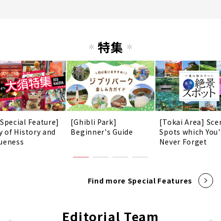
特集
 Special Feature]
[Ghibli Park]
[Tokai Area] Sce
y of History and
Beginner's Guide
Spots which You'
ueness
Never Forget
Find more Special Features
Editorial Team