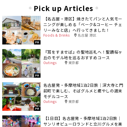
Pick up Articles
【名古屋・港区】焼きたてパンと人気モー
ニングが楽しめる「ベーク&コーヒー チェ
リーみなと店」へ行ってきました！
Foods & Drinks
名古屋 港区
PR
『耳をすませば』の聖地巡礼へ！聖蹟桜ヶ
丘のモデル地を巡るおすすめコース
Outings
東京都
PR
名古屋発・多摩地域1泊2日旅｜深大寺と門
前町で楽しむ、そばグルメと癒やしの週末
モデルコース
Outings
東京都
PR
【1日目】名古屋発・多摩地域1泊2日旅｜
サンリオピューロランドと立川グルメを楽