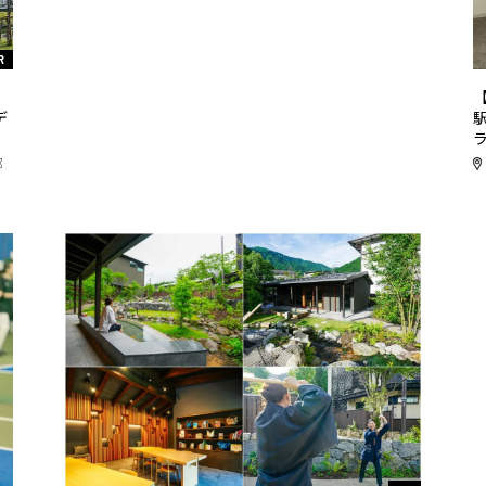
R
リ
デ
都