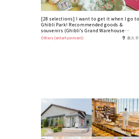
[28 selections] I want to get it when I go t
Ghibli Park! Recommended goods &
souvenirs (Ghibli’s Grand Warehouse
edition)
Others (entertainment)
長久手