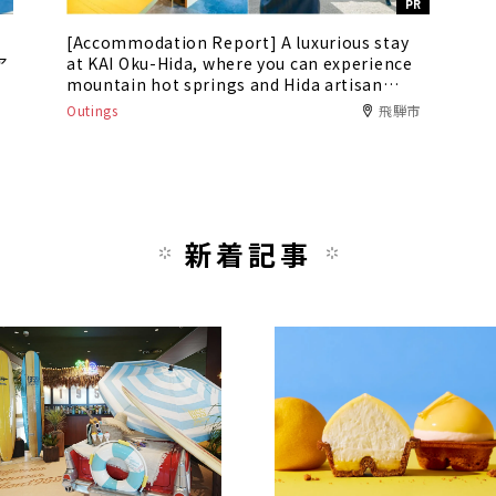
PR
[Accommodation Report] A luxurious stay
ア
at KAI Oku-Hida, where you can experience
mountain hot springs and Hida artisan
culture
Outings
飛騨市
新着記事