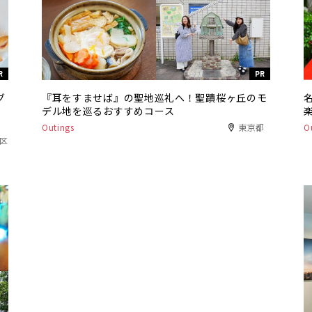
R
PR
グ
『耳をすませば』の聖地巡礼へ！聖蹟桜ヶ丘のモ
デル地を巡るおすすめコース
Outings
東京都
O
港区