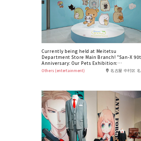
Currently being held at Meitetsu
Department Store Main Branch! "San-X 90
Anniversary: Our Pets Exhibition:
Tarepanda, Rilakkuma, Sumikko Gurashi -
Others (entertainment)
名古屋 中村区 
The Story of Where Everyone Was Born"