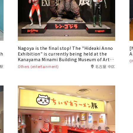
Nagoya is the final stop! The "Hideaki Anno
[
th
Exhibition" is currently being held at the
A
Kanayama Minami Building Museum of Art
O
(formerly the Nagoya Boston Museum of
名駅
Others (entertainment)
名古屋 中区
Fine Arts)!