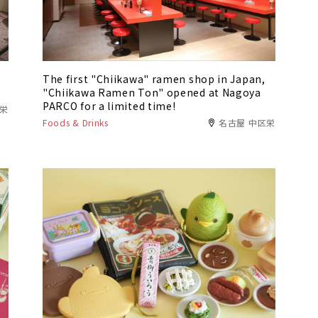
The first "Chiikawa" ramen shop in Japan,
"Chiikawa Ramen Ton" opened at Nagoya
PARCO for a limited time!
区栄
Foods & Drinks
名古屋 中区栄