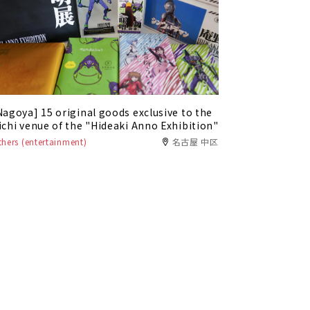
Nagoya] 15 original goods exclusive to the
ichi venue of the "Hideaki Anno Exhibition"
thers (entertainment)
名古屋 中区