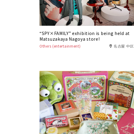
“SPY×FAMILY” exhibition is being held at
Matsuzakaya Nagoya store!
Others (entertainment)
名古屋 中