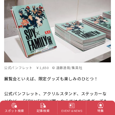
公式パンフレット ￥1,650 © 遠藤達哉/集英社
展覧会といえば、限定グッズも楽しみのひとつ！
公式パンフレット、アクリルスタンド、ステッカーな
どなど、『SPY×FAMILY展』ならではの公式グッズも
多数販売されるので要チェックです。
スポット検索
記事検索
特集
EVENT & NEWS