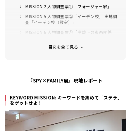
MISSION:2 人物調査票①「フォージャー家」
MISSION:5 人物調査票②「イーデン校」 実地調
査「イーデン校（教室）」
MISSION:6 人物調査票③「冷戦下の東西関係
者」
キーワードを報告してステラをGET！
EXTRA MISSION:Making of SPYxFAMILY & フ
ォトスポット
『SPY×FAMILY展』ならではの公式グッズも充
『SPY×FAMILY展』現地レポート
実！
チケット情報
KEYWORD MISSION: キーワードを集めて「ステラ」
をゲットせよ！
展覧会概要