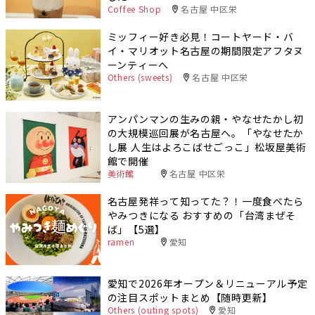
Coffee Shop
名古屋 中区栄
ミッフィー好き必見！コートヤード・バ
イ・マリオット名古屋の期間限定アフタヌ
ーンティーへ
Others (sweets)
名古屋 中区栄
アンパンマンの生みの親・やなせたかし初
の大規模巡回展が名古屋へ。「やなせたか
し展 人生はよろこばせごっこ」松坂屋美術
館で開催
美術館
名古屋 中区栄
名古屋発祥って知ってた？！一度食べたら
やみつきになる おすすめの「台湾まぜそ
ば」【5選】
ramen
愛知
愛知で2026年オープン＆リニューアル予定
の注目スポットまとめ【随時更新】
Others (outing spots)
愛知