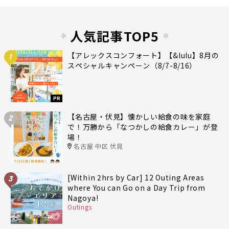
人気記事TOP5
【アレックスコンフォート】【&lulu】8月の
1
スペシャルキャンペーン（8/7-8/16）
PR
【名古屋・伏見】懐かしい給食の味を家庭
2
で！万勝から「なつかしの給食カレー」が登
場！
名古屋 中区 伏見
[Within 2hrs by Car] 12 Outing Areas
3
where You can Go on a Day Trip from
Nagoya!
Outings