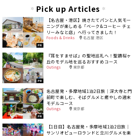
Pick up Articles
【名古屋・港区】焼きたてパンと人気モー
ニングが楽しめる「ベーク&コーヒー チェ
リーみなと店」へ行ってきました！
Foods & Drinks
名古屋 港区
PR
『耳をすませば』の聖地巡礼へ！聖蹟桜ヶ
丘のモデル地を巡るおすすめコース
Outings
東京都
PR
名古屋発・多摩地域1泊2日旅｜深大寺と門
前町で楽しむ、そばグルメと癒やしの週末
モデルコース
Outings
東京都
PR
【1日目】名古屋発・多摩地域1泊2日旅｜
サンリオピューロランドと立川グルメを楽