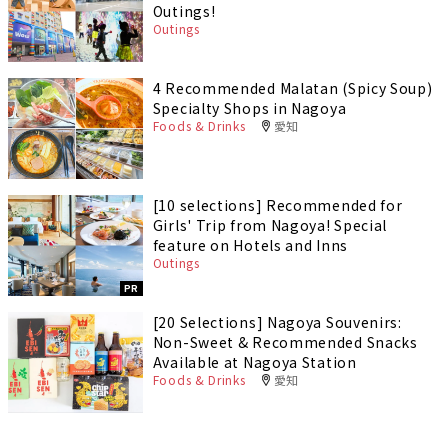
Outings!
Outings
4 Recommended Malatan (Spicy Soup)
Specialty Shops in Nagoya
Foods & Drinks
愛知
[10 selections] Recommended for
Girls' Trip from Nagoya! Special
feature on Hotels and Inns
Outings
PR
[20 Selections] Nagoya Souvenirs:
Non-Sweet & Recommended Snacks
Available at Nagoya Station
Foods & Drinks
愛知