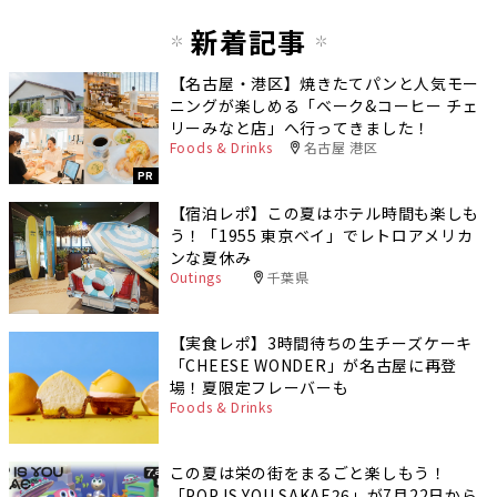
新着記事
【名古屋・港区】焼きたてパンと人気モー
ニングが楽しめる「ベーク&コーヒー チェ
リーみなと店」へ行ってきました！
Foods & Drinks
名古屋 港区
PR
【宿泊レポ】この夏はホテル時間も楽しも
う！「1955 東京ベイ」でレトロアメリカ
ンな夏休み
Outings
千葉県
【実食レポ】3時間待ちの生チーズケーキ
「CHEESE WONDER」が名古屋に再登
場！夏限定フレーバーも
Foods & Drinks
この夏は栄の街をまるごと楽しもう！
「POP IS YOU SAKAE26」が7月22日から