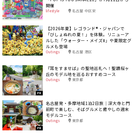
開催
lifestyle
名古屋 中区栄
【2026年夏】レゴランド®・ジャパンで
「びしょぬれの夏！」を体験。リニューア
ルした「ウォーター・メイズⅡ」や夏限定グ
ルメも登場
Outings
名古屋 港区
『耳をすませば』の聖地巡礼へ！聖蹟桜ヶ
丘のモデル地を巡るおすすめコース
Outings
東京都
PR
名古屋発・多摩地域1泊2日旅｜深大寺と門
前町で楽しむ、そばグルメと癒やしの週末
モデルコース
Outings
東京都
PR