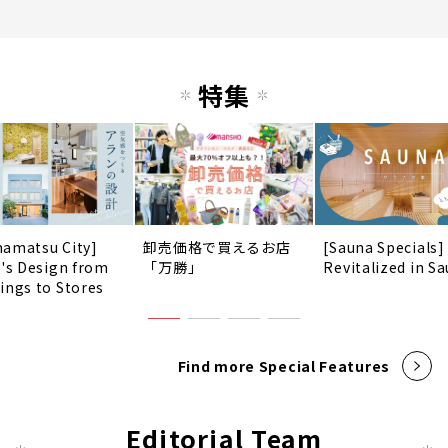
特集
amatsu City]
卸売価格で買えるお店
[Sauna Specials]
n's Design from
「万勝」
Revitalized in Sa
ings to Stores
Find more Special Features
Editorial Team