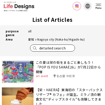
Menu
List of Articles
purpose
all
genre
Area
愛知
Nagoya city (Naka-ku/Higashi-ku)
detailed search
この夏は栄の街をまるごと楽しもう！
「POP IS YOU SAKAE26」が7月22日から
開催
art event
名古屋 中区栄
【栄・HAERA】東海初の「スターバックス
リザーブ® カフェ」が誕生。ミラノ流の朝
食文化“ディップスタイル”も体験してきま
した