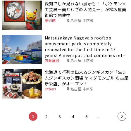
愛知でしか見れない展示も！「ポケモン×
工芸展―美とわざの大発見―」が松坂屋美
術館で開催中
美術館
名古屋 中区栄
Matsuzakaya Nagoya's rooftop
amusement park is completely
renovated for the first time in 47
years! A new spot that combines retro
商業施設
名古屋 中区栄
and modern styles is born
北海道で行列の出来るジンギスカン「生ラ
ムジンギスカン酒場 ヤマダモンゴル 名古屋
新栄店」がオープン！
Others
名古屋 中区栄
​ ​
​ ​
​ ​
​ ​
​ ​
1
2
3
4
5
...
»