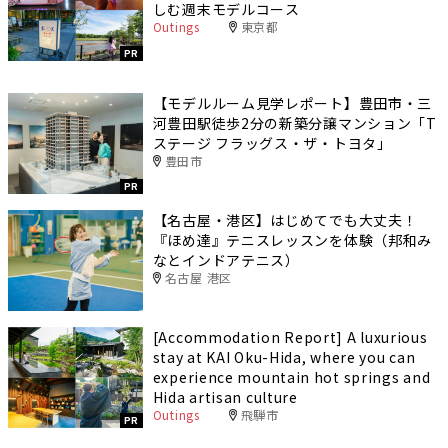
しむ週末モデルコース
Outings
東京都
PR
【モデルルーム見学レポート】豊田市・三
河豊田駅徒歩2分の新築分譲マンション「T
ステージ フラッグス・ザ・トヨタ」
豊田市
PR
【名古屋・港区】はじめてでも大丈夫！
『ほめ達』テニスレッスンを体験（邦和み
なとインドアテニス）
名古屋 港区
[Accommodation Report] A luxurious
stay at KAI Oku-Hida, where you can
experience mountain hot springs and
Hida artisan culture
Outings
飛騨市
PR