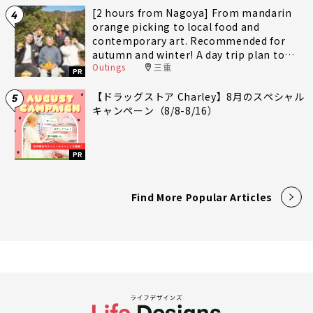
[2 hours from Nagoya] From mandarin
4
orange picking to local food and
contemporary art. Recommended for
autumn and winter! A day trip plan to
Outings
三重
fully enjoy Minami-Ise Town
PR
【ドラッグストア Charley】8月のスペシャル
5
キャンペーン（8/8-8/16）
PR
Find More Popular Articles