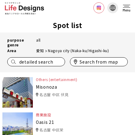
Menu
Spot list
purpose
all
genre
Area
愛知
Nagoya city (Naka-ku/Higashi-ku)
detailed search
Search from map
Others (entertainment)
Misonoza
名古屋 中区 伏見
商業施設
Oasis 21
名古屋 中区栄