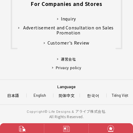
For Companies and Stores
Inquiry
Advertisement and Consultation on Sales
Promotion
Customer's Review
運営会社
Privacy policy
Language
日本語
简体中文
한국어
English
Tiếng Việt
アライブ株式会社.
Copyright© Life Designs &
All Rights Reserved.