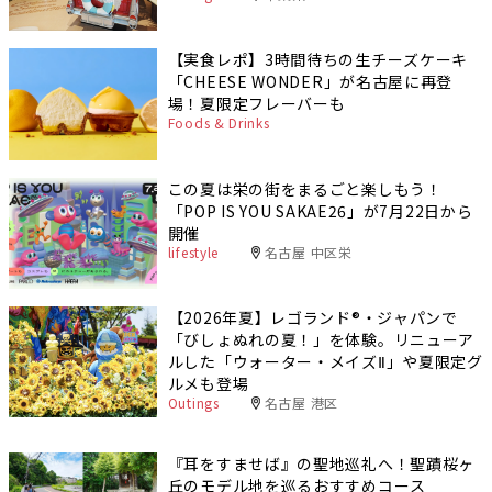
【実食レポ】3時間待ちの生チーズケーキ
「CHEESE WONDER」が名古屋に再登
場！夏限定フレーバーも
Foods & Drinks
この夏は栄の街をまるごと楽しもう！
「POP IS YOU SAKAE26」が7月22日から
開催
lifestyle
名古屋 中区栄
【2026年夏】レゴランド®・ジャパンで
「びしょぬれの夏！」を体験。リニューア
ルした「ウォーター・メイズⅡ」や夏限定グ
ルメも登場
Outings
名古屋 港区
『耳をすませば』の聖地巡礼へ！聖蹟桜ヶ
丘のモデル地を巡るおすすめコース