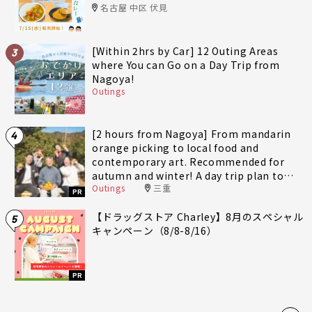
名古屋 中区 伏見
[Within 2hrs by Car] 12 Outing Areas
3
where You can Go on a Day Trip from
Nagoya!
Outings
[2 hours from Nagoya] From mandarin
4
orange picking to local food and
contemporary art. Recommended for
autumn and winter! A day trip plan to
Outings
三重
fully enjoy Minami-Ise Town
PR
【ドラッグストア Charley】8月のスペシャル
5
キャンペーン（8/8-8/16）
PR