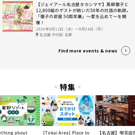
【ジェイアール名古屋タカシマヤ】黒柳徹子と
12,800組のゲストが紡いだ50年の対話の軌跡。
「徹子の部屋 50周年展」～愛を込めて～を開
催！
2026年8月12日（水）〜8月24日（月）
名古屋 中村区 名駅
Find more events & news
特集
ything about
[Tokai Area] Place to
【名古屋】喫茶店