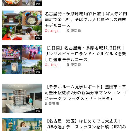
PR
名古屋発・多摩地域1泊2日旅｜深大寺と門
前町で楽しむ、そばグルメと癒やしの週末
モデルコース
Outings
東京都
PR
【1日目】名古屋発・多摩地域1泊2日旅｜
サンリオピューロランドと立川グルメを楽
しむ週末モデルコース
Outings
東京都
PR
【モデルルーム見学レポート】豊田市・三
河豊田駅徒歩2分の新築分譲マンション「T
ステージ フラッグス・ザ・トヨタ」
豊田市
PR
【名古屋・港区】はじめてでも大丈夫！
『ほめ達』テニスレッスンを体験（邦和み