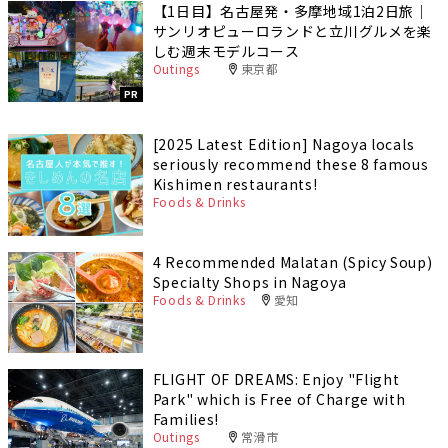
【1日目】名古屋発・多摩地域1泊2日旅｜
サンリオピューロランドと立川グルメを楽
しむ週末モデルコース
Outings
東京都
PR
[2025 Latest Edition] Nagoya locals
seriously recommend these 8 famous
Kishimen restaurants!
Foods & Drinks
4 Recommended Malatan (Spicy Soup)
Specialty Shops in Nagoya
Foods & Drinks
愛知
FLIGHT OF DREAMS: Enjoy "Flight
Park" which is Free of Charge with
Families!
Outings
常滑市