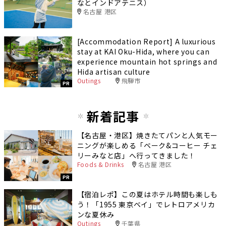
なとインドアテニス）
名古屋 港区
[Accommodation Report] A luxurious
stay at KAI Oku-Hida, where you can
experience mountain hot springs and
Hida artisan culture
Outings
飛騨市
PR
新着記事
【名古屋・港区】焼きたてパンと人気モー
ニングが楽しめる「ベーク&コーヒー チェ
リーみなと店」へ行ってきました！
Foods & Drinks
名古屋 港区
PR
【宿泊レポ】この夏はホテル時間も楽しも
う！「1955 東京ベイ」でレトロアメリカ
ンな夏休み
Outings
千葉県