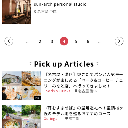
sun-arch personal studio
名古屋 中区
«
...
2
3
4
5
6
...
»
Pick up Articles
【名古屋・港区】焼きたてパンと人気モー
ニングが楽しめる「ベーク&コーヒー チェ
リーみなと店」へ行ってきました！
Foods & Drinks
名古屋 港区
PR
『耳をすませば』の聖地巡礼へ！聖蹟桜ヶ
丘のモデル地を巡るおすすめコース
Outings
東京都