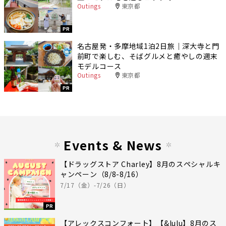
Outings
東京都
PR
名古屋発・多摩地域1泊2日旅｜深大寺と門
前町で楽しむ、そばグルメと癒やしの週末
モデルコース
Outings
東京都
PR
Events & News
【ドラッグストア Charley】8月のスペシャルキ
ャンペーン（8/8-8/16）
7/17（金）-7/26（日）
PR
【アレックスコンフォート】【&lulu】8月のス