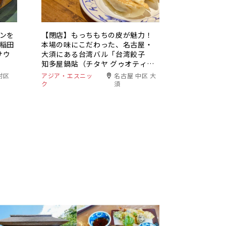
ンを
【閉店】もっちもちの皮が魅力！
稲田
本場の味にこだわった、名古屋・
サウ
大須にある台湾バル「台湾餃子
知多屋鍋貼（チタヤ グゥオティ
エ）」
村区
アジア・エスニッ
名古屋 中区 大
ク
須