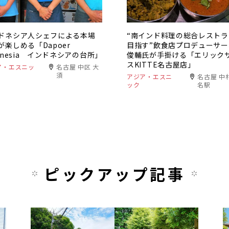
ドネシア人シェフによる本場
“南インド料理の総合レストラ
が楽しめる「Dapoer
目指す”飲食店プロデューサー
donesia インドネシアの台所」
俊輔氏が手掛ける「エリック
スKITTE名古屋店」
ア・エスニッ
名古屋 中区 大
須
アジア・エスニ
名古屋 中
ック
名駅
ピックアップ記事