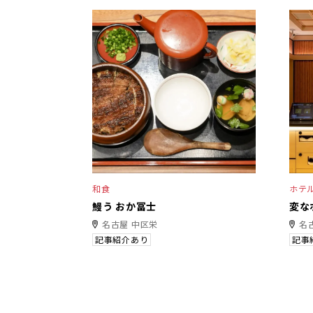
和食
ホテ
鰻う おか冨士
変な
名古屋 中区栄
名
記事紹介あり
記事