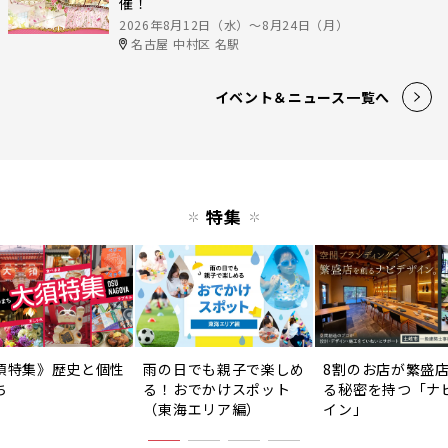
催！
2026年8月12日（水）〜8月24日（月）
名古屋 中村区 名駅
イベント＆ニュース一覧へ
特集
須特集》歴史と個性
雨の日でも親子で楽しめ
8割のお店が繁盛
ち
る！おでかけスポット
る秘密を持つ「ナ
（東海エリア編）
イン」