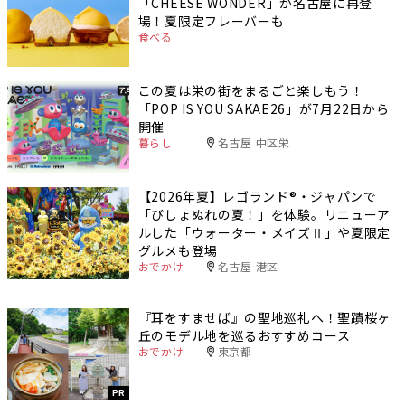
「CHEESE WONDER」が名古屋に再登
場！夏限定フレーバーも
食べる
この夏は栄の街をまるごと楽しもう！
「POP IS YOU SAKAE26」が7月22日から
開催
暮らし
名古屋 中区栄
【2026年夏】レゴランド®・ジャパンで
「びしょぬれの夏！」を体験。リニューア
ルした「ウォーター・メイズⅡ」や夏限定
グルメも登場
おでかけ
名古屋 港区
『耳をすませば』の聖地巡礼へ！聖蹟桜ヶ
丘のモデル地を巡るおすすめコース
おでかけ
東京都
PR