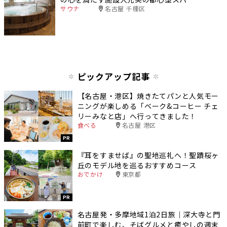
サウナ
名古屋 千種区
ピックアップ記事
【名古屋・港区】焼きたてパンと人気モー
ニングが楽しめる「ベーク&コーヒー チェ
リーみなと店」へ行ってきました！
食べる
名古屋 港区
PR
『耳をすませば』の聖地巡礼へ！聖蹟桜ヶ
丘のモデル地を巡るおすすめコース
おでかけ
東京都
PR
名古屋発・多摩地域1泊2日旅｜深大寺と門
前町で楽しむ、そばグルメと癒やしの週末