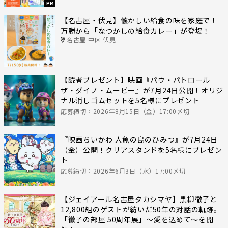
PR
【名古屋・伏見】懐かしい給食の味を家庭で！
万勝から「なつかしの給食カレー」が登場！
名古屋 中区 伏見
【読者プレゼント】映画『パウ・パトロール
ザ・ダイノ・ムービー』が7月24日公開！オリジ
ナル消しゴムセットを5名様にプレゼント
応募締切：2026年8月15日（金）17:00〆切
『映画ちいかわ 人魚の島のひみつ』が7月24日
（金）公開！クリアスタンドを5名様にプレゼン
ト
応募締切：2026年6月3日（水）17:00〆切
【ジェイアール名古屋タカシマヤ】黒柳徹子と
12,800組のゲストが紡いだ50年の対話の軌跡。
「徹子の部屋 50周年展」～愛を込めて～を開