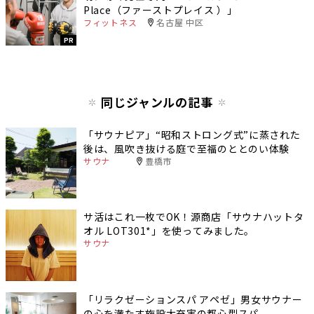
Place（ファーストプレイス ）」
フィットネス
名古屋 中区
PR
同じジャンルの記事
「サウナピア」“昭和ストロング式”に蒸された
後は、風吹き抜ける庭で至福のととのい体験
サウナ
豊橋市
サ活はこれ一枚でOK！源商店「サウナハットタ
オル LOT301*」を使ってみました。
サウナ
「リラクゼーションスパ アペゼ」男女サウナー
の心を満たす施設大充実の都心型スパ