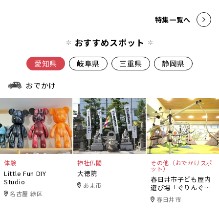
特集一覧へ
おすすめスポット
愛知県
岐阜県
三重県
静岡県
おでかけ
体験
神社仏閣
その他（おでかけスポ
ット）
Little Fun DIY
大徳院
春日井市子ども屋内
Studio
あま市
遊び場「ぐりんぐり
名古屋 緑区
ん」
春日井市