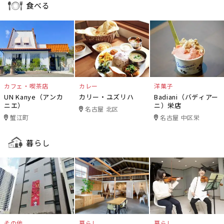
食べる
カフェ・喫茶店
カレー
洋菓子
UN Kanye（アンカ
カリー・ユズリハ
Badiani（バディアー
ニエ）
ニ）栄店
名古屋 北区
蟹江町
名古屋 中区栄
暮らし
その他
暮らし
暮らし