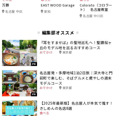
万勝
EAST WOOD Garage
Colorato（コロラー
ト） 名古屋教室
名古屋 中区
愛知
名古屋 中川区
編集部オススメ
『耳をすませば』の聖地巡礼へ！聖蹟桜ヶ
丘のモデル地を巡るおすすめコース
おでかけ
東京都
PR
名古屋発・多摩地域1泊2日旅｜深大寺と門
前町で楽しむ、そばグルメと癒やしの週末
モデルコース
おでかけ
東京都
PR
【2025年最新版】名古屋人が本気で推す！
きしめんの名店8選
食べる