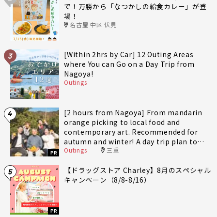
で！万勝から「なつかしの給食カレー」が登
場！
名古屋 中区 伏見
[Within 2hrs by Car] 12 Outing Areas
3
where You can Go on a Day Trip from
Nagoya!
Outings
[2 hours from Nagoya] From mandarin
4
orange picking to local food and
contemporary art. Recommended for
autumn and winter! A day trip plan to
Outings
三重
fully enjoy Minami-Ise Town
PR
【ドラッグストア Charley】8月のスペシャル
5
キャンペーン（8/8-8/16）
PR