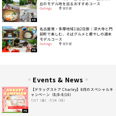
丘のモデル地を巡るおすすめコース
Outings
東京都
PR
名古屋発・多摩地域1泊2日旅｜深大寺と門
前町で楽しむ、そばグルメと癒やしの週末
モデルコース
Outings
東京都
PR
Events & News
【ドラッグストア Charley】8月のスペシャルキ
ャンペーン（8/8-8/16）
7/17（金）-7/26（日）
PR