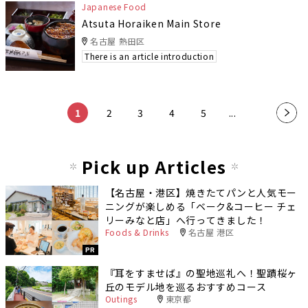
Japanese Food
Atsuta Horaiken Main Store
名古屋 熱田区
There is an article introduction
​ ​
​ ​
​ ​
​ ​
​ ​
1
2
3
4
5
...
»
Pick up Articles
【名古屋・港区】焼きたてパンと人気モー
ニングが楽しめる「ベーク&コーヒー チェ
リーみなと店」へ行ってきました！
Foods & Drinks
名古屋 港区
PR
『耳をすませば』の聖地巡礼へ！聖蹟桜ヶ
丘のモデル地を巡るおすすめコース
Outings
東京都