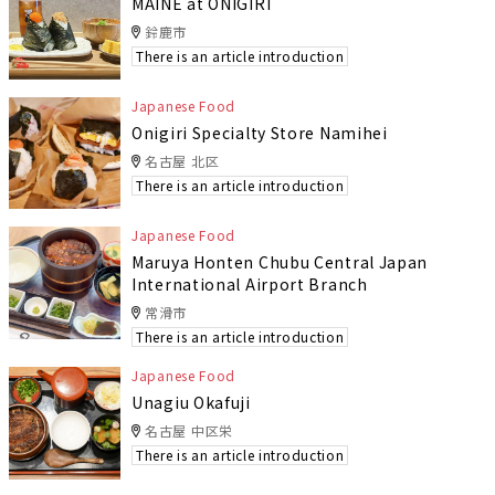
MAINE at ONIGIRI
鈴鹿市
There is an article introduction
Japanese Food
Onigiri Specialty Store Namihei
名古屋 北区
There is an article introduction
Japanese Food
Maruya Honten Chubu Central Japan
International Airport Branch
常滑市
There is an article introduction
Japanese Food
Unagiu Okafuji
名古屋 中区栄
There is an article introduction