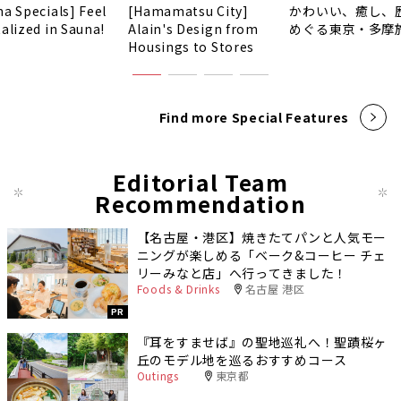
na Specials] Feel
[Hamamatsu City]
かわいい、癒し、
talized in Sauna!
Alain's Design from
めぐる東京・多摩
Housings to Stores
Find more Special Features
Editorial Team
Recommendation
【名古屋・港区】焼きたてパンと人気モー
ニングが楽しめる「ベーク&コーヒー チェ
リーみなと店」へ行ってきました！
Foods & Drinks
名古屋 港区
PR
『耳をすませば』の聖地巡礼へ！聖蹟桜ヶ
丘のモデル地を巡るおすすめコース
Outings
東京都