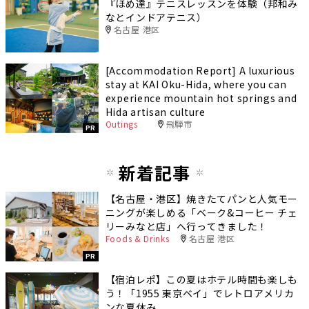
『ほめ達』テニスレッスンを体験（邦和み
なとインドアテニス）
名古屋 港区
[Accommodation Report] A luxurious
stay at KAI Oku-Hida, where you can
experience mountain hot springs and
Hida artisan culture
Outings
飛騨市
PR
新着記事
【名古屋・港区】焼きたてパンと人気モー
ニングが楽しめる「ベーク&コーヒー チェ
リーみなと店」へ行ってきました！
Foods & Drinks
名古屋 港区
PR
【宿泊レポ】この夏はホテル時間も楽しも
う！「1955 東京ベイ」でレトロアメリカ
ンな夏休み