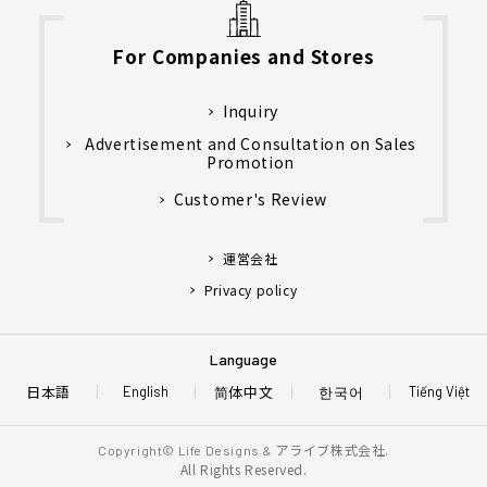
For Companies and Stores
Inquiry
Advertisement and Consultation on Sales
Promotion
Customer's Review
運営会社
Privacy policy
Language
日本語
简体中文
한국어
English
Tiếng Việt
アライブ株式会社.
Copyright© Life Designs &
All Rights Reserved.