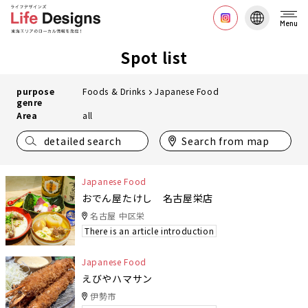
Menu
Spot list
purpose
Foods & Drinks
Japanese Food
genre
Area
all
detailed search
Search from map
Japanese Food
おでん屋たけし 名古屋栄店
名古屋 中区栄
There is an article introduction
Japanese Food
えびやハマサン
伊勢市