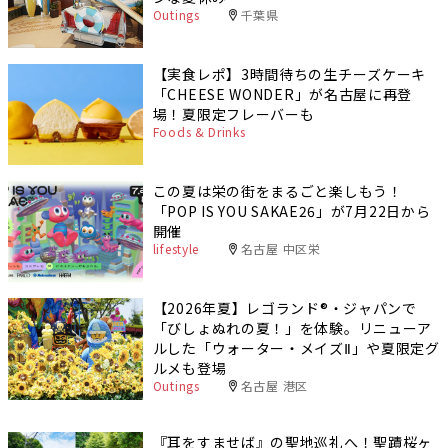
Outings
千葉県
【実食レポ】3時間待ちの生チーズケーキ
「CHEESE WONDER」が名古屋に再登
場！夏限定フレーバーも
Foods & Drinks
この夏は栄の街をまるごと楽しもう！
「POP IS YOU SAKAE26」が7月22日から
開催
lifestyle
名古屋 中区栄
【2026年夏】レゴランド®・ジャパンで
「びしょぬれの夏！」を体験。リニューア
ルした「ウォーター・メイズⅡ」や夏限定グ
ルメも登場
Outings
名古屋 港区
『耳をすませば』の聖地巡礼へ！聖蹟桜ヶ