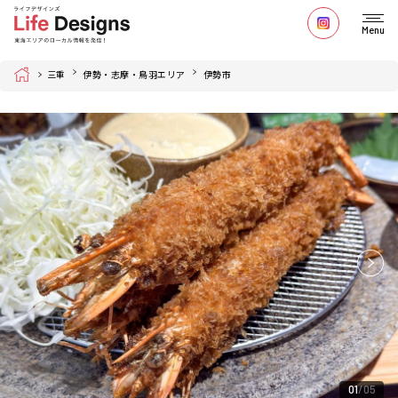
Menu
Home
三重
伊勢・志摩・鳥羽エリア
伊勢市
01
05