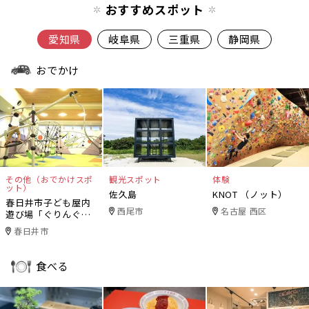
おすすめスポット
愛知県
岐阜県
三重県
静岡県
おでかけ
その他（おでかけスポ
観光スポット
体験
ット）
佐久島
KNOT （ノット）
春日井市子ども屋内
西尾市
名古屋 西区
遊び場「ぐりんぐり
ん」
春日井市
食べる