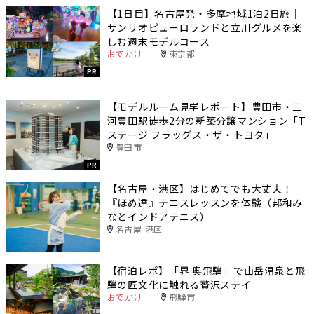
【1日目】名古屋発・多摩地域1泊2日旅｜
サンリオピューロランドと立川グルメを楽
しむ週末モデルコース
おでかけ
東京都
PR
【モデルルーム見学レポート】豊田市・三
河豊田駅徒歩2分の新築分譲マンション「T
ステージ フラッグス・ザ・トヨタ」
豊田市
PR
【名古屋・港区】はじめてでも大丈夫！
『ほめ達』テニスレッスンを体験（邦和み
なとインドアテニス）
名古屋 港区
【宿泊レポ】「界 奥飛騨」で山岳温泉と飛
騨の匠文化に触れる贅沢ステイ
おでかけ
飛騨市