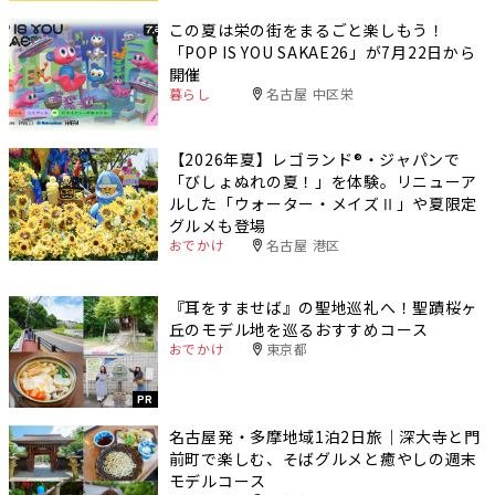
この夏は栄の街をまるごと楽しもう！
「POP IS YOU SAKAE26」が7月22日から
開催
暮らし
名古屋 中区栄
【2026年夏】レゴランド®・ジャパンで
「びしょぬれの夏！」を体験。リニューア
ルした「ウォーター・メイズⅡ」や夏限定
グルメも登場
おでかけ
名古屋 港区
『耳をすませば』の聖地巡礼へ！聖蹟桜ヶ
丘のモデル地を巡るおすすめコース
おでかけ
東京都
PR
名古屋発・多摩地域1泊2日旅｜深大寺と門
前町で楽しむ、そばグルメと癒やしの週末
モデルコース