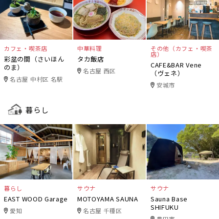
カフェ・喫茶店
中華料理
その他（カフェ・喫茶
店）
彩盆の間（さいほん
タカ飯店
CAFE&BAR Vene
のま）
名古屋 西区
（ヴェネ）
名古屋 中村区 名駅
安城市
暮らし
暮らし
サウナ
サウナ
EAST WOOD Garage
MOTOYAMA SAUNA
Sauna Base
SHIFUKU
愛知
名古屋 千種区
豊田市