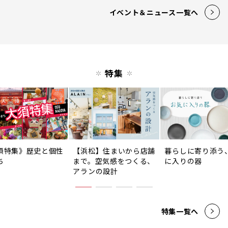
イベント＆ニュース一覧へ
特集
須特集》歴史と個性
【浜松】住まいから店舗
暮らしに寄り添う
ち
まで。空気感をつくる、
に入りの器
アランの設計
特集一覧へ