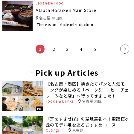
Japanese Food
Atsuta Horaiken Main Store
名古屋 熱田区
There is an article introduction
​ ​
​ ​
​ ​
​ ​
​ ​
1
2
3
4
5
»
Pick up Articles
【名古屋・港区】焼きたてパンと人気モー
ニングが楽しめる「ベーク&コーヒー チェ
リーみなと店」へ行ってきました！
Foods & Drinks
名古屋 港区
PR
『耳をすませば』の聖地巡礼へ！聖蹟桜ヶ
丘のモデル地を巡るおすすめコース
Outings
東京都