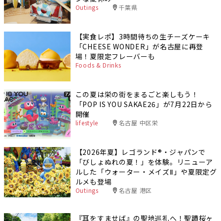
Outings
千葉県
【実食レポ】3時間待ちの生チーズケーキ
「CHEESE WONDER」が名古屋に再登
場！夏限定フレーバーも
Foods & Drinks
この夏は栄の街をまるごと楽しもう！
「POP IS YOU SAKAE26」が7月22日から
開催
lifestyle
名古屋 中区栄
【2026年夏】レゴランド®・ジャパンで
「びしょぬれの夏！」を体験。リニューア
ルした「ウォーター・メイズⅡ」や夏限定グ
ルメも登場
Outings
名古屋 港区
『耳をすませば』の聖地巡礼へ！聖蹟桜ヶ