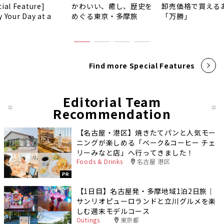
cial Feature]
かわいい、癒し、歴史を
卸売価格で買える
y Your Day at a
めぐる東京・多摩旅
「万勝」
!
Find more Special Features
Editorial Team
Recommendation
【名古屋・港区】焼きたてパンと人気モー
ニングが楽しめる「ベーク&コーヒー チェ
リーみなと店」へ行ってきました！
Foods & Drinks
名古屋 港区
PR
【1日目】名古屋発・多摩地域1泊2日旅｜
サンリオピューロランドと立川グルメを楽
しむ週末モデルコース
Outings
東京都