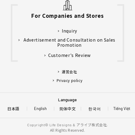
For Companies and Stores
Inquiry
Advertisement and Consultation on Sales
Promotion
Customer's Review
運営会社
Privacy policy
Language
日本語
简体中文
한국어
English
Tiếng Việt
アライブ株式会社.
Copyright© Life Designs &
All Rights Reserved.