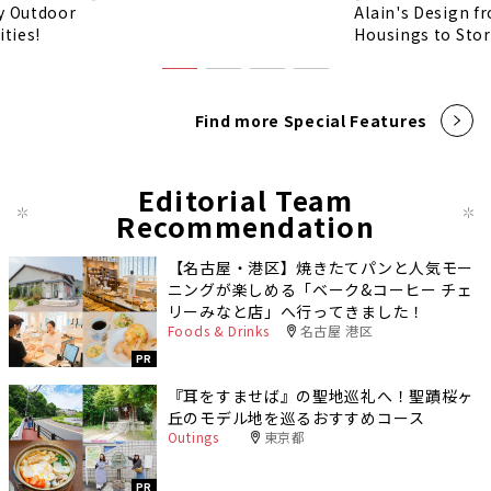
y Outdoor
Alain's Design f
ities!
Housings to Sto
Find more Special Features
Editorial Team
Recommendation
【名古屋・港区】焼きたてパンと人気モー
ニングが楽しめる「ベーク&コーヒー チェ
リーみなと店」へ行ってきました！
Foods & Drinks
名古屋 港区
PR
『耳をすませば』の聖地巡礼へ！聖蹟桜ヶ
丘のモデル地を巡るおすすめコース
Outings
東京都
PR