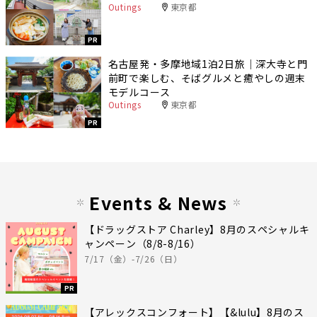
Outings
東京都
PR
名古屋発・多摩地域1泊2日旅｜深大寺と門
前町で楽しむ、そばグルメと癒やしの週末
モデルコース
Outings
東京都
PR
Events & News
【ドラッグストア Charley】8月のスペシャルキ
ャンペーン（8/8-8/16）
7/17（金）-7/26（日）
PR
【アレックスコンフォート】【&lulu】8月のス