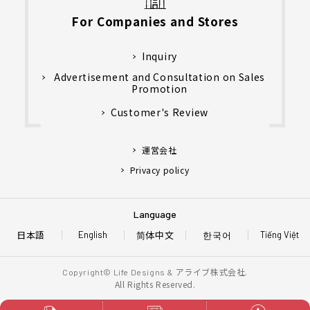
For Companies and Stores
Inquiry
Advertisement and Consultation on Sales
Promotion
Customer's Review
運営会社
Privacy policy
Language
日本語
简体中文
한국어
English
Tiếng Việt
アライブ株式会社.
Copyright© Life Designs &
All Rights Reserved.