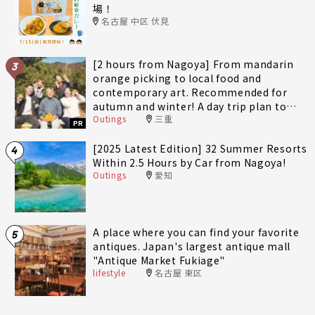
場！
名古屋 中区 伏見
[2 hours from Nagoya] From mandarin
3
orange picking to local food and
contemporary art. Recommended for
autumn and winter! A day trip plan to
Outings
三重
fully enjoy Minami-Ise Town
PR
[2025 Latest Edition] 32 Summer Resorts
4
Within 2.5 Hours by Car from Nagoya!
Outings
愛知
A place where you can find your favorite
5
antiques. Japan's largest antique mall
"Antique Market Fukiage"
lifestyle
名古屋 東区