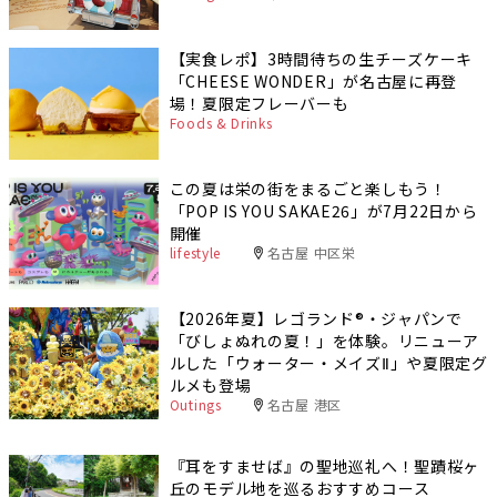
【実食レポ】3時間待ちの生チーズケーキ
「CHEESE WONDER」が名古屋に再登
場！夏限定フレーバーも
Foods & Drinks
この夏は栄の街をまるごと楽しもう！
「POP IS YOU SAKAE26」が7月22日から
開催
lifestyle
名古屋 中区栄
【2026年夏】レゴランド®・ジャパンで
「びしょぬれの夏！」を体験。リニューア
ルした「ウォーター・メイズⅡ」や夏限定グ
ルメも登場
Outings
名古屋 港区
『耳をすませば』の聖地巡礼へ！聖蹟桜ヶ
丘のモデル地を巡るおすすめコース