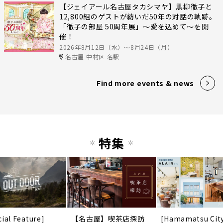
【ジェイアール名古屋タカシマヤ】黒柳徹子と
12,800組のゲストが紡いだ50年の対話の軌跡。
「徹子の部屋 50周年展」～愛を込めて～を開
催！
2026年8月12日（水）〜8月24日（月）
名古屋 中村区 名駅
Find more events & news
特集
cial Feature]
【名古屋】喫茶店探訪
[Hamamatsu Cit