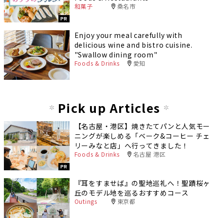
和菓子
桑名市
PR
Enjoy your meal carefully with
delicious wine and bistro cuisine.
"Swallow dining room"
Foods & Drinks
愛知
Pick up Articles
【名古屋・港区】焼きたてパンと人気モー
ニングが楽しめる「ベーク&コーヒー チェ
リーみなと店」へ行ってきました！
Foods & Drinks
名古屋 港区
PR
『耳をすませば』の聖地巡礼へ！聖蹟桜ヶ
丘のモデル地を巡るおすすめコース
Outings
東京都