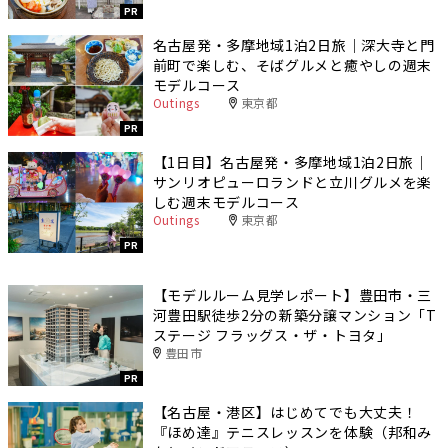
PR
名古屋発・多摩地域1泊2日旅｜深大寺と門
前町で楽しむ、そばグルメと癒やしの週末
モデルコース
Outings
東京都
PR
【1日目】名古屋発・多摩地域1泊2日旅｜
サンリオピューロランドと立川グルメを楽
しむ週末モデルコース
Outings
東京都
PR
【モデルルーム見学レポート】豊田市・三
河豊田駅徒歩2分の新築分譲マンション「T
ステージ フラッグス・ザ・トヨタ」
豊田市
PR
【名古屋・港区】はじめてでも大丈夫！
『ほめ達』テニスレッスンを体験（邦和み