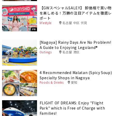
【GWスペシャルSALE‼︎】 卸価格で買い物
を楽しめる！万勝の注目アイテムを徹底レ
ポート
lifestyle
名古屋 中区 伏見
PR
[Nagoya] Rainy Days Are No Problem!
A Guide to Enjoying Legoland®️
Outings
名古屋 港区
4 Recommended Malatan (Spicy Soup)
Specialty Shops in Nagoya
Foods & Drinks
愛知
FLIGHT OF DREAMS: Enjoy "Flight
Park" which is Free of Charge with
Families!