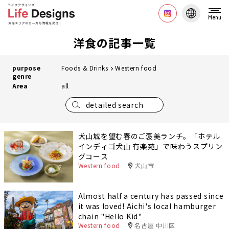
Menu
洋食の記事一覧
purpose
Foods & Drinks
Western food
genre
Area
all
detailed search
犬山城を望む春のご褒美ランチ。「ホテル
インディゴ犬山 有楽苑」で味わうスプリン
グコース
Western food
犬山市
Almost half a century has passed since
it was loved! Aichi's local hamburger
chain "Hello Kid"
Western food
名古屋 中川区