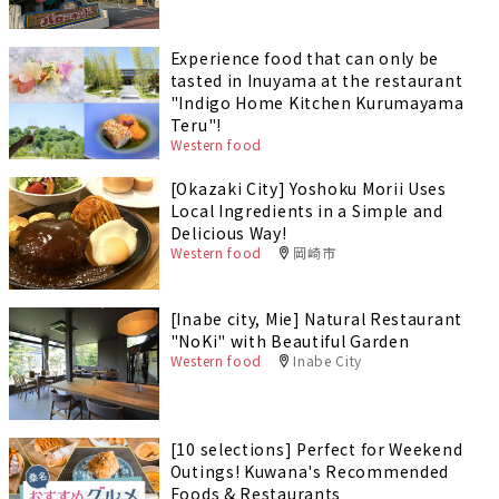
Experience food that can only be
tasted in Inuyama at the restaurant
"Indigo Home Kitchen Kurumayama
Teru"!
Western food
[Okazaki City] Yoshoku Morii Uses
Local Ingredients in a Simple and
Delicious Way!
Western food
岡崎市
[Inabe city, Mie] Natural Restaurant
"NoKi" with Beautiful Garden
Western food
Inabe City
[10 selections] Perfect for Weekend
Outings! Kuwana's Recommended
Foods & Restaurants