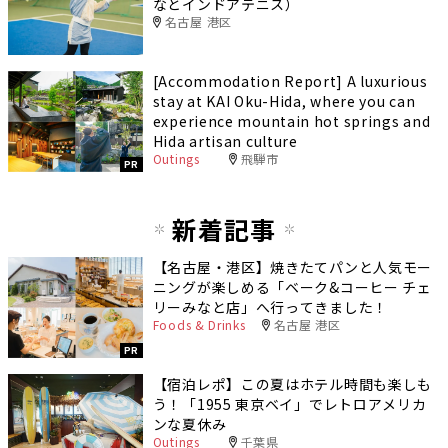
なとインドアテニス）
名古屋 港区
[Accommodation Report] A luxurious
stay at KAI Oku-Hida, where you can
experience mountain hot springs and
Hida artisan culture
Outings
飛騨市
PR
新着記事
【名古屋・港区】焼きたてパンと人気モー
ニングが楽しめる「ベーク&コーヒー チェ
リーみなと店」へ行ってきました！
Foods & Drinks
名古屋 港区
PR
【宿泊レポ】この夏はホテル時間も楽しも
う！「1955 東京ベイ」でレトロアメリカ
ンな夏休み
Outings
千葉県