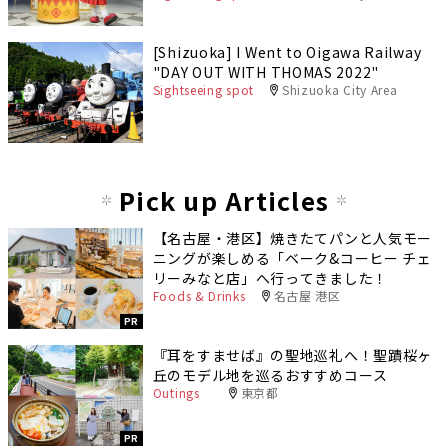
[Shizuoka] I Went to Oigawa Railway
"DAY OUT WITH THOMAS 2022"
Sightseeing spot
Shizuoka City Area
Pick up Articles
【名古屋・港区】焼きたてパンと人気モー
ニングが楽しめる「ベーク&コーヒー チェ
リーみなと店」へ行ってきました！
Foods & Drinks
名古屋 港区
PR
『耳をすませば』の聖地巡礼へ！聖蹟桜ヶ
丘のモデル地を巡るおすすめコース
Outings
東京都
PR