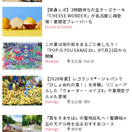
【実食レポ】3時間待ちの生チーズケーキ
「CHEESE WONDER」が名古屋に再登
場！夏限定フレーバーも
Foods & Drinks
この夏は栄の街をまるごと楽しもう！
「POP IS YOU SAKAE26」が7月22日から
開催
lifestyle
名古屋 中区栄
【2026年夏】レゴランド®・ジャパンで
「びしょぬれの夏！」を体験。リニューア
ルした「ウォーター・メイズⅡ」や夏限定グ
ルメも登場
Outings
名古屋 港区
『耳をすませば』の聖地巡礼へ！聖蹟桜ヶ
丘のモデル地を巡るおすすめコース
Outings
東京都