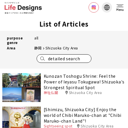
Menu
List of Articles
purpose
all
genre
Area
静岡
Shizuoka City Area
detailed search
Kunozan Toshogu Shrine: Feel the
Power of Ieyasu Tokugawa! Shizuoka's
Strongest Spiritual Spot
神社仏閣
Shizuoka City Area
[Shimizu, Shizuoka City] Enjoy the
world of Chibi Maruko-chan at "Chibi
Maruko-chan Land"!
Sightseeing spot
Shizuoka City Area