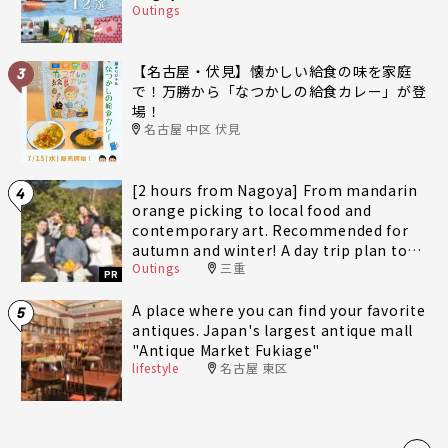
Outings
【名古屋・伏見】懐かしい給食の味を家庭
3
で！万勝から「なつかしの給食カレー」が登
場！
名古屋 中区 伏見
[2 hours from Nagoya] From mandarin
4
orange picking to local food and
contemporary art. Recommended for
autumn and winter! A day trip plan to
Outings
三重
fully enjoy Minami-Ise Town
PR
A place where you can find your favorite
5
antiques. Japan's largest antique mall
"Antique Market Fukiage"
lifestyle
名古屋 東区