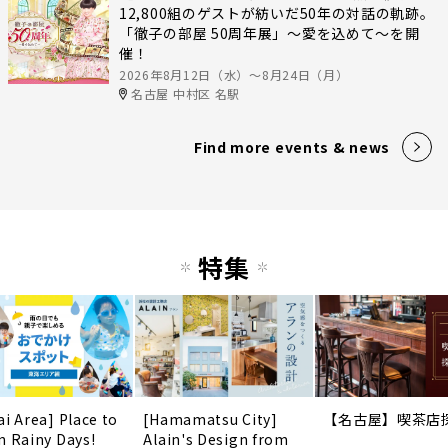
12,800組のゲストが紡いだ50年の対話の軌跡。
「徹子の部屋 50周年展」～愛を込めて～を開
催！
2026年8月12日（水）〜8月24日（月）
名古屋 中村区 名駅
Find more events & news
特集
ai Area] Place to
[Hamamatsu City]
【名古屋】喫茶店
n Rainy Days!
Alain's Design from