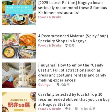
[2025 Latest Edition] Nagoya locals
seriously recommend these 8 famous
Kishimen restaurants!
Foods & Drinks
4 Recommended Malatan (Spicy Soup)
Specialty Shops in Nagoya
Foods & Drinks
愛知
[Inuyama] How to enjoy the "Candy
Castle". Full of attractions such as
dress and costume rentals and candy
making experiences!
Outings
犬山市
Carefully selected by locals! Top 10
recommended ekiben that you can buy
at Nagoya Station
Foods & Drinks
名古屋 中村区 名駅