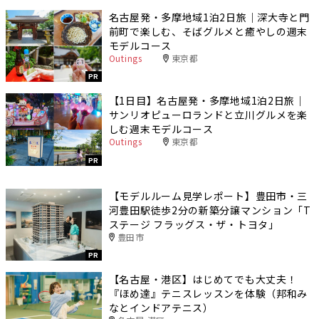
名古屋発・多摩地域1泊2日旅｜深大寺と門
前町で楽しむ、そばグルメと癒やしの週末
モデルコース
Outings
東京都
PR
【1日目】名古屋発・多摩地域1泊2日旅｜
サンリオピューロランドと立川グルメを楽
しむ週末モデルコース
Outings
東京都
PR
【モデルルーム見学レポート】豊田市・三
河豊田駅徒歩2分の新築分譲マンション「T
ステージ フラッグス・ザ・トヨタ」
豊田市
PR
【名古屋・港区】はじめてでも大丈夫！
『ほめ達』テニスレッスンを体験（邦和み
なとインドアテニス）