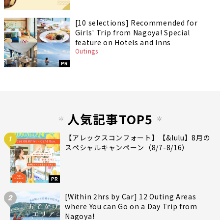
[10 selections] Recommended for
Girls' Trip from Nagoya! Special
feature on Hotels and Inns
Outings
PR
人気記事TOP5
【アレックスコンフォート】【&lulu】8月の
1
スペシャルキャンペーン（8/7-8/16）
PR
[Within 2hrs by Car] 12 Outing Areas
2
where You can Go on a Day Trip from
Nagoya!