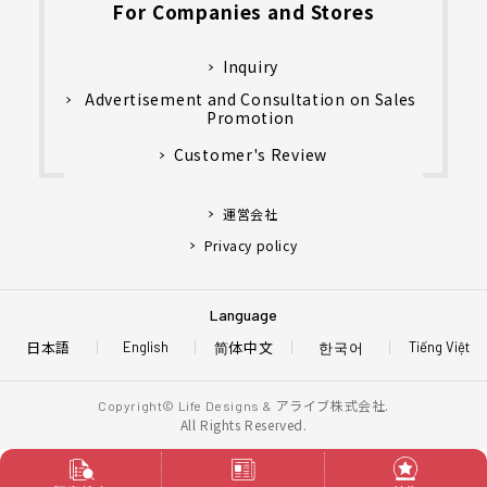
For Companies and Stores
Inquiry
Advertisement and Consultation on Sales
Promotion
Customer's Review
運営会社
Privacy policy
Language
日本語
简体中文
한국어
English
Tiếng Việt
アライブ株式会社.
Copyright© Life Designs &
All Rights Reserved.