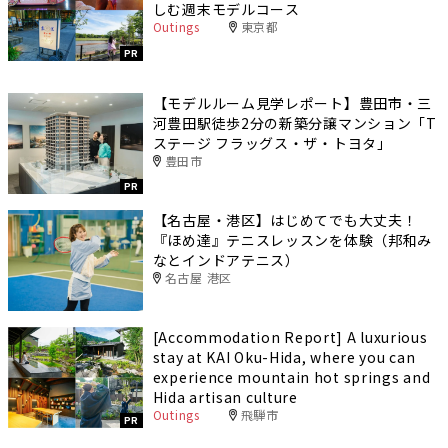
しむ週末モデルコース
Outings
東京都
PR
【モデルルーム見学レポート】豊田市・三
河豊田駅徒歩2分の新築分譲マンション「T
ステージ フラッグス・ザ・トヨタ」
豊田市
PR
【名古屋・港区】はじめてでも大丈夫！
『ほめ達』テニスレッスンを体験（邦和み
なとインドアテニス）
名古屋 港区
[Accommodation Report] A luxurious
stay at KAI Oku-Hida, where you can
experience mountain hot springs and
Hida artisan culture
Outings
飛騨市
PR