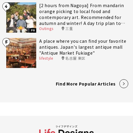
[2 hours from Nagoya] From mandarin
4
orange picking to local food and
contemporary art. Recommended for
autumn and winter! A day trip plan to
Outings
三重
fully enjoy Minami-Ise Town
PR
A place where you can find your favorite
5
antiques. Japan's largest antique mall
"Antique Market Fukiage"
lifestyle
名古屋 東区
Find More Popular Articles