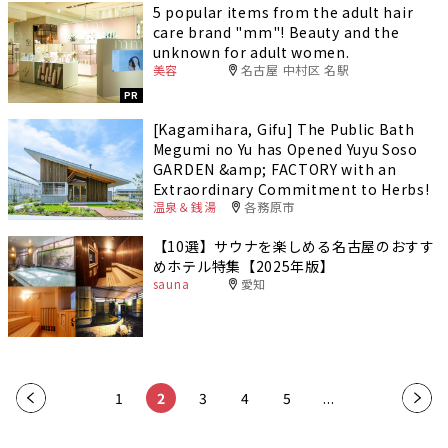
5 popular items from the adult hair
care brand "mm"! Beauty and the
unknown for adult women.
美容
名古屋 中村区 名駅
PR
[Kagamihara, Gifu] The Public Bath
Megumi no Yu has Opened Yuyu Soso
GARDEN &amp; FACTORY with an
Extraordinary Commitment to Herbs!
温泉＆銭湯
各務原市
【10選】サウナを楽しめる名古屋のおすす
めホテル特集【2025年版】
sauna
愛知
«
1
2
3
4
5
...
»