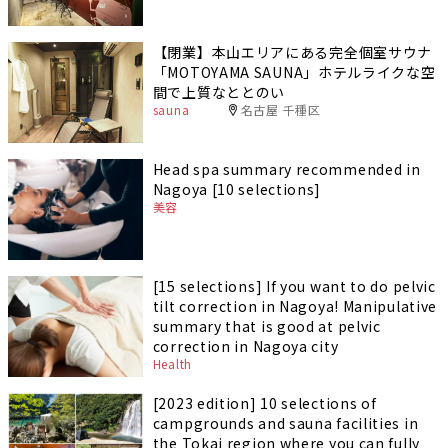
【閉業】本山エリアにある完全個室サウナ
「MOTOYAMA SAUNA」ホテルライクな空
間で上質なととのい
sauna
名古屋 千種区
Head spa summary recommended in
Nagoya [10 selections]
美容
[15 selections] If you want to do pelvic
tilt correction in Nagoya! Manipulative
summary that is good at pelvic
correction in Nagoya city
Health
[2023 edition] 10 selections of
campgrounds and sauna facilities in
the Tokai region where you can fully