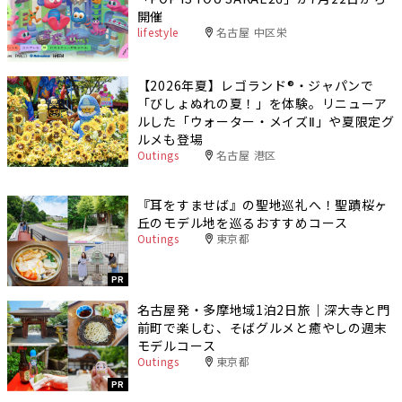
開催
lifestyle
名古屋 中区栄
【2026年夏】レゴランド®・ジャパンで
「びしょぬれの夏！」を体験。リニューア
ルした「ウォーター・メイズⅡ」や夏限定グ
ルメも登場
Outings
名古屋 港区
『耳をすませば』の聖地巡礼へ！聖蹟桜ヶ
丘のモデル地を巡るおすすめコース
Outings
東京都
PR
名古屋発・多摩地域1泊2日旅｜深大寺と門
前町で楽しむ、そばグルメと癒やしの週末
モデルコース
Outings
東京都
PR