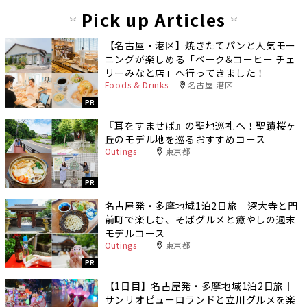
Pick up Articles
【名古屋・港区】焼きたてパンと人気モー
ニングが楽しめる「ベーク&コーヒー チェ
リーみなと店」へ行ってきました！
Foods & Drinks
名古屋 港区
PR
『耳をすませば』の聖地巡礼へ！聖蹟桜ヶ
丘のモデル地を巡るおすすめコース
Outings
東京都
PR
名古屋発・多摩地域1泊2日旅｜深大寺と門
前町で楽しむ、そばグルメと癒やしの週末
モデルコース
Outings
東京都
PR
【1日目】名古屋発・多摩地域1泊2日旅｜
サンリオピューロランドと立川グルメを楽