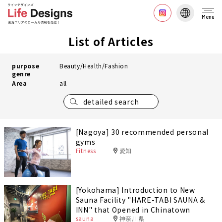
Menu
List of Articles
purpose
Beauty/Health/Fashion
genre
Area
all
detailed search
[Nagoya] 30 recommended personal
gyms
Fitness
愛知
[Yokohama] Introduction to New
Sauna Facility "HARE-TABI SAUNA &
INN" that Opened in Chinatown
sauna
神奈川県