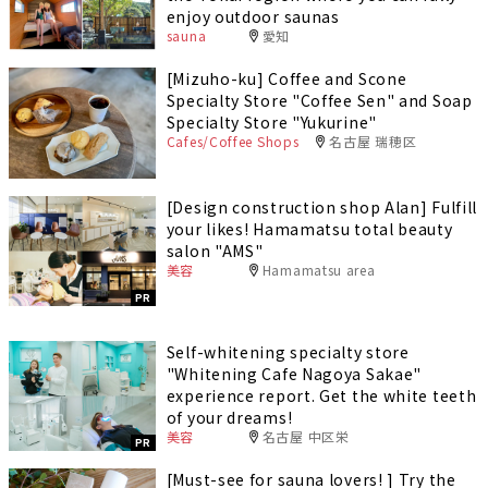
enjoy outdoor saunas
sauna
愛知
[Mizuho-ku] Coffee and Scone
Specialty Store "Coffee Sen" and Soap
Specialty Store "Yukurine"
Cafes/Coffee Shops
名古屋 瑞穂区
[Design construction shop Alan] Fulfill
your likes! Hamamatsu total beauty
salon "AMS"
美容
Hamamatsu area
PR
Self-whitening specialty store
"Whitening Cafe Nagoya Sakae"
experience report. Get the white teeth
of your dreams!
美容
名古屋 中区栄
PR
[Must-see for sauna lovers! ] Try the