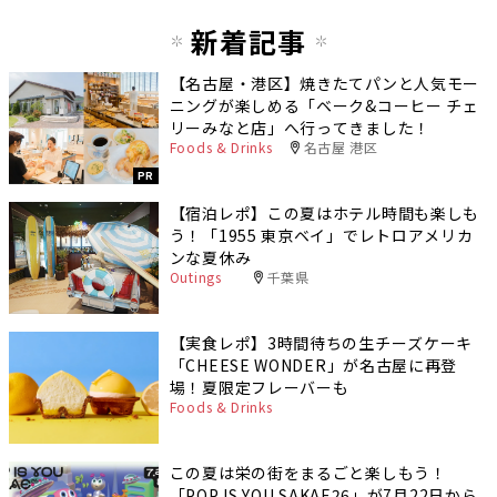
新着記事
【名古屋・港区】焼きたてパンと人気モー
ニングが楽しめる「ベーク&コーヒー チェ
リーみなと店」へ行ってきました！
Foods & Drinks
名古屋 港区
PR
【宿泊レポ】この夏はホテル時間も楽しも
う！「1955 東京ベイ」でレトロアメリカ
ンな夏休み
Outings
千葉県
【実食レポ】3時間待ちの生チーズケーキ
「CHEESE WONDER」が名古屋に再登
場！夏限定フレーバーも
Foods & Drinks
この夏は栄の街をまるごと楽しもう！
「POP IS YOU SAKAE26」が7月22日から