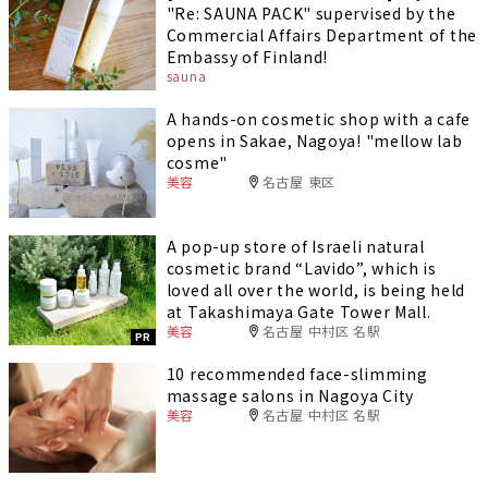
"Re: SAUNA PACK" supervised by the
Commercial Affairs Department of the
Embassy of Finland!
sauna
A hands-on cosmetic shop with a cafe
opens in Sakae, Nagoya! "mellow lab
cosme"
美容
名古屋 東区
A pop-up store of Israeli natural
cosmetic brand “Lavido”, which is
loved all over the world, is being held
at Takashimaya Gate Tower Mall.
美容
名古屋 中村区 名駅
PR
10 recommended face-slimming
massage salons in Nagoya City
美容
名古屋 中村区 名駅