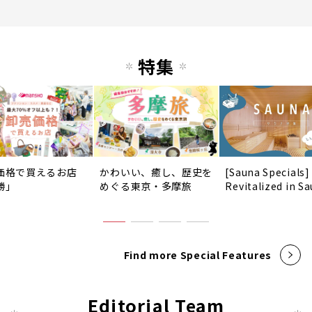
特集
価格で買えるお店
かわいい、癒し、歴史を
[Sauna Specials]
勝」
めぐる東京・多摩旅
Revitalized in Sa
Find more Special Features
Editorial Team