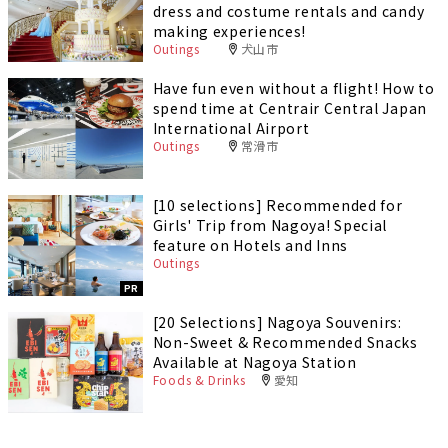
dress and costume rentals and candy
making experiences!
Outings
犬山市
Have fun even without a flight! How to
spend time at Centrair Central Japan
International Airport
Outings
常滑市
[10 selections] Recommended for
Girls' Trip from Nagoya! Special
feature on Hotels and Inns
Outings
PR
[20 Selections] Nagoya Souvenirs:
Non-Sweet & Recommended Snacks
Available at Nagoya Station
Foods & Drinks
愛知