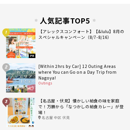
人気記事TOP5
【アレックスコンフォート】【&lulu】8月の
1
スペシャルキャンペーン（8/7-8/16）
PR
[Within 2hrs by Car] 12 Outing Areas
2
where You can Go on a Day Trip from
Nagoya!
Outings
【名古屋・伏見】懐かしい給食の味を家庭
3
で！万勝から「なつかしの給食カレー」が登
場！
名古屋 中区 伏見