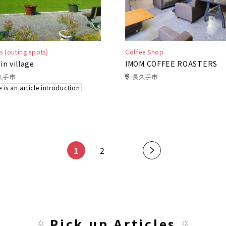
s (outing spots)
Coffee Shop
in village
IMOM COFFEE ROASTERS
久手市
長久手市
 is an article introduction
​ ​
​ ​
1
2
»
Pick up Articles