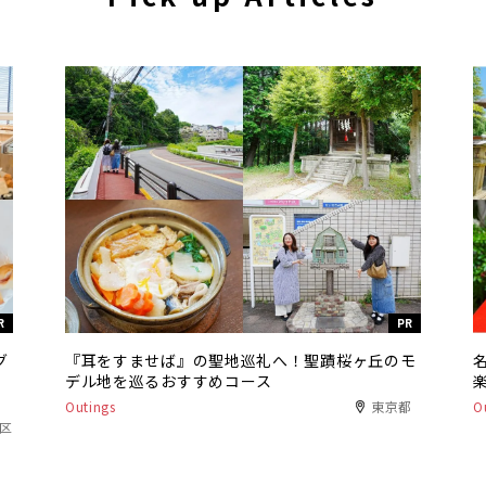
R
PR
グ
『耳をすませば』の聖地巡礼へ！聖蹟桜ヶ丘のモ
デル地を巡るおすすめコース
Outings
東京都
O
港区