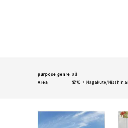
purpose genre
all
Area
愛知
Nagakute/Nisshin a