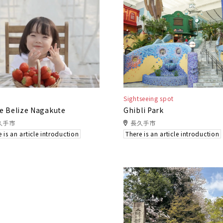
Sightseeing spot
e Belize Nagakute
Ghibli Park
久手市
長久手市
 is an article introduction
There is an article introduction