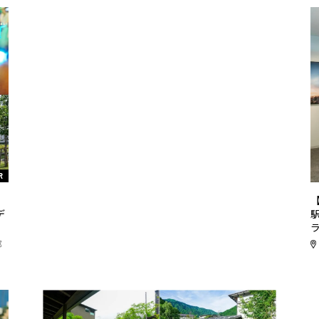
R
リ
デ
都