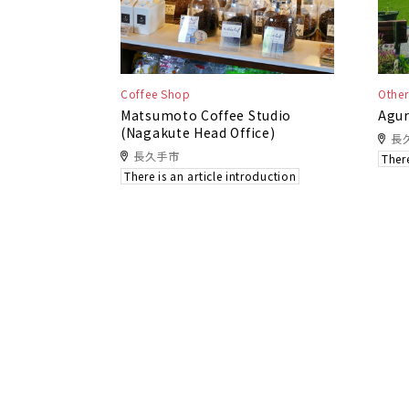
Coffee Shop
Other
Matsumoto Coffee Studio
Agur
(Nagakute Head Office)
長
長久手市
There
There is an article introduction