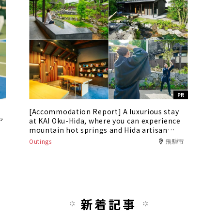
PR
[Accommodation Report] A luxurious stay
ア
at KAI Oku-Hida, where you can experience
mountain hot springs and Hida artisan
culture
Outings
飛騨市
新着記事