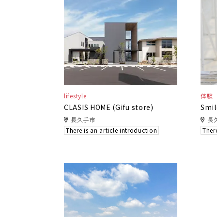
lifestyle
体験
CLASIS HOME (Gifu store)
Smil
長久手市
長
There is an article introduction
There