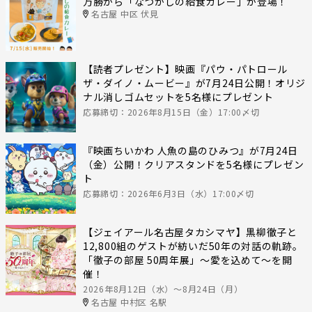
万勝から「なつかしの給食カレー」が登場！
名古屋 中区 伏見
【読者プレゼント】映画『パウ・パトロール
ザ・ダイノ・ムービー』が7月24日公開！オリジ
ナル消しゴムセットを5名様にプレゼント
応募締切：2026年8月15日（金）17:00〆切
『映画ちいかわ 人魚の島のひみつ』が7月24日
（金）公開！クリアスタンドを5名様にプレゼン
ト
応募締切：2026年6月3日（水）17:00〆切
【ジェイアール名古屋タカシマヤ】黒柳徹子と
12,800組のゲストが紡いだ50年の対話の軌跡。
「徹子の部屋 50周年展」～愛を込めて～を開
催！
2026年8月12日（水）〜8月24日（月）
名古屋 中村区 名駅