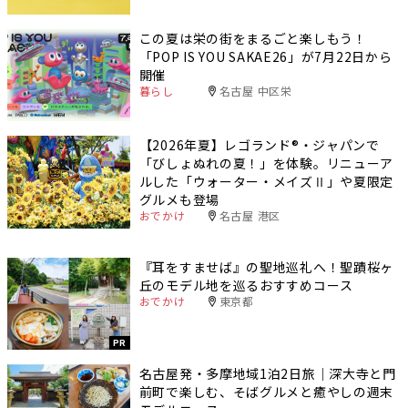
この夏は栄の街をまるごと楽しもう！
「POP IS YOU SAKAE26」が7月22日から
開催
暮らし
名古屋 中区栄
【2026年夏】レゴランド®・ジャパンで
「びしょぬれの夏！」を体験。リニューア
ルした「ウォーター・メイズⅡ」や夏限定
グルメも登場
おでかけ
名古屋 港区
『耳をすませば』の聖地巡礼へ！聖蹟桜ヶ
丘のモデル地を巡るおすすめコース
おでかけ
東京都
PR
名古屋発・多摩地域1泊2日旅｜深大寺と門
前町で楽しむ、そばグルメと癒やしの週末