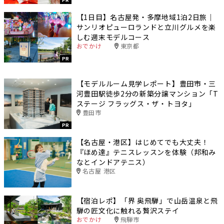
【1日目】名古屋発・多摩地域1泊2日旅｜
サンリオピューロランドと立川グルメを楽
しむ週末モデルコース
おでかけ
東京都
PR
【モデルルーム見学レポート】豊田市・三
河豊田駅徒歩2分の新築分譲マンション「T
ステージ フラッグス・ザ・トヨタ」
豊田市
PR
【名古屋・港区】はじめてでも大丈夫！
『ほめ達』テニスレッスンを体験（邦和み
なとインドアテニス）
名古屋 港区
【宿泊レポ】「界 奥飛騨」で山岳温泉と飛
騨の匠文化に触れる贅沢ステイ
おでかけ
飛騨市