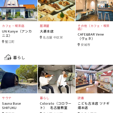
カフェ・喫茶店
居酒屋
その他（カフェ・喫茶
店）
UN Kanye（アンカ
大甚本店
CAFE&BAR Vene
ニエ）
名古屋 中区栄
（ヴェネ）
蟹江町
安城市
暮らし
サウナ
暮らし
読書
Sauna Base
Colorato（コロラー
こども古本店 ツナギ
SHIFUKU
ト） 名古屋教室
畑本店