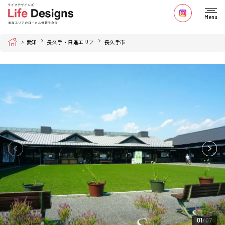
Menu
Home
愛知
長久手・日進エリア
長久手市
01
07