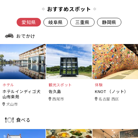
おすすめスポット
愛知県
岐阜県
三重県
静岡県
おでかけ
ホテル
観光スポット
体験
ホテルインディゴ犬
佐久島
KNOT （ノット）
山有楽苑
西尾市
名古屋 西区
犬山市
食べる