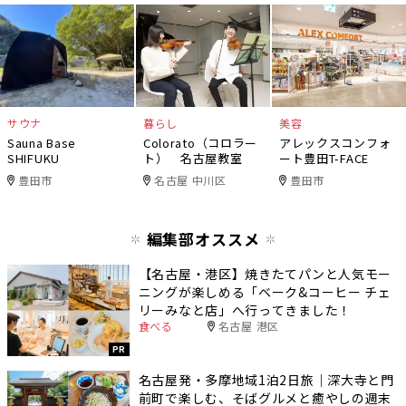
サウナ
暮らし
美容
Sauna Base
Colorato（コロラー
アレックスコンフォ
SHIFUKU
ト） 名古屋教室
ート豊田T-FACE
豊田市
名古屋 中川区
豊田市
編集部オススメ
【名古屋・港区】焼きたてパンと人気モー
ニングが楽しめる「ベーク&コーヒー チェ
リーみなと店」へ行ってきました！
食べる
名古屋 港区
PR
名古屋発・多摩地域1泊2日旅｜深大寺と門
前町で楽しむ、そばグルメと癒やしの週末