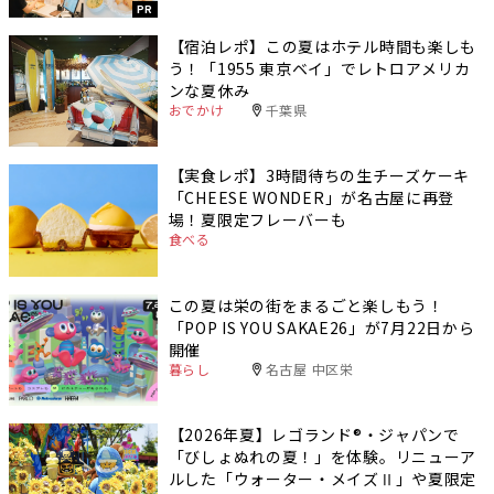
PR
【宿泊レポ】この夏はホテル時間も楽しも
う！「1955 東京ベイ」でレトロアメリカ
ンな夏休み
おでかけ
千葉県
【実食レポ】3時間待ちの生チーズケーキ
「CHEESE WONDER」が名古屋に再登
場！夏限定フレーバーも
食べる
この夏は栄の街をまるごと楽しもう！
「POP IS YOU SAKAE26」が7月22日から
開催
暮らし
名古屋 中区栄
【2026年夏】レゴランド®・ジャパンで
「びしょぬれの夏！」を体験。リニューア
ルした「ウォーター・メイズⅡ」や夏限定