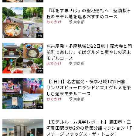
『耳をすませば』の聖地巡礼へ！聖蹟桜ヶ
丘のモデル地を巡るおすすめコース
おでかけ
東京都
PR
名古屋発・多摩地域1泊2日旅｜深大寺と門
前町で楽しむ、そばグルメと癒やしの週末
モデルコース
おでかけ
東京都
PR
【1日目】名古屋発・多摩地域1泊2日旅｜
サンリオピューロランドと立川グルメを楽
しむ週末モデルコース
おでかけ
東京都
PR
【モデルルーム見学レポート】豊田市・三
河豊田駅徒歩2分の新築分譲マンション「T
ステージ フラッグス・ザ・トヨタ」