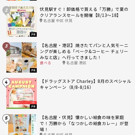
伏見駅すぐ！卸価格で買える「万勝」で夏の
2
クリアランスセールを開催【8/13〜18】
名古屋 中区 伏見
PR
【名古屋・港区】焼きたてパンと人気モーニ
3
ングが楽しめる「ベーク&コーヒー チェリー
みなと店」へ行ってきました！
食べる
名古屋 港区
PR
【ドラッグストア Charley】8月のスペシャル
4
キャンペーン（8/8-8/16）
PR
【名古屋・伏見】懐かしい給食の味を家庭
5
で！万勝から「なつかしの給食カレー」が登
場！
名古屋 中区 伏見