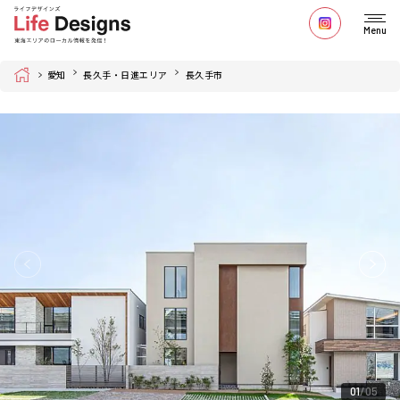
Menu
Home
愛知
長久手・日進エリア
長久手市
01
05