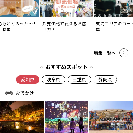
心もととのった〜！
卸売価格で買えるお店
東海エリアのコー
ナ特集
「万勝」
集
特集一覧へ
おすすめスポット
愛知県
岐阜県
三重県
静岡県
おでかけ