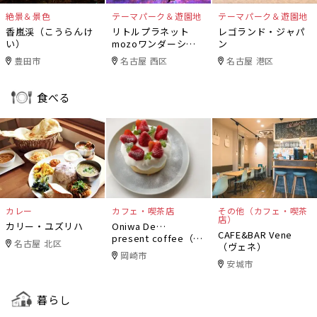
絶景＆景色
テーマパーク＆遊園地
テーマパーク＆遊園地
香嵐渓（こうらんけ
リトルプラネット
レゴランド・ジャパ
い）
mozoワンダーシテ
ン
ィ
豊田市
名古屋 西区
名古屋 港区
食べる
カレー
カフェ・喫茶店
その他（カフェ・喫茶
店）
カリー・ユズリハ
Oniwa De…
CAFE&BAR Vene
present coffee（オ
名古屋 北区
（ヴェネ）
ニワデ）
岡崎市
安城市
暮らし