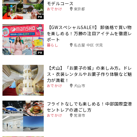
モデルコース
おでかけ
東京都
PR
【GWスペシャルSALE‼︎】 卸価格で買い物
を楽しめる！万勝の注目アイテムを徹底レ
ポート
暮らし
名古屋 中区 伏見
PR
【犬山】「お菓子の城」の楽しみ方。ドレ
ス・衣装レンタルやお菓子作り体験など魅
力が満載！
おでかけ
犬山市
フライトなしでも楽しめる！中部国際空港
セントレアの過ごし方
おでかけ
常滑市