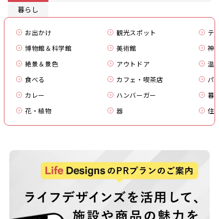
暮らし
お出かけ
観光スポット
テ
博物館＆科学館
美術館
神
絶景＆景色
アウトドア
温
食べる
カフェ・喫茶店
パ
カレー
ハンバーガー
暮
花・植物
器
住