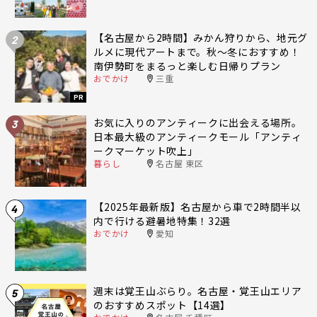
【名古屋から2時間】みかん狩りから、地元グ
2
ルメに現代アートまで。秋〜冬におすすめ！
南伊勢町をまるっと楽しむ日帰りプラン
おでかけ
三重
PR
お気に入りのアンティークに出会える場所。
3
日本最大級のアンティークモール「アンティ
ークマーケット吹上」
暮らし
名古屋 東区
【2025年最新版】名古屋から車で2時間半以
4
内で行ける避暑地特集！32選
おでかけ
愛知
週末は覚王山ぶらり。名古屋・覚王山エリア
5
のおすすめスポット【14選】