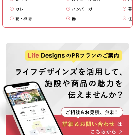
カレー
ハンバーガー
暮
花・植物
器
住