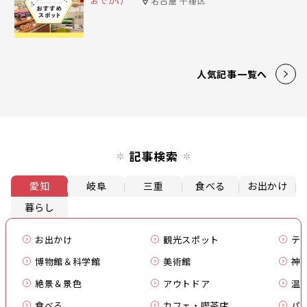
おでかけ
名古屋 千種区
人気記事一覧へ
記事検索
愛知
岐阜
三重
食べる
お出かけ
暮らし
お出かけ
観光スポット
テ
博物館＆科学館
美術館
神
絶景＆景色
アウトドア
温
食べる
カフェ・喫茶店
パ