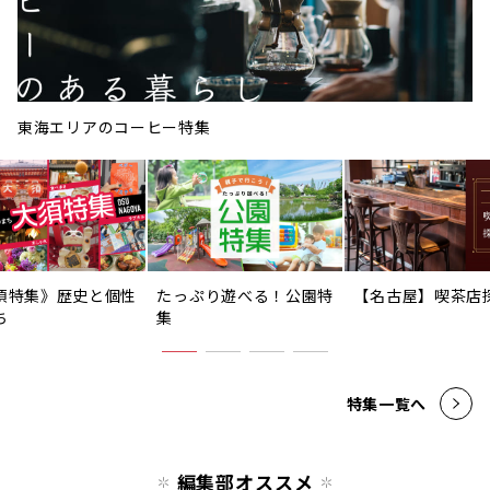
東海エリアのコーヒー特集
須特集》歴史と個性
たっぷり遊べる！公園特
【名古屋】喫茶店
ち
集
特集一覧へ
編集部オススメ