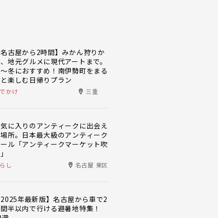
【名古屋から2時間】みかん狩りか
ら、地元グルメに現代アートまで。
秋〜冬におすすめ！南伊勢町をまる
っと楽しむ日帰りプラン
でかけ
三重
お気に入りのアンティークに出会え
る場所。日本最大級のアンティーク
モール「アンティークマーケット吹
上」
らし
名古屋 東区
2025年最新版】名古屋から車で2
時間半以内で行ける避暑地特集！
2選