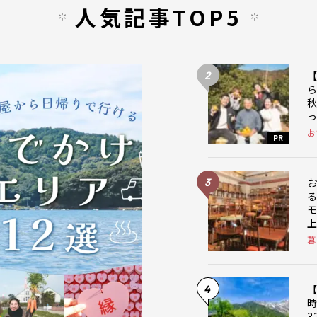
人気記事TOP5
2
お
PR
3
暮
4
【
3