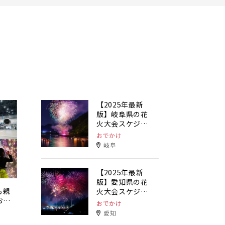
【2025年最新
版】岐阜県の花
火大会スケジュ
ールまとめ
おでかけ
岐阜
【2025年最新
版】愛知県の花
も親
火大会スケジュ
おで
ールまとめ
おでかけ
愛知