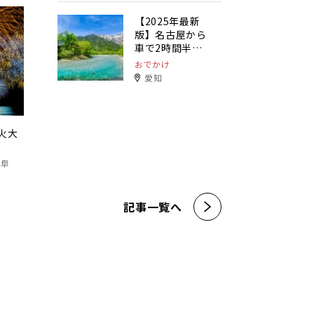
【2025年最新
版】名古屋から
車で2時間半以
内で行ける避暑
おでかけ
地特集！32選
愛知
火大
岐阜
記事一覧へ