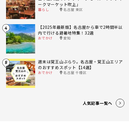
ークマーケット吹上」
暮らし
名古屋 東区
【2025年最新版】名古屋から車で2時間半以
4
内で行ける避暑地特集！32選
おでかけ
愛知
週末は覚王山ぶらり。名古屋・覚王山エリア
5
のおすすめスポット【14選】
おでかけ
名古屋 千種区
人気記事一覧へ