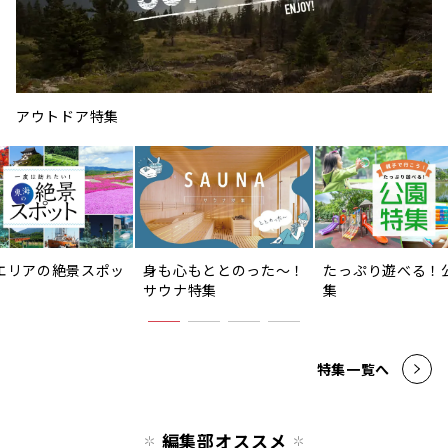
アウトドア特集
エリアの絶景スポッ
身も心もととのった〜！
たっぷり遊べる！
サウナ特集
集
特集一覧へ
編集部オススメ