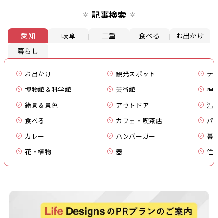
記事検索
愛知
岐阜
三重
食べる
お出かけ
暮らし
お出かけ
観光スポット
テ
博物館＆科学館
美術館
神
絶景＆景色
アウトドア
温
食べる
カフェ・喫茶店
パ
カレー
ハンバーガー
暮
花・植物
器
住