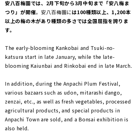
安八百梅園では、2月下旬から3月中旬まで「安八梅ま
つり」が開催
。安八百梅園に
は100種類以上、1,200本
以上の梅の木があり種類の多さでは全国屈指を誇りま
す。
The early-blooming Kankobai and Tsuki-no-
katsura start in late January, while the late-
blooming Kaiunbai and Rinkobai end in late March.
In addition, during the Anpachi Plum Festival,
various bazaars such as udon, mitarashi dango,
zenzai, etc., as well as fresh vegetables, processed
agricultural products, and special products in
Anpachi Town are sold, and a Bonsai exhibition is
also held.