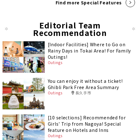
Find more Special Features
Editorial Team
Recommendation
[Indoor Facilities] Where to Go on
Rainy Days in Tokai Area! For Family
Outings!
Outings
You can enjoy it without a ticket!
Ghibli Park Free Area Summary
Outings
長久手市
[10 selections] Recommended for
Girls' Trip from Nagoya! Special
feature on Hotels and Inns
Outings