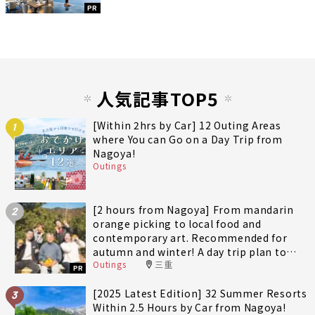
PR
人気記事TOP5
[Within 2hrs by Car] 12 Outing Areas
1
where You can Go on a Day Trip from
Nagoya!
Outings
[2 hours from Nagoya] From mandarin
2
orange picking to local food and
contemporary art. Recommended for
autumn and winter! A day trip plan to
Outings
三重
fully enjoy Minami-Ise Town
PR
[2025 Latest Edition] 32 Summer Resorts
3
Within 2.5 Hours by Car from Nagoya!