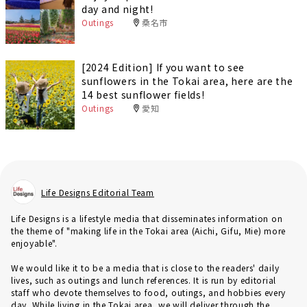
day and night!
Outings
桑名市
[2024 Edition] If you want to see
sunflowers in the Tokai area, here are the
14 best sunflower fields!
Outings
愛知
Life Designs Editorial Team
Life Designs is a lifestyle media that disseminates information on
the theme of "making life in the Tokai area (Aichi, Gifu, Mie) more
enjoyable".
We would like it to be a media that is close to the readers' daily
lives, such as outings and lunch references. It is run by editorial
staff who devote themselves to food, outings, and hobbies every
day. While living in the Tokai area, we will deliver through the