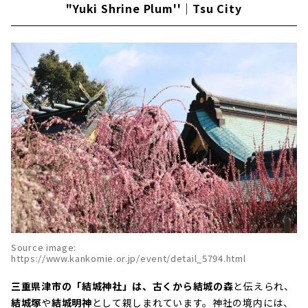
"Yuki Shrine Plum''｜Tsu City
Source image:
https://www.kankomie.or.jp/event/detail_5794.html
三重県津市の「結城神社」は、古くから結城の森
と伝えられ、
結城塚
や
結城明神
として親しまれています。神社の境内には、