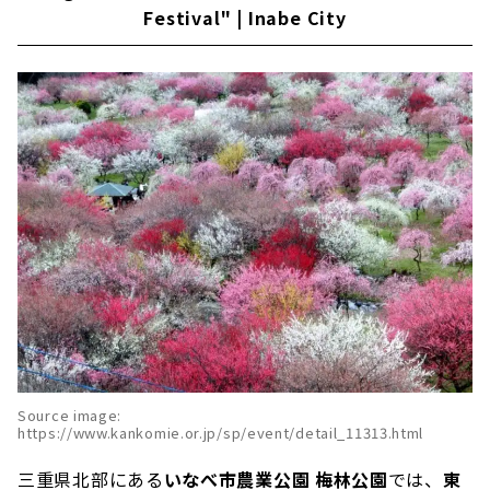
Festival" | Inabe City
Number one in Aichi Prefecture! "Souri-ike
Plum Festival'' where 5,800 plum blossoms
bloom｜Chita City
"Hirashiba Park Plum Festival''｜Toyota City
Park in nature "Akatsukayama Park Plum
Festival''|Toyokawa City
If you want to enjoy plum blossoms in
Okazaki City, "Minami Park Plum
Festival"|Okazaki City
"Iwazu Tenmangu Shrine Plum Festival"
dedicated to Sugawara no Michizane
Largest class in the Tokai area! "Inabe Plum
Festival" | Inabe City
Suzuka Forest Garden "Weeping Plum
Source image:
Festival"｜Suzuka City
https://www.kankomie.or.jp/sp/event/detail_11313.html
The 300 weeping plums are a masterpiece!
"Yuki Shrine Plum''｜Tsu City
三重県北部にある
いなべ市農業公園 梅林公園
では、
東