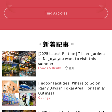
Find Articles
新着記事
[2025 Latest Edition] 7 beer gardens
in Nagoya you want to visit this
summer!
Foods & Drinks
愛知
[Indoor Facilities] Where to Go on
Rainy Days in Tokai Area! For Family
Outings!
Outings