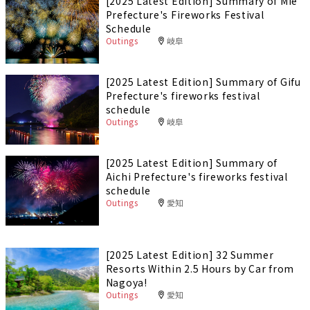
[2025 Latest Edition] Summary of Mie
Prefecture's Fireworks Festival
Schedule
Outings
岐阜
[2025 Latest Edition] Summary of Gifu
Prefecture's fireworks festival
schedule
Outings
岐阜
[2025 Latest Edition] Summary of
Aichi Prefecture's fireworks festival
schedule
Outings
愛知
[2025 Latest Edition] 32 Summer
Resorts Within 2.5 Hours by Car from
Nagoya!
Outings
愛知