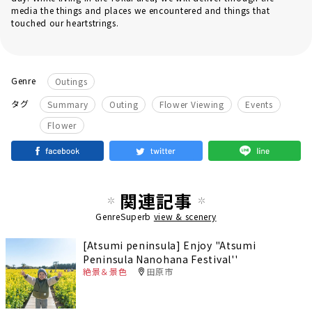
media the things and places we encountered and things that
touched our heartstrings.
Genre
Outings
​ ​
​ ​
​ ​
​ ​
タグ
Summary
Outing
Flower Viewing
Events
Flower
関連記事
GenreSuperb
view & scenery
[Atsumi peninsula] Enjoy "Atsumi
Peninsula Nanohana Festival''
絶景＆景色
田原市