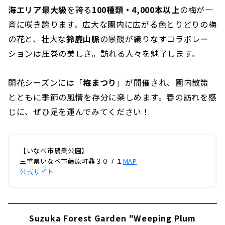
海エリア最大級
を誇る
100種類・4,000本以上
の梅が一
Hinaga plum grove in Nanbu Kyuryo Park, the
largest multi-purpose park in Yokkaichi city
斉に咲き誇ります。広大な園内に広がる色とりどりの梅
｜Yokkaichi city
の花と、壮大な
鈴鹿山脈
の景観が織りなすコラボレー
Gifu Prefecture's No. 1 Plum Blossom Spot
ションは圧巻の美しさ。訪れる人々を魅了します。
"Plum Grove Park''｜Gifu City
"Sohara Nature Park", a hidden spot rich in
開花シーズンには「
梅まつり
」が開催され、園内散策
nature｜Kakamigahara City
とともに季節の風情を存分に楽しめます。春の訪れを感
"Anpachi Plum Festival'' with one of the best
じに、ぜひ足を運んでみてください！
varieties in Japan | Anpachi Town
【いなべ市農業公園】
三重県いなべ市藤原町鼎３０７１
MAP
公式サイト
Suzuka Forest Garden "Weeping Plum