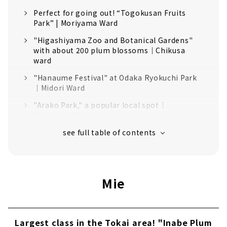
Perfect for going out! “Togokusan Fruits
Park” | Moriyama Ward
"Higashiyama Zoo and Botanical Gardens"
with about 200 plum blossoms｜Chikusa
ward
"Hanaume Festival" at Odaka Ryokuchi Park
｜Midori Ward
"Arako Park," a popular local spot｜
Nakagawa Ward
"Oagata Shrine Baien Plum Festival'' that
heralds spring｜Inuyama
If you're in Nagoya, check out the Dela Farm
Agricultural Center's "Weeping Plum
Mie
Festival" | Tempaku ward
"Toyohashi Plum Festival," one of the largest
plum orchards in Higashi Mikawa, Mukaiyama
Ryokuchi | Toyohashi
Largest class in the Tokai area! "Inabe Plum