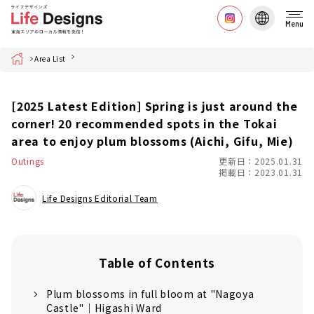
Menu
Home
Area List
[2025 Latest Edition] Spring is just around the
corner! 20 recommended spots in the Tokai
area to enjoy plum blossoms (Aichi, Gifu, Mie)
Outings
更新日：2025.01.31
掲載日：2023.01.31
Life Designs Editorial Team
Table of Contents
Plum blossoms in full bloom at "Nagoya
Castle"｜Higashi Ward