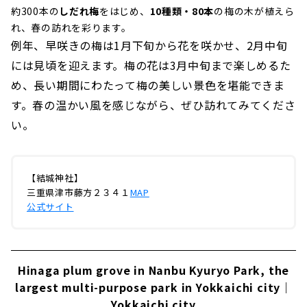
約300本の
しだれ梅
をはじめ、
10種類・80本
の梅の木が植えら
れ、春の訪れを彩ります。
例年、早咲きの梅は1月下旬から花を咲かせ、2月中旬
には見頃を迎えます。梅の花は3月中旬まで楽しめるた
め、長い期間にわたって梅の美しい景色を堪能できま
す。春の温かい風を感じながら、ぜひ訪れてみてくださ
い。
【結城神社】
三重県津市藤方２３４１
MAP
公式サイト
Hinaga plum grove in Nanbu Kyuryo Park, the
largest multi-purpose park in Yokkaichi city｜
Yokkaichi city