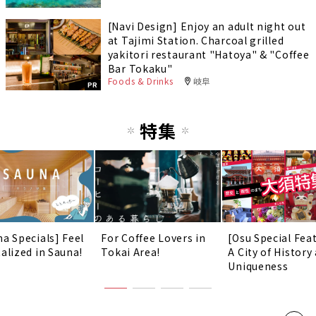
[Navi Design] Enjoy an adult night out
at Tajimi Station. Charcoal grilled
yakitori restaurant "Hatoya" & "Coffee
Bar Tokaku"
Foods & Drinks
岐阜
PR
特集
na Specials] Feel
For Coffee Lovers in
[Osu Special Fea
talized in Sauna!
Tokai Area!
A City of History
Uniqueness