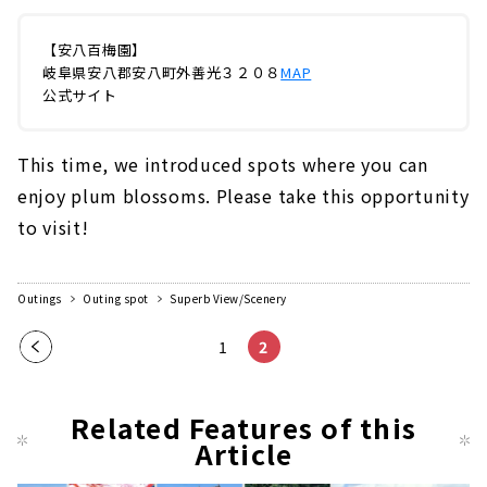
【安八百梅園】
岐阜県安八郡安八町外善光３２０８
MAP
公式サイト
This time, we introduced spots where you can
enjoy plum blossoms. Please take this opportunity
to visit!
Outings
Outing spot
Superb View/Scenery
Pre
1
2
vio
us
Related Features of this
pag
Article
e