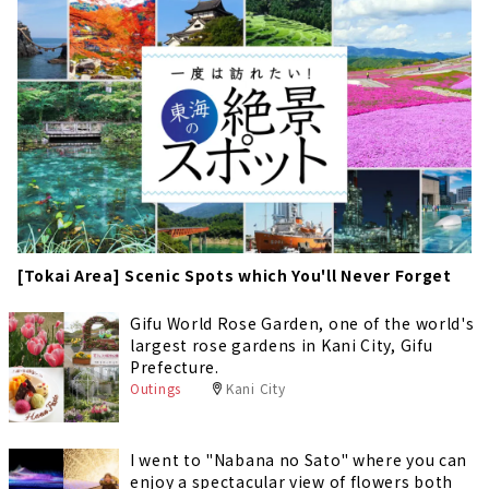
[Tokai Area] Scenic Spots which You'll Never Forget
Gifu World Rose Garden, one of the world's
largest rose gardens in Kani City, Gifu
Prefecture.
Outings
Kani City
I went to "Nabana no Sato" where you can
enjoy a spectacular view of flowers both