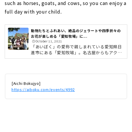
such as horses, goats, and cows, so you can enjoy a
full day with your child.
動物たちとふれあい、絶品のジェラートや四季折々の
お花が楽しめる「愛知牧場」に...
🕒️October 11, 2021
「あいぼく」の愛称で親しまれている愛知県日
進市にある「愛知牧場」。名古屋からもアクセ
スがよく、観光牧場として広く知られていま
す。牛をはじめ、馬やヒツジ、ヤギやモルモッ
トなどたくさんの動物たちが飼育されており、
餌やりなどかわいらしい動物たちとのふれあい
が大人気。週末にはファミリーやカップルでに
[Aichi Bokujyo]
ぎわい、平日も小さなお子さん連れや園児の遠
https://aiboku.com/events/4992
足など多くの人々が訪れます。季節のお花が楽
しめる広大なお花畑や、野菜の収穫体験、バー
ベキューなどのグルメも充実。1日たっぷり遊
べる「愛知牧場」の魅力をお伝えします！...