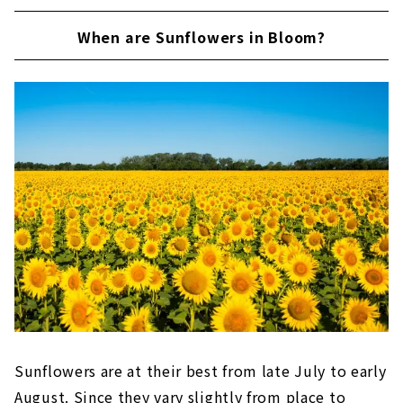
100,000 gorgeous flowers blooming |
Inazawa City, Aichi Prefecture
When are Sunflowers in Bloom?
にいみ農園 ひまわり畑｜愛知県碧南市
"Ogaki Sunflower Field" where 120,000
sunflowers bloom｜Ogaki City, Gifu
Prefecture
Photogenic sunflower field "Suhara
Himawari no Sato"｜Mino City, Gifu
Prefecture
Aspia Tamaki "Agri Sunflower Field" | Tamaki
Town, Watarai District, Mie Prefecture
Sunflower field open to the public for free
Sunflower field at "Shima City Tourist
Farm"｜Shima City, Mie Prefecture
"Seki no Sunflower Field" spreads out in a
tranquil mountainous area along the Nagara
Sunflowers are at their best from late July to early
River | Kameyama City, Mie Prefecture
August. Since they vary slightly from place to