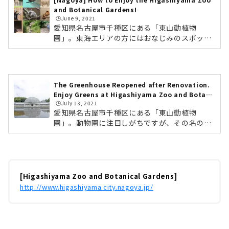
and Botanical Gardens!
🕒️June 9, 2021
愛知県名古屋市千種区にある「東山動植物
園」。東海エリアの方にはおなじみのスポット
ですが、飼育動物の種類は約450種となんと日
本一。2017年で開園80周年を迎えました。東
山動植物園といえば、イケメンゴリラやコアラ
が有名ですが、魅力はそれだけではありませ
The Greenhouse Reopened after Renovation.
ん。2021年3月にオープンしたばかりのレッサ
Enjoy Greens at Higashiyama Zoo and Botani
ーパンダ舎、国の重要文化財に指定されている
🕒️July 13, 2021
cal Gardens!
日本最古の公共温室など、みどころ満載です。
愛知県名古屋市千種区にある「東山動植物
今回は、東山動植物園の楽しみ方を徹底レポー
園」。動物園に注目しがちですが、その名の通
トしたいと思います！東山動植物園へのアクセ
り、植物園もあります。植物園には温室や丘陵
ス＆チケットについて東山動植物園にやってき
地の自然林を利用し約7,000種の植物を保有・
ま...
展示。都会の中で自然を感じられる、癒しのス
ポットです。2021年4月23日には、2013年から
保存修理をしていた国の重要文化財の「温室前
[Higashiyama Zoo and Botanical Gardens]
館」がリニューアルオープン。温室が水面に映
http://www.higashiyama.city.nagoya.jp/
る池も整備されました。重要文化財「温室前
館」まずは、2021年4月にリニューアルオープ
ンした「温室前館」へ。現存する日本最古の公
共温室であり、開園当時、「東洋一の水晶宮」