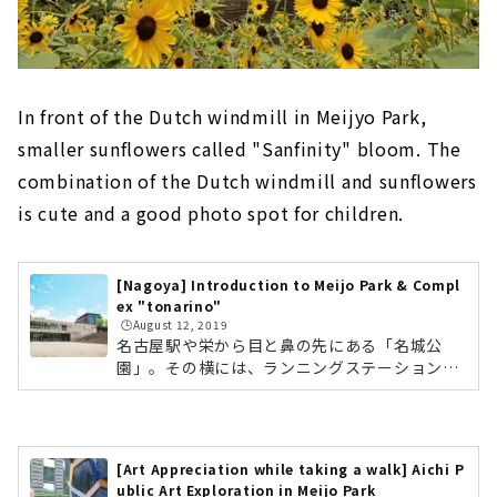
In front of the Dutch windmill in Meijyo Park,
smaller sunflowers called "Sanfinity" bloom. The
combination of the Dutch windmill and sunflowers
is cute and a good photo spot for children.
[Nagoya] Introduction to Meijo Park & Compl
ex "tonarino"
🕒️August 12, 2019
名古屋駅や栄から目と鼻の先にある「名城公
園」。その横には、ランニングステーションや
スポーツ関連施設、飲食店などが集まる複合施
設「tonarino（トナリノ）」が併設していま
す。また近隣には、「名古屋城」や名古屋城の
城下町としてオープンした「金シャチ横丁」が
[Art Appreciation while taking a walk] Aichi P
あります。ご家族や友だちと公園でのんびり過
ublic Art Exploration in Meijo Park