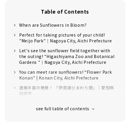
Table of Contents
When are Sunflowers in Bloom?
Perfect for taking pictures of your child!
"Meijo Park"｜Nagoya City, Aichi Prefecture
Let's see the sunflower field together with
the outing! "Higashiyama Zoo and Botanical
Gardens "｜Nagoya City, Aichi Prefecture
You can meet rare sunflowers! “Flower Park
Konan” | Konan City, Aichi Prefecture
渥美半島の絶景！ 「伊良湖ひまわり畑」｜愛知県
田原市
The sunflower maze is also very popular!
"Aichi Ranch"｜Nisshin City, Aichi Prefecture
Japan's Largest Sunflower Field!
“Chiyoda District Sunflower Field” with over