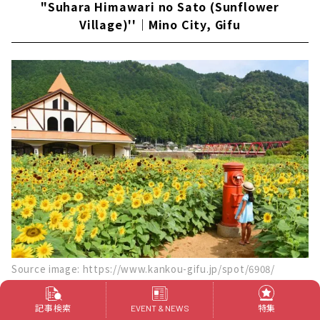
"Suhara Himawari no Sato (Sunflower
Village)''｜Mino City, Gifu
Source image: https://www.kankou-gifu.jp/spot/6908/
記事検索
特集
"Suhara Himawari no Sato (Sunflower Village)" is
EVENT & NEWS