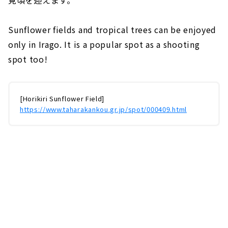
Sunflower fields and tropical trees can be enjoyed
only in Irago. It is a popular spot as a shooting
spot too!
[Horikiri Sunflower Field]
https://www.taharakankou.gr.jp/spot/000409.html