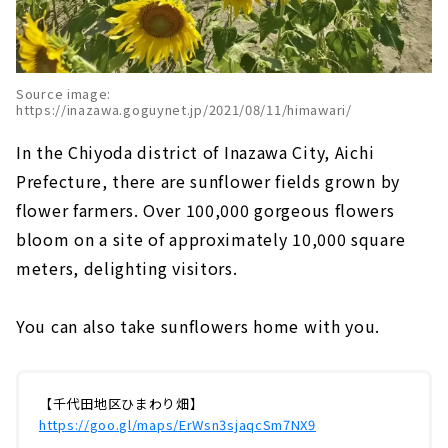
Source image:
https://inazawa.goguynet.jp/2021/08/11/himawari/
In the Chiyoda district of Inazawa City, Aichi
Prefecture, there are sunflower fields grown by
flower farmers. Over 100,000 gorgeous flowers
bloom on a site of approximately 10,000 square
meters, delighting visitors.
You can also take sunflowers home with you.
【千代田地区ひまわり畑】
https://goo.gl/maps/ErWsn3sjaqcSm7NX9