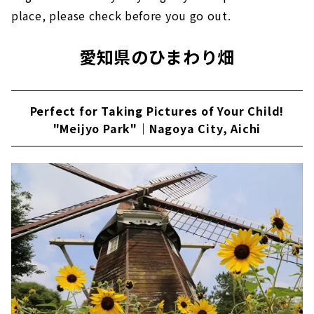
"Hamanako Garden Park" where 50,000
place, please check before you go out.
sunflowers bloom | Hamamatsu City,
Shizuoka Prefecture
愛知県のひまわり畑
World Flower Theme Park "Hamamatsu
Flower Park"｜Hamamatsu City, Shizuoka
Prefecture
Perfect for Taking Pictures of Your Child!
"Meijyo Park"｜Nagoya City, Aichi