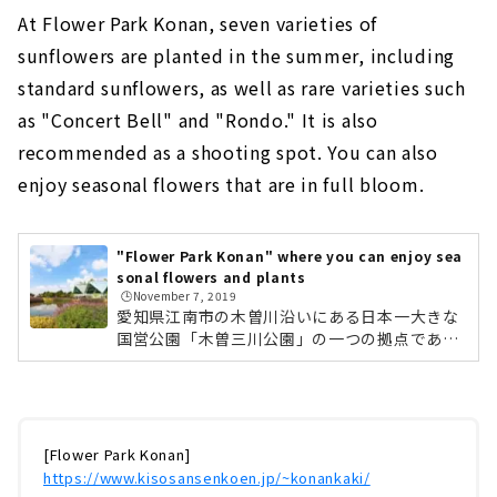
At Flower Park Konan, seven varieties of
sunflowers are planted in the summer, including
standard sunflowers, as well as rare varieties such
as "Concert Bell" and "Rondo." It is also
recommended as a shooting spot. You can also
enjoy seasonal flowers that are in full bloom.
"Flower Park Konan" where you can enjoy sea
sonal flowers and plants
🕒️November 7, 2019
愛知県江南市の木曽川沿いにある日本一大きな
国営公園「木曽三川公園」の一つの拠点である
「フラワーパーク江南」。お花と四季折々の植
物が楽しめる公園です。入場は無料。園内で
は、約1,000種類の草花が楽しめます。また季
節ごとにイベントやワークショップも開催さ
れ、親子でのおでかけにぴったりのスポットな
[Flower Park Konan]
んです。今回は実際にフラワーパーク江南の園
https://www.kisosansenkoen.jp/~konankaki/
内をレポートしていきたいと思います！ 「芝生