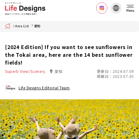
Menu
Home
Area List
愛知
[2024 Edition] If you want to see sunflowers in
the Tokai area, here are the 14 best sunflower
fields!
Superb View/Scenery
愛知
更新日：2024.07.09
掲載日：2023.07.05
Life Designs Editorial Team