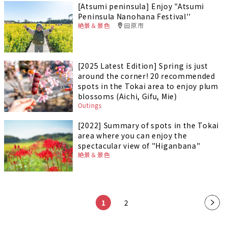
[Atsumi peninsula] Enjoy "Atsumi
Peninsula Nanohana Festival''
絶景＆景色
田原市
[2025 Latest Edition] Spring is just
around the corner! 20 recommended
spots in the Tokai area to enjoy plum
blossoms (Aichi, Gifu, Mie)
Outings
[2022] Summary of spots in the Tokai
area where you can enjoy the
spectacular view of "Higanbana"
絶景＆景色
​ ​
​ ​
1
2
»