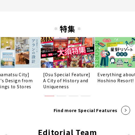
特集
amatsu City]
[Osu Special Feature]
Everything abou
n's Design from
A City of History and
Hoshino Resort!
ings to Stores
Uniqueness
Find more Special Features
Editorial Team