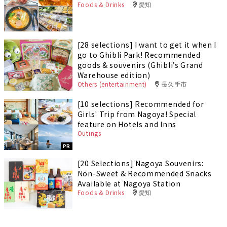
Foods & Drinks
愛知
[28 selections] I want to get it when I
go to Ghibli Park! Recommended
goods & souvenirs (Ghibli’s Grand
Warehouse edition)
Others (entertainment)
長久手市
[10 selections] Recommended for
Girls' Trip from Nagoya! Special
feature on Hotels and Inns
Outings
PR
[20 Selections] Nagoya Souvenirs:
Non-Sweet & Recommended Snacks
Available at Nagoya Station
Foods & Drinks
愛知