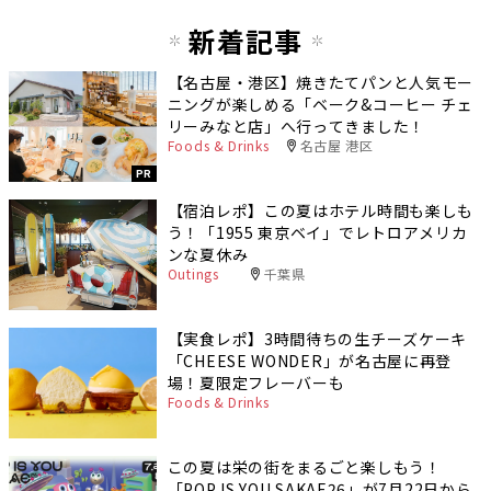
新着記事
【名古屋・港区】焼きたてパンと人気モー
ニングが楽しめる「ベーク&コーヒー チェ
リーみなと店」へ行ってきました！
Foods & Drinks
名古屋 港区
PR
【宿泊レポ】この夏はホテル時間も楽しも
う！「1955 東京ベイ」でレトロアメリカ
ンな夏休み
Outings
千葉県
【実食レポ】3時間待ちの生チーズケーキ
「CHEESE WONDER」が名古屋に再登
場！夏限定フレーバーも
Foods & Drinks
この夏は栄の街をまるごと楽しもう！
「POP IS YOU SAKAE26」が7月22日から