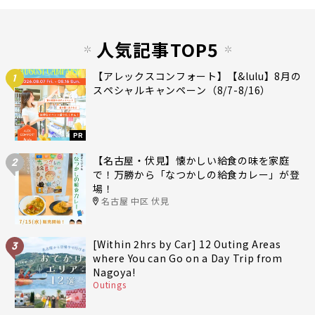
人気記事TOP5
【アレックスコンフォート】【&lulu】8月の
1
スペシャルキャンペーン（8/7-8/16）
PR
【名古屋・伏見】懐かしい給食の味を家庭
2
で！万勝から「なつかしの給食カレー」が登
場！
名古屋 中区 伏見
[Within 2hrs by Car] 12 Outing Areas
3
where You can Go on a Day Trip from
Nagoya!
Outings