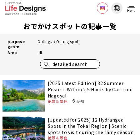
Menu
おでかけスポットの記事一覧
purpose
Outings
Outing spot
genre
Area
all
detailed search
[2025 Latest Edition] 32 Summer
Resorts Within 2.5 Hours by Car from
Nagoya!
絶景＆景色
愛知
[Updated for 2025] 12 Hydrangea
Spots in the Tokai Region | Scenic
spots to visit during the rainy season
絶景＆景色