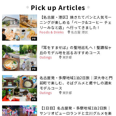
Pick up Articles
【名古屋・港区】焼きたてパンと人気モー
ニングが楽しめる「ベーク&コーヒー チェ
リーみなと店」へ行ってきました！
Foods & Drinks
名古屋 港区
PR
『耳をすませば』の聖地巡礼へ！聖蹟桜ヶ
丘のモデル地を巡るおすすめコース
Outings
東京都
PR
名古屋発・多摩地域1泊2日旅｜深大寺と門
前町で楽しむ、そばグルメと癒やしの週末
モデルコース
Outings
東京都
PR
【1日目】名古屋発・多摩地域1泊2日旅｜
サンリオピューロランドと立川グルメを楽