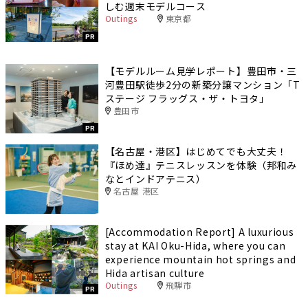
しむ週末モデルコース
Outings
東京都
PR
【モデルルーム見学レポート】豊田市・三
河豊田駅徒歩2分の新築分譲マンション「T
ステージ フラッグス・ザ・トヨタ」
豊田市
PR
【名古屋・港区】はじめてでも大丈夫！
『ほめ達』テニスレッスンを体験（邦和み
なとインドアテニス）
名古屋 港区
[Accommodation Report] A luxurious
stay at KAI Oku-Hida, where you can
experience mountain hot springs and
Hida artisan culture
Outings
飛騨市
PR