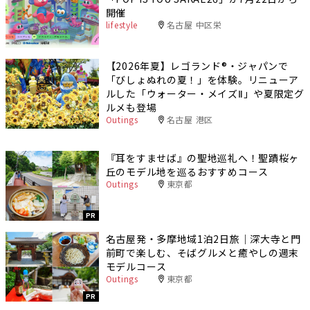
開催
lifestyle
名古屋 中区栄
【2026年夏】レゴランド®・ジャパンで
「びしょぬれの夏！」を体験。リニューア
ルした「ウォーター・メイズⅡ」や夏限定グ
ルメも登場
Outings
名古屋 港区
『耳をすませば』の聖地巡礼へ！聖蹟桜ヶ
丘のモデル地を巡るおすすめコース
Outings
東京都
PR
名古屋発・多摩地域1泊2日旅｜深大寺と門
前町で楽しむ、そばグルメと癒やしの週末
モデルコース
Outings
東京都
PR