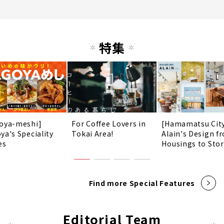
特集
oya-meshi]
For Coffee Lovers in
[Hamamatsu Cit
ya's Speciality
Tokai Area!
Alain's Design f
es
Housings to Sto
Find more Special Features
Editorial Team