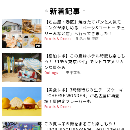
新着記事
【名古屋・港区】焼きたてパンと人気モー
ニングが楽しめる「ベーク&コーヒー チェ
リーみなと店」へ行ってきました！
Foods & Drinks
名古屋 港区
PR
【宿泊レポ】この夏はホテル時間も楽しも
う！「1955 東京ベイ」でレトロアメリカ
ンな夏休み
Outings
千葉県
【実食レポ】3時間待ちの生チーズケーキ
「CHEESE WONDER」が名古屋に再登
場！夏限定フレーバーも
Foods & Drinks
この夏は栄の街をまるごと楽しもう！
「POP IS YOU SAKAE26」が7月22日から