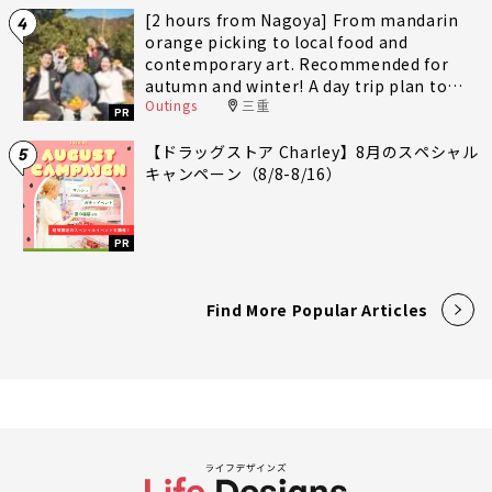
[2 hours from Nagoya] From mandarin
4
orange picking to local food and
contemporary art. Recommended for
autumn and winter! A day trip plan to
Outings
三重
fully enjoy Minami-Ise Town
PR
【ドラッグストア Charley】8月のスペシャル
5
キャンペーン（8/8-8/16）
PR
Find More Popular Articles