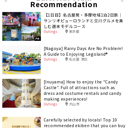
Recommendation
【1日目】名古屋発・多摩地域1泊2日旅｜
サンリオピューロランドと立川グルメを楽
しむ週末モデルコース
Outings
東京都
PR
[Nagoya] Rainy Days Are No Problem!
A Guide to Enjoying Legoland®️
Outings
名古屋 港区
[Inuyama] How to enjoy the "Candy
Castle". Full of attractions such as
dress and costume rentals and candy
making experiences!
Outings
犬山市
Carefully selected by locals! Top 10
recommended ekiben that you can buy