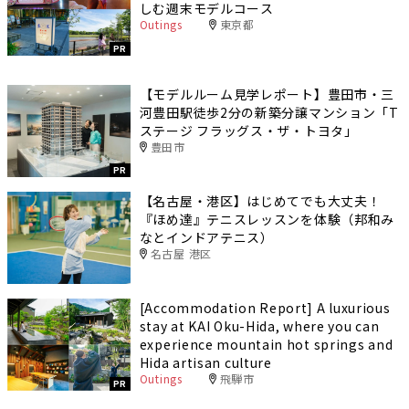
しむ週末モデルコース
Outings
東京都
PR
【モデルルーム見学レポート】豊田市・三
河豊田駅徒歩2分の新築分譲マンション「T
ステージ フラッグス・ザ・トヨタ」
豊田市
PR
【名古屋・港区】はじめてでも大丈夫！
『ほめ達』テニスレッスンを体験（邦和み
なとインドアテニス）
名古屋 港区
[Accommodation Report] A luxurious
stay at KAI Oku-Hida, where you can
experience mountain hot springs and
Hida artisan culture
Outings
飛騨市
PR