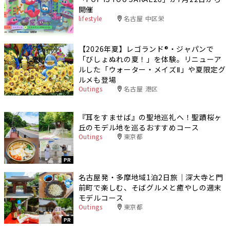
開催
lifestyle
名古屋 中区栄
【2026年夏】レゴランド®・ジャパンで
「びしょぬれの夏！」を体験。リニューア
ルした「ウォーター・メイズⅡ」や夏限定グ
ルメも登場
Outings
名古屋 港区
『耳をすませば』の聖地巡礼へ！聖蹟桜ヶ
丘のモデル地を巡るおすすめコース
Outings
東京都
PR
名古屋発・多摩地域1泊2日旅｜深大寺と門
前町で楽しむ、そばグルメと癒やしの週末
モデルコース
Outings
東京都
PR