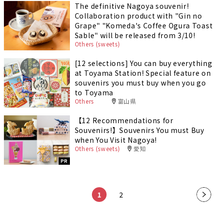
The definitive Nagoya souvenir!
Collaboration product with "Gin no
Grape" "Komeda's Coffee Ogura Toast
Sable" will be released from 3/10!
Others (sweets)
[12 selections] You can buy everything
at Toyama Station! Special feature on
souvenirs you must buy when you go
to Toyama
Others
富山県
【12 Recommendations for
Souvenirs!】Souvenirs You must Buy
when You Visit Nagoya!
Others (sweets)
愛知
PR
​ ​
​ ​
1
2
»