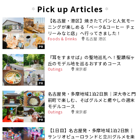
Pick up Articles
【名古屋・港区】焼きたてパンと人気モー
ニングが楽しめる「ベーク&コーヒー チェ
リーみなと店」へ行ってきました！
Foods & Drinks
名古屋 港区
PR
『耳をすませば』の聖地巡礼へ！聖蹟桜ヶ
丘のモデル地を巡るおすすめコース
Outings
東京都
PR
名古屋発・多摩地域1泊2日旅｜深大寺と門
前町で楽しむ、そばグルメと癒やしの週末
モデルコース
Outings
東京都
PR
【1日目】名古屋発・多摩地域1泊2日旅｜
サンリオピューロランドと立川グルメを楽