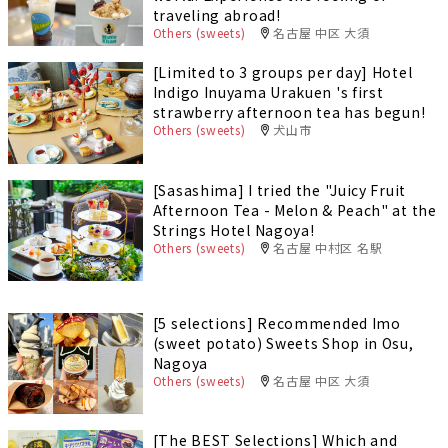
traveling abroad!
Others (sweets)
名古屋 中区 大須
[Limited to 3 groups per day] Hotel
Indigo Inuyama Urakuen 's first
strawberry afternoon tea has begun!
Others (sweets)
犬山市
[Sasashima] I tried the "Juicy Fruit
Afternoon Tea - Melon & Peach" at the
Strings Hotel Nagoya!
Others (sweets)
名古屋 中村区 名駅
[5 selections] Recommended Imo
(sweet potato) Sweets Shop in Osu,
Nagoya
Others (sweets)
名古屋 中区 大須
[The BEST Selections] Which and