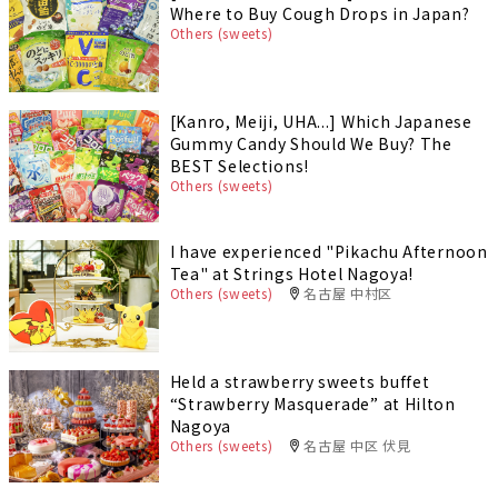
Where to Buy Cough Drops in Japan?
Others (sweets)
[Kanro, Meiji, UHA...] Which Japanese
Gummy Candy Should We Buy? The
BEST Selections!
Others (sweets)
I have experienced "Pikachu Afternoon
Tea" at Strings Hotel Nagoya!
Others (sweets)
名古屋 中村区
Held a strawberry sweets buffet
“Strawberry Masquerade” at Hilton
Nagoya
Others (sweets)
名古屋 中区 伏見