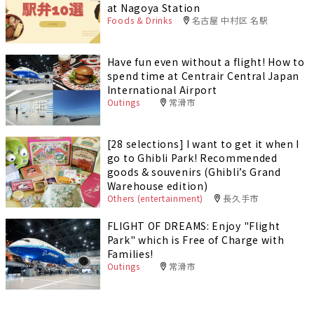
at Nagoya Station
Foods & Drinks
名古屋 中村区 名駅
Have fun even without a flight! How to
spend time at Centrair Central Japan
International Airport
Outings
常滑市
[28 selections] I want to get it when I
go to Ghibli Park! Recommended
goods & souvenirs (Ghibli’s Grand
Warehouse edition)
Others (entertainment)
長久手市
FLIGHT OF DREAMS: Enjoy "Flight
Park" which is Free of Charge with
Families!
Outings
常滑市