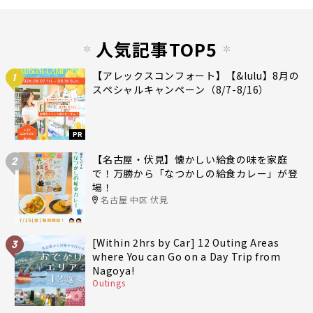
人気記事TOP5
【アレックスコンフォート】【&lulu】8月の
1
スペシャルキャンペーン（8/7-8/16）
PR
【名古屋・伏見】懐かしい給食の味を家庭
2
で！万勝から「なつかしの給食カレー」が登
場！
名古屋 中区 伏見
[Within 2hrs by Car] 12 Outing Areas
3
where You can Go on a Day Trip from
Nagoya!
Outings