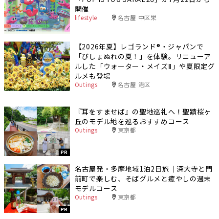
開催
lifestyle
名古屋 中区栄
【2026年夏】レゴランド®・ジャパンで
「びしょぬれの夏！」を体験。リニューア
ルした「ウォーター・メイズⅡ」や夏限定グ
ルメも登場
Outings
名古屋 港区
『耳をすませば』の聖地巡礼へ！聖蹟桜ヶ
丘のモデル地を巡るおすすめコース
Outings
東京都
PR
名古屋発・多摩地域1泊2日旅｜深大寺と門
前町で楽しむ、そばグルメと癒やしの週末
モデルコース
Outings
東京都
PR