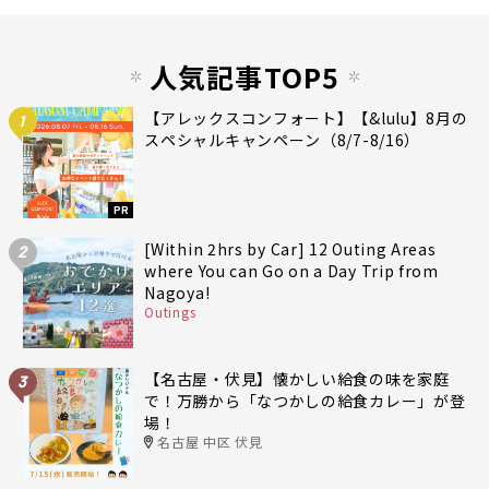
人気記事TOP5
【アレックスコンフォート】【&lulu】8月の
1
スペシャルキャンペーン（8/7-8/16）
PR
[Within 2hrs by Car] 12 Outing Areas
2
where You can Go on a Day Trip from
Nagoya!
Outings
【名古屋・伏見】懐かしい給食の味を家庭
3
で！万勝から「なつかしの給食カレー」が登
場！
名古屋 中区 伏見