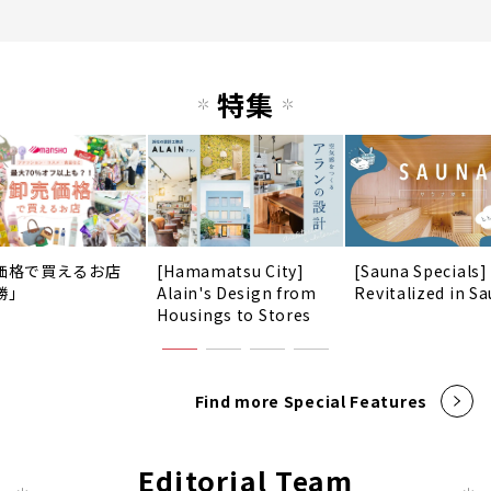
特集
価格で買えるお店
[Hamamatsu City]
[Sauna Specials]
勝」
Alain's Design from
Revitalized in Sa
Housings to Stores
Find more Special Features
Editorial Team