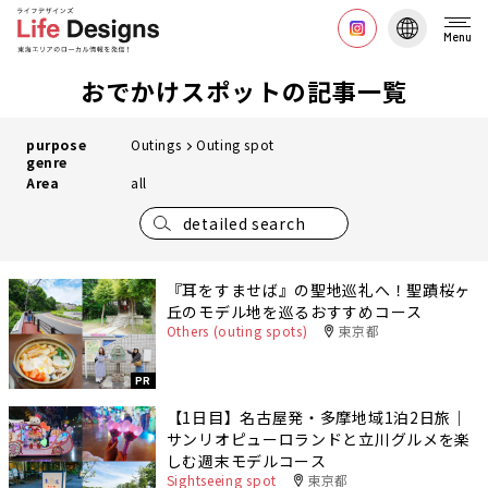
Menu
おでかけスポットの記事一覧
purpose
Outings
Outing spot
genre
Area
all
detailed search
『耳をすませば』の聖地巡礼へ！聖蹟桜ヶ
丘のモデル地を巡るおすすめコース
Others (outing spots)
東京都
PR
【1日目】名古屋発・多摩地域1泊2日旅｜
サンリオピューロランドと立川グルメを楽
しむ週末モデルコース
Sightseeing spot
東京都