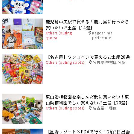
鹿児島中央駅で買える！鹿児島に行ったら
買いたいお土産【14選】
Others (outing
Kagoshima
spots)
prefecture
【名古屋】ワンコインで買えるお土産20選
Others (outing spots)
名古屋 中村区 名駅
東山動植物園を楽しんだ後に買いたい！東
山動植物園でしか買えないお土産【20選】
Others (outing spots)
名古屋 千種区
【星野リゾート×FDAで行く！2泊3日出雲