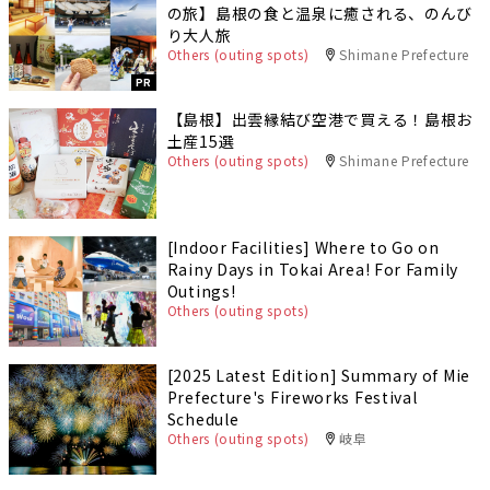
の旅】島根の食と温泉に癒される、のんび
り大人旅
Others (outing spots)
Shimane Prefecture
PR
【島根】出雲縁結び空港で買える！島根お
土産15選
Others (outing spots)
Shimane Prefecture
[Indoor Facilities] Where to Go on
Rainy Days in Tokai Area! For Family
Outings!
Others (outing spots)
[2025 Latest Edition] Summary of Mie
Prefecture's Fireworks Festival
Schedule
Others (outing spots)
岐阜