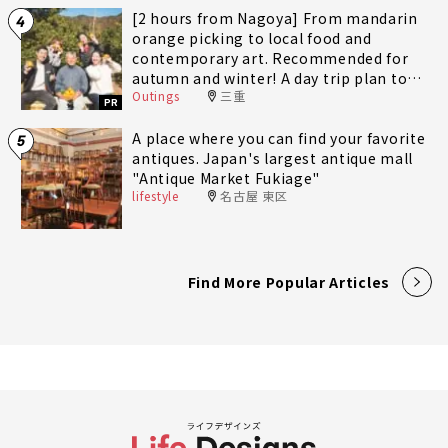
[2 hours from Nagoya] From mandarin
4
orange picking to local food and
contemporary art. Recommended for
autumn and winter! A day trip plan to
Outings
三重
fully enjoy Minami-Ise Town
PR
A place where you can find your favorite
5
antiques. Japan's largest antique mall
"Antique Market Fukiage"
lifestyle
名古屋 東区
Find More Popular Articles