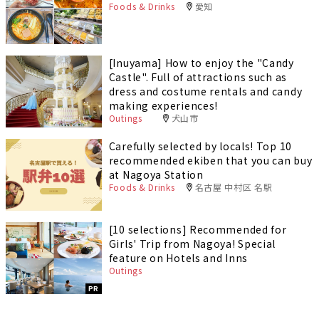
Foods & Drinks
愛知
[Inuyama] How to enjoy the "Candy
Castle". Full of attractions such as
dress and costume rentals and candy
making experiences!
Outings
犬山市
Carefully selected by locals! Top 10
recommended ekiben that you can buy
at Nagoya Station
Foods & Drinks
名古屋 中村区 名駅
[10 selections] Recommended for
Girls' Trip from Nagoya! Special
feature on Hotels and Inns
Outings
PR