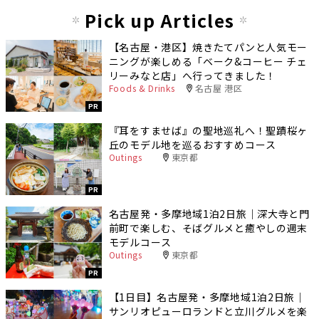
Pick up Articles
【名古屋・港区】焼きたてパンと人気モー
ニングが楽しめる「ベーク&コーヒー チェ
リーみなと店」へ行ってきました！
Foods & Drinks
名古屋 港区
PR
『耳をすませば』の聖地巡礼へ！聖蹟桜ヶ
丘のモデル地を巡るおすすめコース
Outings
東京都
PR
名古屋発・多摩地域1泊2日旅｜深大寺と門
前町で楽しむ、そばグルメと癒やしの週末
モデルコース
Outings
東京都
PR
【1日目】名古屋発・多摩地域1泊2日旅｜
サンリオピューロランドと立川グルメを楽