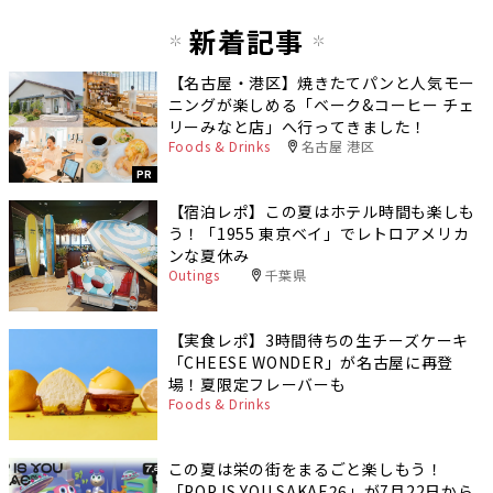
新着記事
【名古屋・港区】焼きたてパンと人気モー
ニングが楽しめる「ベーク&コーヒー チェ
リーみなと店」へ行ってきました！
Foods & Drinks
名古屋 港区
PR
【宿泊レポ】この夏はホテル時間も楽しも
う！「1955 東京ベイ」でレトロアメリカ
ンな夏休み
Outings
千葉県
【実食レポ】3時間待ちの生チーズケーキ
「CHEESE WONDER」が名古屋に再登
場！夏限定フレーバーも
Foods & Drinks
この夏は栄の街をまるごと楽しもう！
「POP IS YOU SAKAE26」が7月22日から