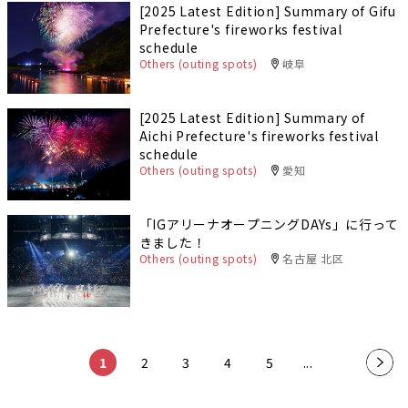
[2025 Latest Edition] Summary of Gifu
Prefecture's fireworks festival
schedule
Others (outing spots)
岐阜
[2025 Latest Edition] Summary of
Aichi Prefecture's fireworks festival
schedule
Others (outing spots)
愛知
「IGアリーナオープニングDAYs」に行って
きました！
Others (outing spots)
名古屋 北区
​ ​
​ ​
​ ​
​ ​
​ ​
1
2
3
4
5
...
»