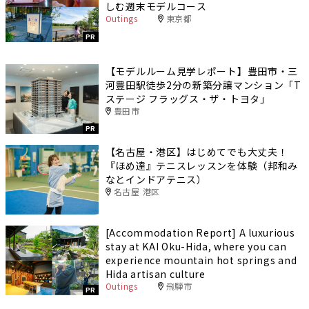
しむ週末モデルコース
Outings
東京都
PR
【モデルルーム見学レポート】豊田市・三
河豊田駅徒歩2分の新築分譲マンション「T
ステージ フラッグス・ザ・トヨタ」
豊田市
PR
【名古屋・港区】はじめてでも大丈夫！
『ほめ達』テニスレッスンを体験（邦和み
なとインドアテニス）
名古屋 港区
[Accommodation Report] A luxurious
stay at KAI Oku-Hida, where you can
experience mountain hot springs and
Hida artisan culture
Outings
飛騨市
PR