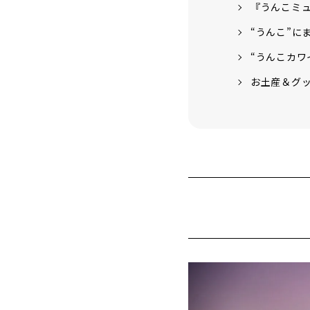
『うんこミ
“うんこ”に
“うんこカワ
お土産＆グ