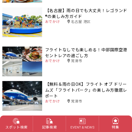
【名古屋】雨の日でも大丈夫！レゴランド
®️の楽しみ方ガイド
おでかけ
名古屋 港区
フライトなしでも楽しめる！中部国際空港
セントレアの過ごし方
おでかけ
常滑市
【無料＆雨の日OK】フライト オブ ドリー
ムズ「フライトパーク」の楽しみ方徹底レ
ポート
おでかけ
常滑市
チケットなしでも楽しめる！ジブリパーク
の無料エリアまとめ
スポット検索
記事検索
特集
EVENT & NEWS
おでかけ
長久手市