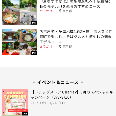
『耳をすませば』の聖地巡礼へ！聖蹟桜ヶ
丘のモデル地を巡るおすすめコース
おでかけ
東京都
PR
名古屋発・多摩地域1泊2日旅｜深大寺と門
前町で楽しむ、そばグルメと癒やしの週末
モデルコース
おでかけ
東京都
PR
イベント＆ニュース
【ドラッグストア Charley】8月のスペシャルキ
ャンペーン（8/8-8/16）
7/17（金）-7/26（日）
PR