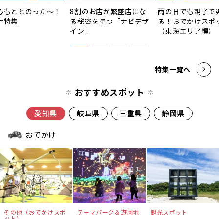
心もととのった〜！
8割のお店が繁盛店にな
雨の日でも親子で
ナ特集
る秘密を持つ「ナビデザ
る！おでかけスポ
イン」
（東海エリア編）
特集一覧へ
おすすめスポット
愛知県
岐阜県
三重県
静岡県
おでかけ
その他（おでかけスポ
テーマパーク＆遊園地
観光スポット
ット）