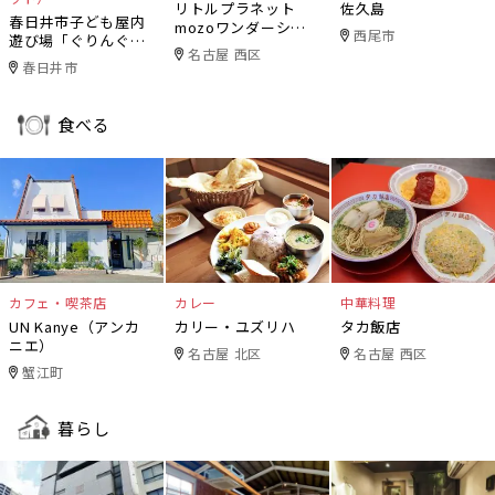
リトルプラネット
佐久島
春日井市子ども屋内
mozoワンダーシテ
西尾市
遊び場「ぐりんぐり
ィ
名古屋 西区
ん」
春日井市
食べる
カフェ・喫茶店
カレー
中華料理
UN Kanye（アンカ
カリー・ユズリハ
タカ飯店
ニエ）
名古屋 北区
名古屋 西区
蟹江町
暮らし