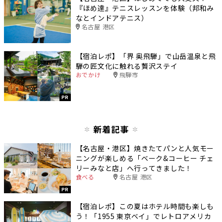
『ほめ達』テニスレッスンを体験（邦和み
なとインドアテニス）
名古屋 港区
【宿泊レポ】「界 奥飛騨」で山岳温泉と飛
騨の匠文化に触れる贅沢ステイ
おでかけ
飛騨市
PR
新着記事
【名古屋・港区】焼きたてパンと人気モー
ニングが楽しめる「ベーク&コーヒー チェ
リーみなと店」へ行ってきました！
食べる
名古屋 港区
PR
【宿泊レポ】この夏はホテル時間も楽しも
う！「1955 東京ベイ」でレトロアメリカ