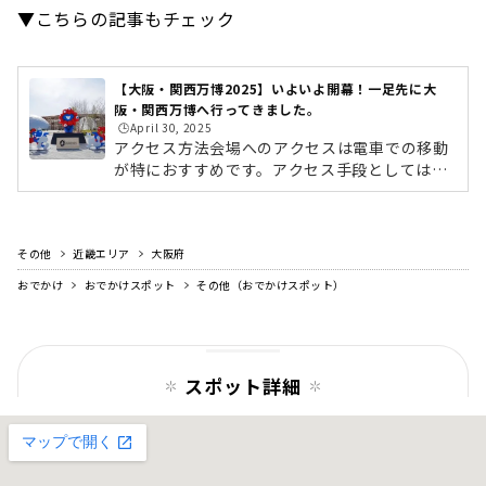
▼こちらの記事もチェック
【大阪・関西万博2025】いよいよ開幕！一足先に大
阪・関西万博へ行ってきました。
🕒️April 30, 2025
アクセス方法会場へのアクセスは電車での移動
が特におすすめです。アクセス手段としては以
下の方法があります・電車でのアクセス（最も
推奨される方法）大阪メトロ中央線「夢洲駅」
から徒歩すぐ → 万博会場の最寄り駅。2024
その他
近畿エリア
年に開業した新駅です。主要駅からのアクセス
大阪府
例：新大阪駅 → 本町駅（御堂筋線）→ 夢洲駅
おでかけ
おでかけスポット
その他（おでかけスポット）
（中央線）関西空港駅 → 南海なんば駅 → 本町
駅 → 夢洲駅・シャトル バスでのアクセスJRゆ
め咲線 桜島駅（P17）から、会場（西ゲー
ト）前への直通シャトルバスに乗車できます。
スポット詳細
※自家用車での来場について原則として一般...