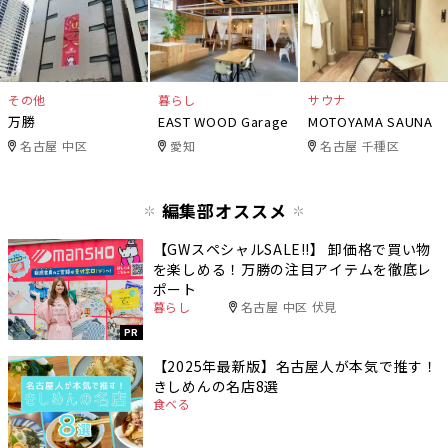
その他
暮らし
サウナ
万勝
EAST WOOD Garage
MOTOYAMA SAUNA
名古屋 中区
愛知
名古屋 千種区
編集部オススメ
【GWスペシャルSALE‼︎】 卸価格で買い物
を楽しめる！万勝の注目アイテムを徹底レ
ポート
暮らし
名古屋 中区 伏見
PR
【2025年最新版】名古屋人が本気で推す！
きしめんの名店8選
食べる