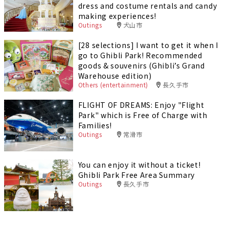
dress and costume rentals and candy
making experiences!
Outings
犬山市
[28 selections] I want to get it when I
go to Ghibli Park! Recommended
goods & souvenirs (Ghibli’s Grand
Warehouse edition)
Others (entertainment)
長久手市
FLIGHT OF DREAMS: Enjoy "Flight
Park" which is Free of Charge with
Families!
Outings
常滑市
You can enjoy it without a ticket!
Ghibli Park Free Area Summary
Outings
長久手市