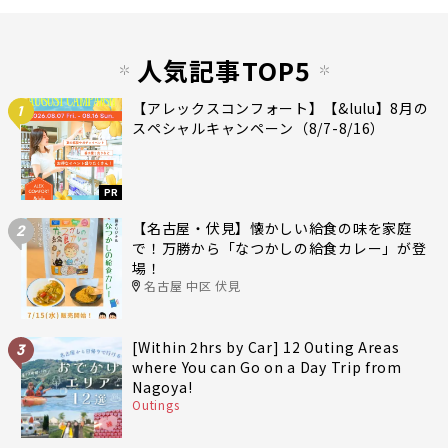
人気記事TOP5
【アレックスコンフォート】【&lulu】8月の
1
スペシャルキャンペーン（8/7-8/16）
PR
【名古屋・伏見】懐かしい給食の味を家庭
2
で！万勝から「なつかしの給食カレー」が登
場！
名古屋 中区 伏見
[Within 2hrs by Car] 12 Outing Areas
3
where You can Go on a Day Trip from
Nagoya!
Outings