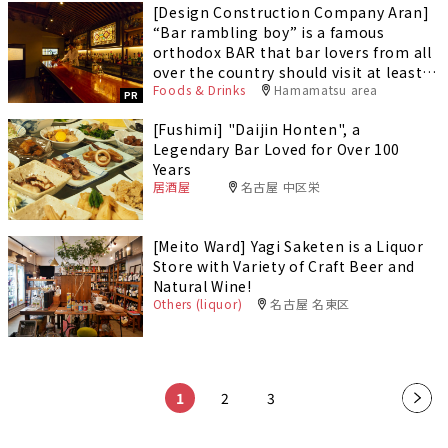
[Design Construction Company Aran]
“Bar rambling boy” is a famous
orthodox BAR that bar lovers from all
over the country should visit at least
Foods & Drinks
Hamamatsu area
once.
PR
[Fushimi] "Daijin Honten", a
Legendary Bar Loved for Over 100
Years
居酒屋
名古屋 中区栄
[Meito Ward] Yagi Saketen is a Liquor
Store with Variety of Craft Beer and
Natural Wine!
Others (liquor)
名古屋 名東区
​ ​
​ ​
​ ​
1
2
3
»