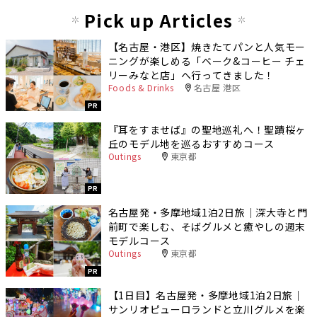
Pick up Articles
【名古屋・港区】焼きたてパンと人気モー
ニングが楽しめる「ベーク&コーヒー チェ
リーみなと店」へ行ってきました！
Foods & Drinks
名古屋 港区
PR
『耳をすませば』の聖地巡礼へ！聖蹟桜ヶ
丘のモデル地を巡るおすすめコース
Outings
東京都
PR
名古屋発・多摩地域1泊2日旅｜深大寺と門
前町で楽しむ、そばグルメと癒やしの週末
モデルコース
Outings
東京都
PR
【1日目】名古屋発・多摩地域1泊2日旅｜
サンリオピューロランドと立川グルメを楽