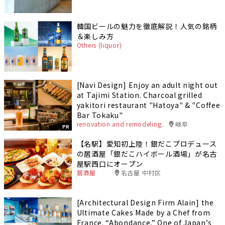
韓国ビールの魅力を徹底解説！人気の銘柄
＆楽しみ方
Others (liquor)
[Navi Design] Enjoy an adult night out
at Tajimi Station. Charcoal grilled
yakitori restaurant "Hatoya" & "Coffee
Bar Tokaku"
renovation and remodeling
岐阜
PR
【名駅】愛知初上陸！銀だこプロデュース
の居酒屋「銀だこハイボール酒場」が名古
屋駅西口にオープン
居酒屋
名古屋 中村区
[Architectural Design Firm Alain] the
Ultimate Cakes Made by a Chef from
France. “Abondance,” One of Japan’s