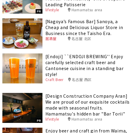
Leading Patisserie
lifestyle
Hamamatsu area
PR
[Nagoya’s Famous Bar] Sanoya, a
Cheap and Delicious Liquor Store in
Business since the Taisho Era.
居酒屋
名古屋 北区
[Endoji] ``ENDOJI BREWING'' Enjoy
carefully selected craft beer and
Cantonese cuisine in a standing bar
style!
Craft Beer
名古屋 西区
[Design Construction Company Aran]
We are proud of our exquisite cocktails
made with seasonal fruits.
Hamamatsu's hidden bar "Bar Torii"
lifestyle
Hamamatsu area
PR
Enjoy beer and craft gin from Waima,