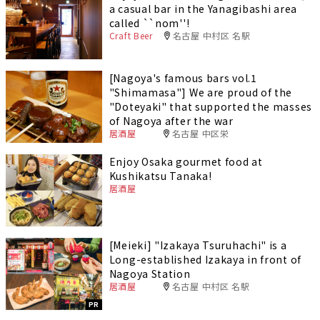
a casual bar in the Yanagibashi area
called ``nom''!
Craft Beer
名古屋 中村区 名駅
[Nagoya's famous bars vol.1
"Shimamasa"] We are proud of the
"Doteyaki" that supported the masses
of Nagoya after the war
居酒屋
名古屋 中区栄
Enjoy Osaka gourmet food at
Kushikatsu Tanaka!
居酒屋
[Meieki] "Izakaya Tsuruhachi" is a
Long-established Izakaya in front of
Nagoya Station
居酒屋
名古屋 中村区 名駅
PR