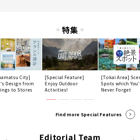
特集
amatsu City]
[Special Feature]
[Tokai Area] Sce
n's Design from
Enjoy Outdoor
Spots which You'
ings to Stores
Activities!
Never Forget
Find more Special Features
Editorial Team