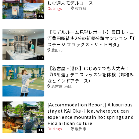
しむ週末モデルコース
Outings
東京都
PR
【モデルルーム見学レポート】豊田市・三
河豊田駅徒歩2分の新築分譲マンション「T
ステージ フラッグス・ザ・トヨタ」
豊田市
PR
【名古屋・港区】はじめてでも大丈夫！
『ほめ達』テニスレッスンを体験（邦和み
なとインドアテニス）
名古屋 港区
[Accommodation Report] A luxurious
stay at KAI Oku-Hida, where you can
experience mountain hot springs and
Hida artisan culture
Outings
飛騨市
PR