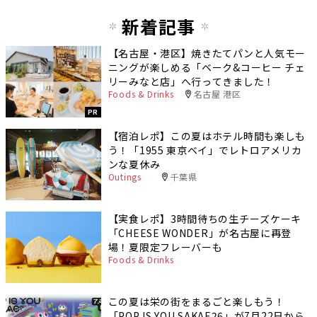
新着記事
【名古屋・港区】焼きたてパンと人気モー
ニングが楽しめる「ベーク&コーヒー チェ
リーみなと店」へ行ってきました！
Foods & Drinks
名古屋 港区
PR
【宿泊レポ】この夏はホテル時間も楽しも
う！「1955 東京ベイ」でレトロアメリカ
ンな夏休み
Outings
千葉県
【実食レポ】3時間待ちの生チーズケーキ
「CHEESE WONDER」が名古屋に再登
場！夏限定フレーバーも
Foods & Drinks
この夏は栄の街をまるごと楽しもう！
「POP IS YOU SAKAE26」が7月22日から