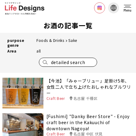
Menu
お酒の記事一覧
purpose
Foods & Drinks
Sake
genre
Area
all
detailed search
【今池】「みゃーブリュー」足掛け5年、
女性二人で立ち上げたおしゃれなブルワリ
ー
Craft Beer
名古屋 千種区
[Fushimi] "Danky Beer Store" - Enjoy
craft beer in the Kakuuchi of
downtown Nagoya!
Craft Beer
名古屋 中区 伏見