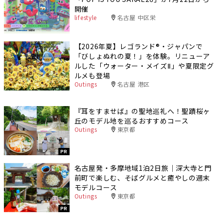
開催
lifestyle
名古屋 中区栄
【2026年夏】レゴランド®・ジャパンで
「びしょぬれの夏！」を体験。リニューア
ルした「ウォーター・メイズⅡ」や夏限定グ
ルメも登場
Outings
名古屋 港区
『耳をすませば』の聖地巡礼へ！聖蹟桜ヶ
丘のモデル地を巡るおすすめコース
Outings
東京都
PR
名古屋発・多摩地域1泊2日旅｜深大寺と門
前町で楽しむ、そばグルメと癒やしの週末
モデルコース
Outings
東京都
PR