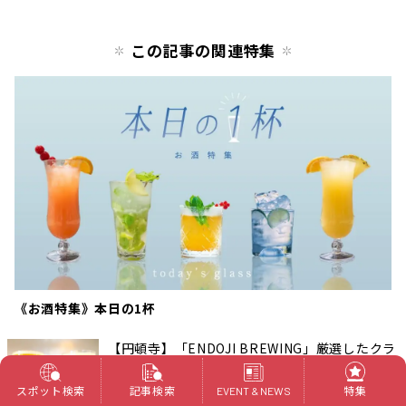
この記事の関連特集
《お酒特集》本日の1杯
【円頓寺】「ENDOJI BREWING」厳選したクラ
フトビール＆広東料理を立ち飲みスタイルで！
食べる
名古屋 西区
スポット検索
記事検索
特集
EVENT & NEWS