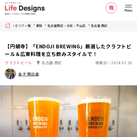
Menu
Home
エリア一覧
愛知
名古屋西区・北区・守山区
名古屋 西区
【円頓寺】「ENDOJI BREWING」厳選したクラフトビ
ール＆広東料理を立ち飲みスタイルで！
クラフトビール
名古屋 西区
掲載日：2024.03.28
金子 明日香