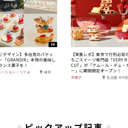
PR
ビデザイン】多治見のパティ
【実食レポ】東京で⾏列必⾄
ー「GRANDIR」本物の美味し
ちごスイーツ専⾨店「VERY R
ランス菓子を！
CUT」が「アムール・デュ・
ー」に期間限定オープン！
ベーション・リフォ
岐阜
洋菓子
名古屋 中村
ピックアップ記事