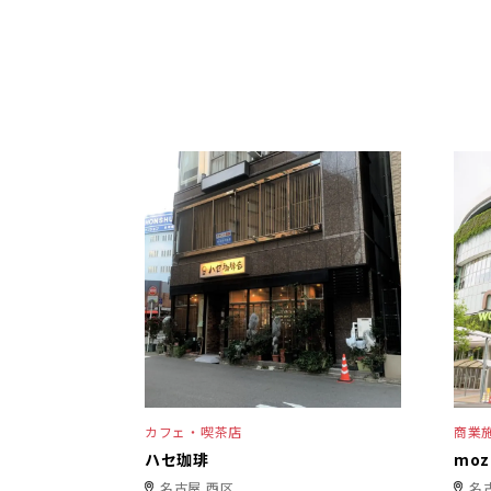
カフェ・喫茶店
商業
ハセ珈琲
mo
名古屋 西区
名