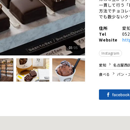
一貫して行う「B
方法でチョコレ
でも数少ないク
住所
愛知
Tel
052
Website
htt
01
05
Instagram
愛知
名古屋西
食べる
パン・