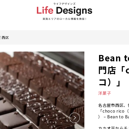
 西区
Bean
門店「c
コ）」
洋菓子
名古屋市西区、
「choco ric
） – Bean to B
カカオ豆からチ