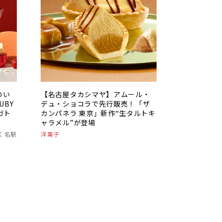
のい
【名古屋タカシマヤ】アムール・
UBY
デュ・ショコラで先行販売！「ザ
ガト
カンパネラ 東京」新作“生タルトキ
ャラメル”が登場
区 名駅
洋菓子