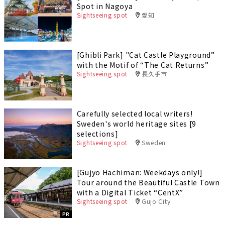
Spot in Nagoya
Sightseeing spot
愛知
[Ghibli Park] "Cat Castle Playground”
with the Motif of “The Cat Returns”
Sightseeing spot
長久手市
Carefully selected local writers!
Sweden's world heritage sites [9
selections]
Sightseeing spot
Sweden
[Gujyo Hachiman: Weekdays only!]
Tour around the Beautiful Castle Town
with a Digital Ticket “CentX”
Sightseeing spot
Gujo City
PR