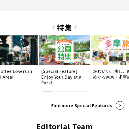
特集
Coffee Lovers in
[Special Feature]
かわいい、癒し、
i Area!
Enjoy Your Day at a
めぐる東京・多摩
Park!
Find more Special Features
Editorial Team