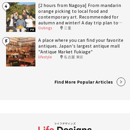
[2 hours from Nagoya] From mandarin
4
orange picking to local food and
contemporary art. Recommended for
autumn and winter! A day trip plan to
Outings
三重
fully enjoy Minami-Ise Town
PR
A place where you can find your favorite
5
antiques. Japan's largest antique mall
"Antique Market Fukiage"
lifestyle
名古屋 東区
Find More Popular Articles