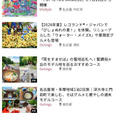
開催
lifestyle
名古屋 中区栄
【2026年夏】レゴランド®・ジャパンで
「びしょぬれの夏！」を体験。リニューア
ルした「ウォーター・メイズⅡ」や夏限定グ
ルメも登場
Outings
名古屋 港区
『耳をすませば』の聖地巡礼へ！聖蹟桜ヶ
丘のモデル地を巡るおすすめコース
Outings
東京都
PR
名古屋発・多摩地域1泊2日旅｜深大寺と門
前町で楽しむ、そばグルメと癒やしの週末
モデルコース
Outings
東京都
PR