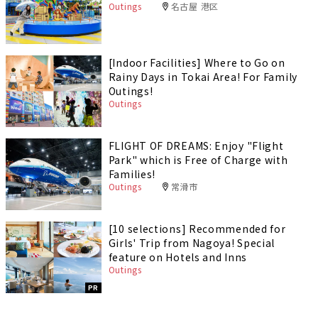
Outings
名古屋 港区
[Indoor Facilities] Where to Go on
Rainy Days in Tokai Area! For Family
Outings!
Outings
FLIGHT OF DREAMS: Enjoy "Flight
Park" which is Free of Charge with
Families!
Outings
常滑市
[10 selections] Recommended for
Girls' Trip from Nagoya! Special
feature on Hotels and Inns
Outings
PR