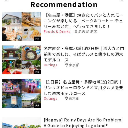
Recommendation
【名古屋・港区】焼きたてパンと人気モー
ニングが楽しめる「ベーク&コーヒー チェ
リーみなと店」へ行ってきました！
Foods & Drinks
名古屋 港区
PR
名古屋発・多摩地域1泊2日旅｜深大寺と門
前町で楽しむ、そばグルメと癒やしの週末
モデルコース
Outings
東京都
PR
【1日目】名古屋発・多摩地域1泊2日旅｜
サンリオピューロランドと立川グルメを楽
しむ週末モデルコース
Outings
東京都
PR
[Nagoya] Rainy Days Are No Problem!
A Guide to Enjoying Legoland®️