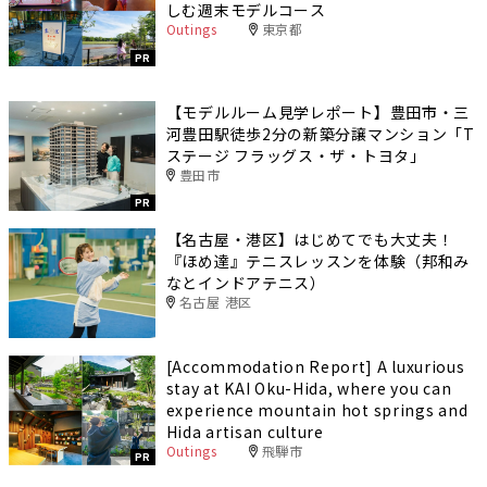
しむ週末モデルコース
Outings
東京都
PR
【モデルルーム見学レポート】豊田市・三
河豊田駅徒歩2分の新築分譲マンション「T
ステージ フラッグス・ザ・トヨタ」
豊田市
PR
【名古屋・港区】はじめてでも大丈夫！
『ほめ達』テニスレッスンを体験（邦和み
なとインドアテニス）
名古屋 港区
[Accommodation Report] A luxurious
stay at KAI Oku-Hida, where you can
experience mountain hot springs and
Hida artisan culture
Outings
飛騨市
PR