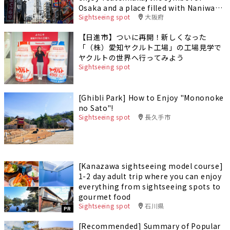
Osaka and a place filled with Naniwa
Sightseeing spot
大阪府
culture
【日進市】ついに再開！新しくなった
「（株）愛知ヤクルト工場」の工場見学で
ヤクルトの世界へ行ってみよう
Sightseeing spot
[Ghibli Park] How to Enjoy "Mononoke
no Sato"!
Sightseeing spot
長久手市
[Kanazawa sightseeing model course]
1-2 day adult trip where you can enjoy
everything from sightseeing spots to
gourmet food
Sightseeing spot
石川県
PR
[Recommended] Summary of Popular