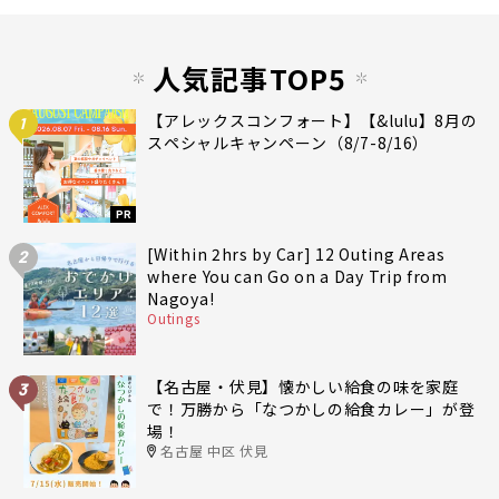
人気記事TOP5
【アレックスコンフォート】【&lulu】8月の
1
スペシャルキャンペーン（8/7-8/16）
PR
[Within 2hrs by Car] 12 Outing Areas
2
where You can Go on a Day Trip from
Nagoya!
Outings
【名古屋・伏見】懐かしい給食の味を家庭
3
で！万勝から「なつかしの給食カレー」が登
場！
名古屋 中区 伏見