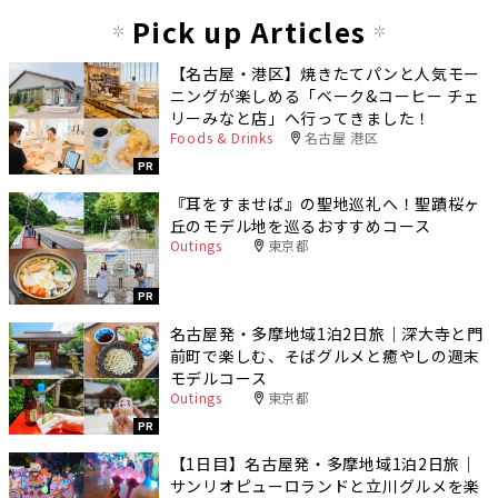
Pick up Articles
【名古屋・港区】焼きたてパンと人気モー
ニングが楽しめる「ベーク&コーヒー チェ
リーみなと店」へ行ってきました！
Foods & Drinks
名古屋 港区
PR
『耳をすませば』の聖地巡礼へ！聖蹟桜ヶ
丘のモデル地を巡るおすすめコース
Outings
東京都
PR
名古屋発・多摩地域1泊2日旅｜深大寺と門
前町で楽しむ、そばグルメと癒やしの週末
モデルコース
Outings
東京都
PR
【1日目】名古屋発・多摩地域1泊2日旅｜
サンリオピューロランドと立川グルメを楽