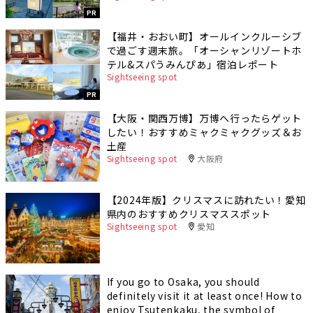
PR
【福井・おおい町】オールインクルーシブ
で過ごす週末旅。「オーシャンリゾートホ
テル&スパうみんぴあ」宿泊レポート
Sightseeing spot
PR
【大阪・関西万博】万博へ行ったらゲット
したい！おすすめミャクミャクグッズ＆お
土産
Sightseeing spot
大阪府
【2024年版】クリスマスに訪れたい！愛知
県内のおすすめクリスマススポット
Sightseeing spot
愛知
If you go to Osaka, you should
definitely visit it at least once! How to
enjoy Tsutenkaku, the symbol of