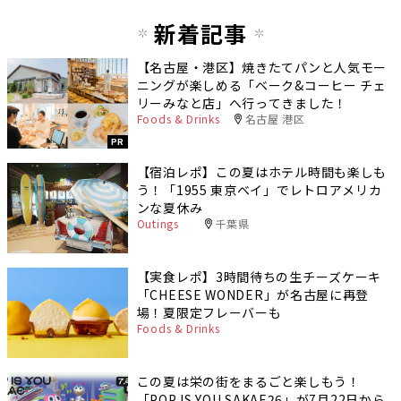
新着記事
【名古屋・港区】焼きたてパンと人気モー
ニングが楽しめる「ベーク&コーヒー チェ
リーみなと店」へ行ってきました！
Foods & Drinks
名古屋 港区
PR
【宿泊レポ】この夏はホテル時間も楽しも
う！「1955 東京ベイ」でレトロアメリカ
ンな夏休み
Outings
千葉県
【実食レポ】3時間待ちの生チーズケーキ
「CHEESE WONDER」が名古屋に再登
場！夏限定フレーバーも
Foods & Drinks
この夏は栄の街をまるごと楽しもう！
「POP IS YOU SAKAE26」が7月22日から