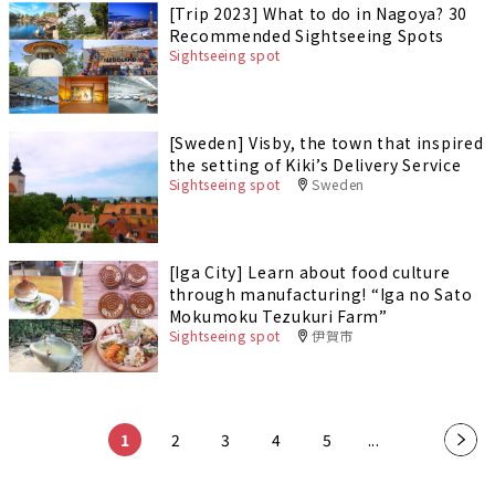
[Trip 2023] What to do in Nagoya? 30
Recommended Sightseeing Spots
Sightseeing spot
[Sweden] Visby, the town that inspired
the setting of Kiki’s Delivery Service
Sightseeing spot
Sweden
[Iga City] Learn about food culture
through manufacturing! “Iga no Sato
Mokumoku Tezukuri Farm”
Sightseeing spot
伊賀市
​ ​
​ ​
​ ​
​ ​
​ ​
1
2
3
4
5
...
»