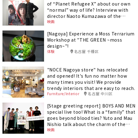
of “Planet Refugee X” about our own
“normal” way of life? Interview with
director Naoto Kumazawa of the
映画
movie “Neighbor X -Suspicious
Girlfriend-”
[Nagoya] Experience a Moss Terrarium
Workshop at "THE GREEN ~moss
design~"!
体験
名古屋 千種区
"NOCE Nagoya store" has relocated
and opened! It's fun no matter how
many times you visit! We provide
trendy interiors that are easy to reach.
Furniture/Interior
名古屋 中川区
[Stage greeting report] BOYS AND MEN
special live too! What is a “family” that
goes beyond blood ties? Yuto and Mau
Nishio talk about the charm of the
映画
movie “SOMEDAYS”