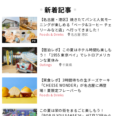
新着記事
【名古屋・港区】焼きたてパンと人気モー
ニングが楽しめる「ベーク&コーヒー チェ
リーみなと店」へ行ってきました！
Foods & Drinks
名古屋 港区
PR
【宿泊レポ】この夏はホテル時間も楽しも
う！「1955 東京ベイ」でレトロアメリカ
ンな夏休み
Outings
千葉県
【実食レポ】3時間待ちの生チーズケーキ
「CHEESE WONDER」が名古屋に再登
場！夏限定フレーバーも
Foods & Drinks
この夏は栄の街をまるごと楽しもう！
「POP IS YOU SAKAE26」が7月22日から