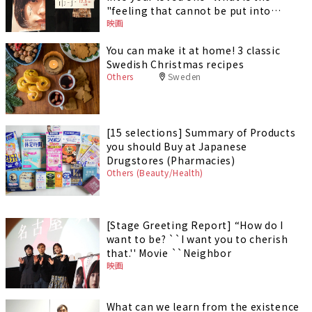
"feeling that cannot be put into
映画
words" that Hana Sugisaki, the star of
the movie "Ichiko", experienced?
You can make it at home! 3 classic
Swedish Christmas recipes
Others
Sweden
[15 selections] Summary of Products
you should Buy at Japanese
Drugstores (Pharmacies)
Others (Beauty/Health)
[Stage Greeting Report] “How do I
want to be? ``I want you to cherish
that.'' Movie ``Neighbor
映画
What can we learn from the existence