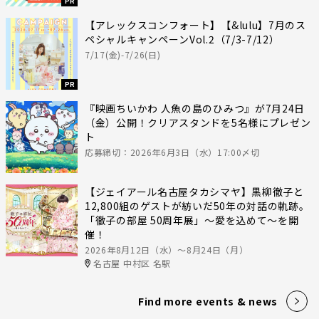
PR
【アレックスコンフォート】【&lulu】7月のス
ペシャルキャンペーンVol.2（7/3-7/12）
7/17(金)-7/26(日)
PR
『映画ちいかわ 人魚の島のひみつ』が7月24日
（金）公開！クリアスタンドを5名様にプレゼン
ト
応募締切：2026年6月3日（水）17:00〆切
【ジェイアール名古屋タカシマヤ】黒柳徹子と
12,800組のゲストが紡いだ50年の対話の軌跡。
「徹子の部屋 50周年展」～愛を込めて～を開
催！
2026年8月12日（水）〜8月24日（月）
名古屋 中村区 名駅
Find more events & news