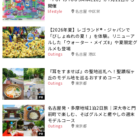
開催
lifestyle
名古屋 中区栄
【2026年夏】レゴランド®・ジャパンで
「びしょぬれの夏！」を体験。リニューア
ルした「ウォーター・メイズⅡ」や夏限定グ
ルメも登場
Outings
名古屋 港区
『耳をすませば』の聖地巡礼へ！聖蹟桜ヶ
丘のモデル地を巡るおすすめコース
Outings
東京都
PR
名古屋発・多摩地域1泊2日旅｜深大寺と門
前町で楽しむ、そばグルメと癒やしの週末
モデルコース
Outings
東京都
PR