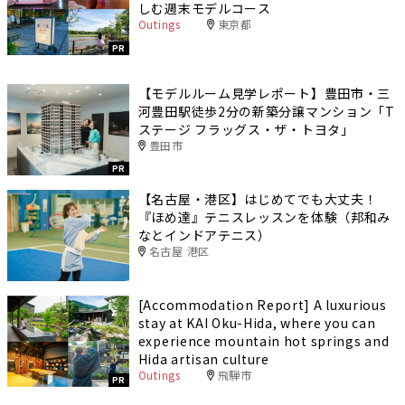
しむ週末モデルコース
Outings
東京都
PR
【モデルルーム見学レポート】豊田市・三
河豊田駅徒歩2分の新築分譲マンション「T
ステージ フラッグス・ザ・トヨタ」
豊田市
PR
【名古屋・港区】はじめてでも大丈夫！
『ほめ達』テニスレッスンを体験（邦和み
なとインドアテニス）
名古屋 港区
[Accommodation Report] A luxurious
stay at KAI Oku-Hida, where you can
experience mountain hot springs and
Hida artisan culture
Outings
飛騨市
PR