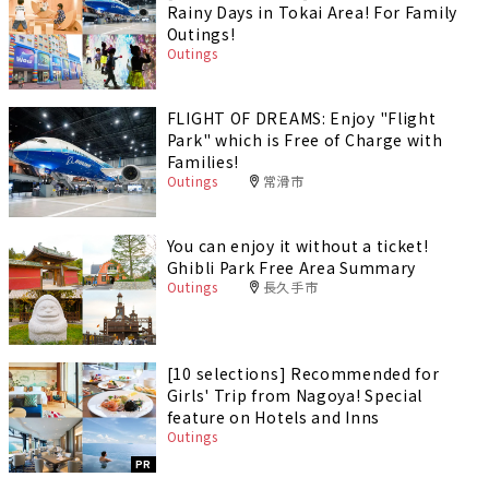
Rainy Days in Tokai Area! For Family
Outings!
Outings
FLIGHT OF DREAMS: Enjoy "Flight
Park" which is Free of Charge with
Families!
Outings
常滑市
You can enjoy it without a ticket!
Ghibli Park Free Area Summary
Outings
長久手市
[10 selections] Recommended for
Girls' Trip from Nagoya! Special
feature on Hotels and Inns
Outings
PR