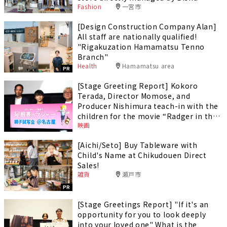
Fashion
一宮市
production area.
[Design Construction Company Alan]
All staff are nationally qualified!
"Rigakuzation Hamamatsu Tenno
Branch"
Health
Hamamatsu area
PR
[Stage Greeting Report] Kokoro
Terada, Director Momose, and
Producer Nishimura teach-in with the
children for the movie “Radger in the
映画
Attic”!
[Aichi/Seto] Buy Tableware with
Child's Name at Chikudouen Direct
Sales!
雑貨
瀬戸市
PR
[Stage Greetings Report] "If it's an
opportunity for you to look deeply
into your loved one" What is the