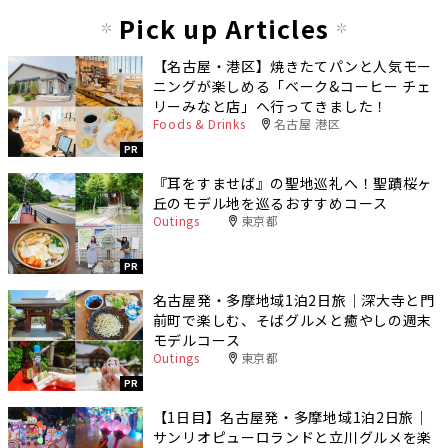
Pick up Articles
【名古屋・港区】焼きたてパンと人気モー
ニングが楽しめる「ベーク&コーヒー チェ
リーみなと店」へ行ってきました！
Foods & Drinks
名古屋 港区
PR
『耳をすませば』の聖地巡礼へ！聖蹟桜ヶ
丘のモデル地を巡るおすすめコース
Outings
東京都
PR
名古屋発・多摩地域1泊2日旅｜深大寺と門
前町で楽しむ、そばグルメと癒やしの週末
モデルコース
Outings
東京都
PR
【1日目】名古屋発・多摩地域1泊2日旅｜
サンリオピューロランドと立川グルメを楽