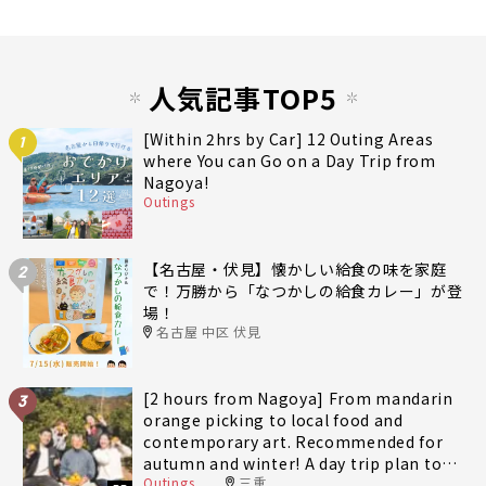
人気記事TOP5
[Within 2hrs by Car] 12 Outing Areas
1
where You can Go on a Day Trip from
Nagoya!
Outings
【名古屋・伏見】懐かしい給食の味を家庭
2
で！万勝から「なつかしの給食カレー」が登
場！
名古屋 中区 伏見
[2 hours from Nagoya] From mandarin
3
orange picking to local food and
contemporary art. Recommended for
autumn and winter! A day trip plan to
Outings
三重
fully enjoy Minami-Ise Town