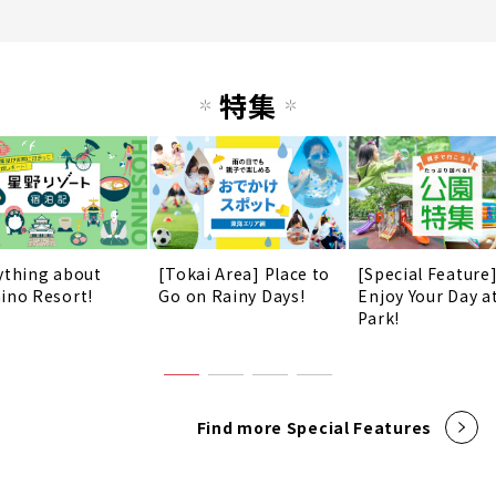
特集
ything about
[Tokai Area] Place to
[Special Feature
ino Resort!
Go on Rainy Days!
Enjoy Your Day a
Park!
Find more Special Features