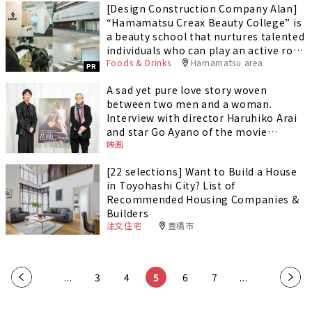
[Design Construction Company Alan]
“Hamamatsu Creax Beauty College” is
a beauty school that nurtures talented
individuals who can play an active role
Foods & Drinks
Hamamatsu area
as soon as they graduate.
PR
A sad yet pure love story woven
between two men and a woman.
Interview with director Haruhiko Arai
and star Go Ayano of the movie
映画
“Hanafushi”!
[22 selections] Want to Build a House
in Toyohashi City? List of
Recommended Housing Companies &
Builders
注文住宅
豊橋市
«
...
3
4
5
6
7
...
»