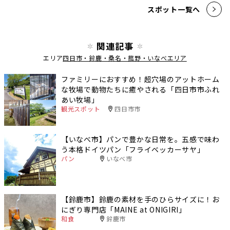
スポット一覧へ
関連記事
エリア
四日市・鈴鹿・桑名・菰野・いなべエリア
ファミリーにおすすめ！超穴場のアットホーム
な牧場で動物たちに癒やされる「四日市市ふれ
あい牧場」
観光スポット
四日市市
【いなべ市】パンで豊かな日常を。五感で味わ
う本格ドイツパン「フライベッカーサヤ」
パン
いなべ市
【鈴鹿市】鈴鹿の素材を手のひらサイズに！お
にぎり専門店「MAINE at ONIGIRI」
和食
鈴鹿市