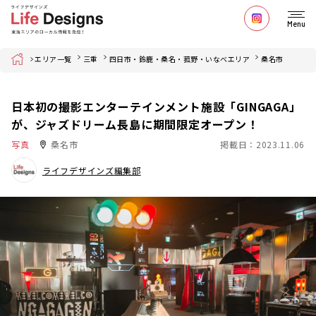
Menu
Home
エリア一覧
三重
四日市・鈴鹿・桑名・菰野・いなべエリア
桑名市
日本初の撮影エンターテインメント施設「GINGAGA」
が、ジャズドリーム長島に期間限定オープン！
写真
桑名市
掲載日：2023.11.06
ライフデザインズ編集部