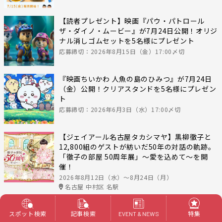
【読者プレゼント】映画『パウ・パトロール
ザ・ダイノ・ムービー』が7月24日公開！オリジ
ナル消しゴムセットを5名様にプレゼント
応募締切：2026年8月15日（金）17:00〆切
『映画ちいかわ 人魚の島のひみつ』が7月24日
（金）公開！クリアスタンドを5名様にプレゼン
ト
応募締切：2026年6月3日（水）17:00〆切
【ジェイアール名古屋タカシマヤ】黒柳徹子と
12,800組のゲストが紡いだ50年の対話の軌跡。
「徹子の部屋 50周年展」～愛を込めて～を開
催！
2026年8月12日（水）〜8月24日（月）
名古屋 中村区 名駅
イベント＆ニュース一覧へ
スポット検索
記事検索
特集
EVENT & NEWS