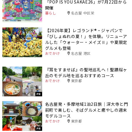
「POP IS YOU SAKAE26」が7月22日から
開催
暮らし
名古屋 中区栄
【2026年夏】レゴランド®・ジャパンで
「びしょぬれの夏！」を体験。リニューア
ルした「ウォーター・メイズⅡ」や夏限定
グルメも登場
おでかけ
名古屋 港区
『耳をすませば』の聖地巡礼へ！聖蹟桜ヶ
丘のモデル地を巡るおすすめコース
おでかけ
東京都
PR
名古屋発・多摩地域1泊2日旅｜深大寺と門
前町で楽しむ、そばグルメと癒やしの週末
モデルコース
おでかけ
東京都
PR