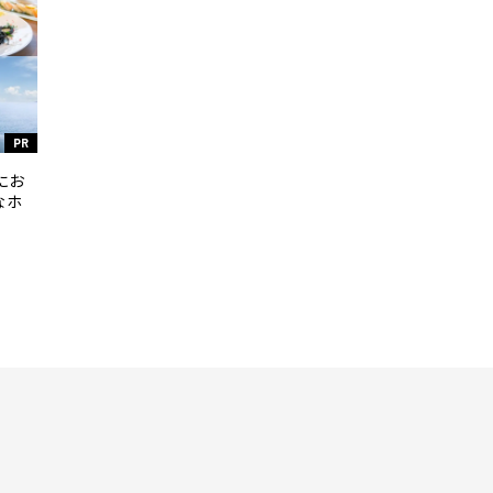
PR
にお
なホ