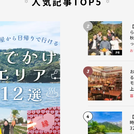
人気記事TOP5
2
お
PR
3
暮
4
【
3