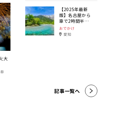
【2025年最新
版】名古屋から
車で2時間半以
内で行ける避暑
おでかけ
地特集！32選
愛知
火大
岐阜
記事一覧へ