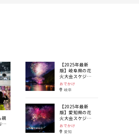
【2025年最新
版】岐阜県の花
火大会スケジュ
ールまとめ
おでかけ
岐阜
【2025年最新
版】愛知県の花
も親
火大会スケジュ
おで
ールまとめ
おでかけ
愛知