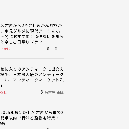
【名古屋から2時間】みかん狩りか
ら、地元グルメに現代アートまで。
秋〜冬におすすめ！南伊勢町をまる
っと楽しむ日帰りプラン
でかけ
三重
お気に入りのアンティークに出会え
る場所。日本最大級のアンティーク
モール「アンティークマーケット吹
上」
らし
名古屋 東区
2025年最新版】名古屋から車で2
時間半以内で行ける避暑地特集！
2選