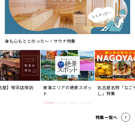
身も心もととのった〜！サウナ特集
古屋】喫茶店探訪
東海エリアの絶景スポッ
名古屋名物「なご
ト
し」特集
特集一覧へ