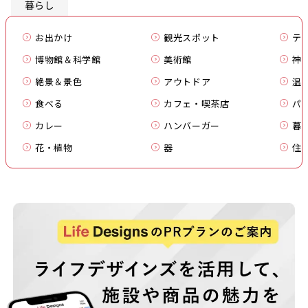
暮らし
お出かけ
観光スポット
テ
博物館＆科学館
美術館
神
絶景＆景色
アウトドア
温
食べる
カフェ・喫茶店
パ
カレー
ハンバーガー
暮
花・植物
器
住