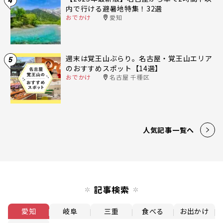
内で行ける避暑地特集！32選
おでかけ
愛知
週末は覚王山ぶらり。名古屋・覚王山エリア
5
のおすすめスポット【14選】
おでかけ
名古屋 千種区
人気記事一覧へ
記事検索
愛知
岐阜
三重
食べる
お出かけ