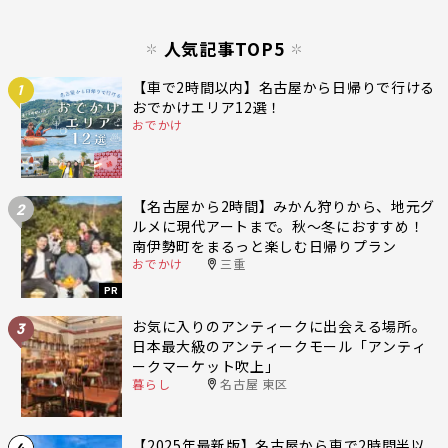
人気記事TOP5
【車で2時間以内】名古屋から日帰りで行ける
1
おでかけエリア12選！
おでかけ
【名古屋から2時間】みかん狩りから、地元グ
2
ルメに現代アートまで。秋〜冬におすすめ！
南伊勢町をまるっと楽しむ日帰りプラン
おでかけ
三重
PR
お気に入りのアンティークに出会える場所。
3
日本最大級のアンティークモール「アンティ
ークマーケット吹上」
暮らし
名古屋 東区
【2025年最新版】名古屋から車で2時間半以
4