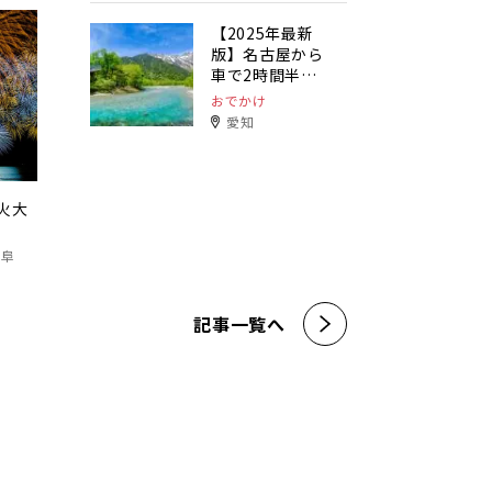
【2025年最新
版】名古屋から
車で2時間半以
内で行ける避暑
おでかけ
地特集！32選
愛知
火大
岐阜
記事一覧へ