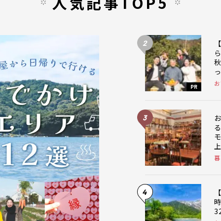
人気記事TOP5
2
お
PR
3
暮
4
【
3