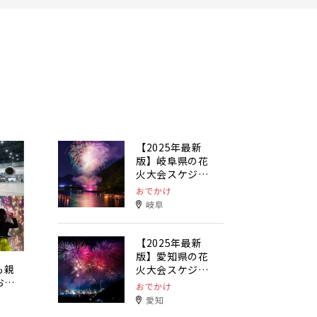
【2025年最新
版】岐阜県の花
火大会スケジュ
ールまとめ
おでかけ
岐阜
【2025年最新
版】愛知県の花
も親
火大会スケジュ
おで
ールまとめ
おでかけ
愛知