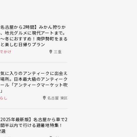
【名古屋から2時間】みかん狩りか
ら、地元グルメに現代アートまで。
秋〜冬におすすめ！南伊勢町をまる
っと楽しむ日帰りプラン
でかけ
三重
お気に入りのアンティークに出会え
る場所。日本最大級のアンティーク
モール「アンティークマーケット吹
上」
らし
名古屋 東区
2025年最新版】名古屋から車で2
時間半以内で行ける避暑地特集！
2選