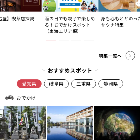
古屋】喫茶店探訪
雨の日でも親子で楽しめ
身も心もととのっ
る！おでかけスポット
サウナ特集
（東海エリア編）
特集一覧へ
おすすめスポット
愛知県
岐阜県
三重県
静岡県
おでかけ