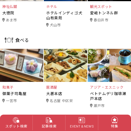
神社仏閣
ホテル
観光スポット
大徳院
ホテルインディゴ犬
愛岐トンネル群
山有楽苑
あま市
春日井市
犬山市
食べる
和菓子
居酒屋
アジア・エスニック
御菓子司亀屋
大甚本店
ベトナムデリ珈琲瀬
戸本店
一宮市
名古屋 中区栄
瀬戸市
暮らし
スポット検索
記事検索
特集
EVENT & NEWS