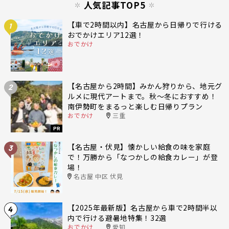
人気記事TOP5
【車で2時間以内】名古屋から日帰りで行ける
1
おでかけエリア12選！
おでかけ
【名古屋から2時間】みかん狩りから、地元グ
2
ルメに現代アートまで。秋〜冬におすすめ！
南伊勢町をまるっと楽しむ日帰りプラン
おでかけ
三重
PR
【名古屋・伏見】懐かしい給食の味を家庭
3
で！万勝から「なつかしの給食カレー」が登
場！
名古屋 中区 伏見
【2025年最新版】名古屋から車で2時間半以
4
内で行ける避暑地特集！32選
おでかけ
愛知