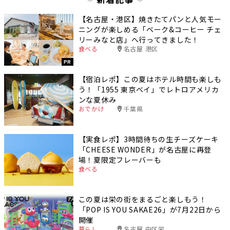
【名古屋・港区】焼きたてパンと人気モー
ニングが楽しめる「ベーク&コーヒー チェ
リーみなと店」へ行ってきました！
食べる
名古屋 港区
PR
【宿泊レポ】この夏はホテル時間も楽しも
う！「1955 東京ベイ」でレトロアメリカ
ンな夏休み
おでかけ
千葉県
【実食レポ】3時間待ちの生チーズケーキ
「CHEESE WONDER」が名古屋に再登
場！夏限定フレーバーも
食べる
この夏は栄の街をまるごと楽しもう！
「POP IS YOU SAKAE26」が7月22日から
開催
暮らし
名古屋 中区栄