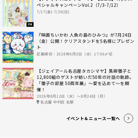
ペシャルキャンペーンVol.2（7/3-7/12）
7/17(金)-7/26(日)
PR
『映画ちいかわ 人魚の島のひみつ』が7月24日
（金）公開！クリアスタンドを5名様にプレゼン
ト
応募締切：2026年6月3日（水）17:00〆切
【ジェイアール名古屋タカシマヤ】黒柳徹子と
12,800組のゲストが紡いだ50年の対話の軌跡。
「徹子の部屋 50周年展」～愛を込めて～を開
催！
2026年8月12日（水）〜8月24日（月）
名古屋 中村区 名駅
イベント＆ニュース一覧へ