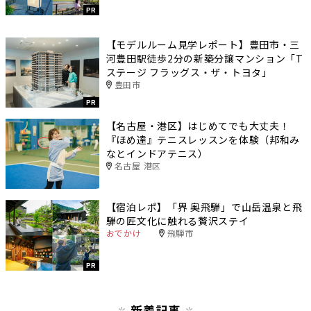
PR
【モデルルーム見学レポート】豊田市・三
河豊田駅徒歩2分の新築分譲マンション「T
ステージ フラッグス・ザ・トヨタ」
豊田市
PR
【名古屋・港区】はじめてでも大丈夫！
『ほめ達』テニスレッスンを体験（邦和み
なとインドアテニス）
名古屋 港区
【宿泊レポ】「界 奥飛騨」で山岳温泉と飛
騨の匠文化に触れる贅沢ステイ
おでかけ
飛騨市
PR
新着記事