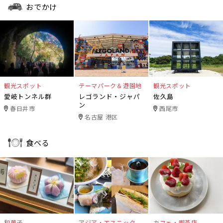
おでかけ
観光スポット
テーマパーク＆遊園地
観光スポット
愛岐トンネル群
レゴランド・ジャパ
佐久島
ン
春日井市
西尾市
名古屋 港区
食べる
和菓子
アジア・エスニック
カフェ・喫茶店