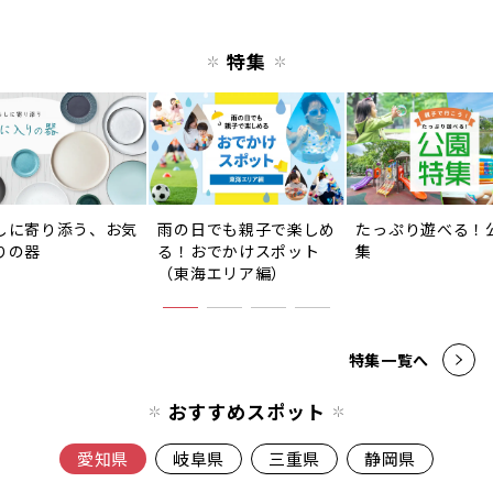
特集
しに寄り添う、お気
雨の日でも親子で楽しめ
たっぷり遊べる！
りの器
る！おでかけスポット
集
（東海エリア編）
特集一覧へ
おすすめスポット
愛知県
岐阜県
三重県
静岡県