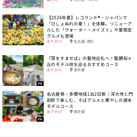
【2026年夏】レゴランド®・ジャパンで
「びしょぬれの夏！」を体験。リニューア
ルした「ウォーター・メイズⅡ」や夏限定
グルメも登場
おでかけ
名古屋 港区
『耳をすませば』の聖地巡礼へ！聖蹟桜ヶ
丘のモデル地を巡るおすすめコース
おでかけ
東京都
PR
名古屋発・多摩地域1泊2日旅｜深大寺と門
前町で楽しむ、そばグルメと癒やしの週末
モデルコース
おでかけ
東京都
PR