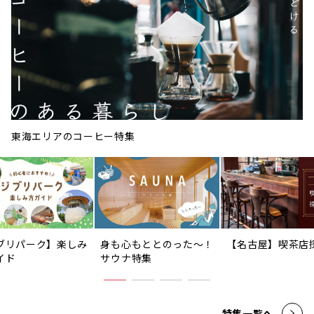
東海エリアのコーヒー特集
ブリパーク】楽しみ
身も心もととのった〜！
【名古屋】喫茶店
イド
サウナ特集
特集一覧へ