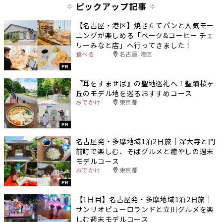
ピックアップ記事
【名古屋・港区】焼きたてパンと人気モー
ニングが楽しめる「ベーク&コーヒー チェ
リーみなと店」へ行ってきました！
食べる
名古屋 港区
PR
『耳をすませば』の聖地巡礼へ！聖蹟桜ヶ
丘のモデル地を巡るおすすめコース
おでかけ
東京都
PR
名古屋発・多摩地域1泊2日旅｜深大寺と門
前町で楽しむ、そばグルメと癒やしの週末
モデルコース
おでかけ
東京都
PR
【1日目】名古屋発・多摩地域1泊2日旅｜
サンリオピューロランドと立川グルメを楽
しむ週末モデルコース