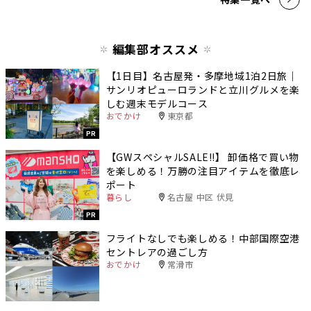
編集部オススメ
【1日目】名古屋発・多摩地域1泊2日旅｜
サンリオピューロランドと立川グルメを楽
しむ週末モデルコース
おでかけ
東京都
PR
【GWスペシャルSALE‼︎】 卸価格で買い物
を楽しめる！万勝の注目アイテムを徹底レ
ポート
暮らし
名古屋 中区 伏見
PR
フライトなしでも楽しめる！中部国際空港
セントレアの過ごし方
おでかけ
常滑市