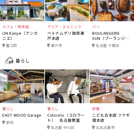
カフェ・喫茶店
アジア・エスニック
パン
UN Kanye（アンカ
ベトナムデリ珈琲瀬
BOULANGERIE
ニエ）
戸本店
SUN（ブーランジェ
リー・サン）
蟹江町
瀬戸市
名古屋 千種区
暮らし
暮らし
暮らし
読書
EAST WOOD Garage
Colorato（コロラー
こども古本店 ツナギ
ト） 名古屋教室
畑本店
愛知
名古屋 中川区
北名古屋市