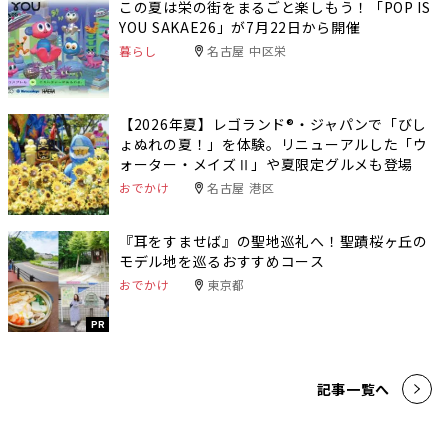
この夏は栄の街をまるごと楽しもう！「POP IS
YOU SAKAE26」が7月22日から開催
暮らし
名古屋 中区栄
【2026年夏】レゴランド®・ジャパンで「びし
ょぬれの夏！」を体験。リニューアルした「ウ
ォーター・メイズⅡ」や夏限定グルメも登場
おでかけ
名古屋 港区
『耳をすませば』の聖地巡礼へ！聖蹟桜ヶ丘の
モデル地を巡るおすすめコース
おでかけ
東京都
PR
記事一覧へ