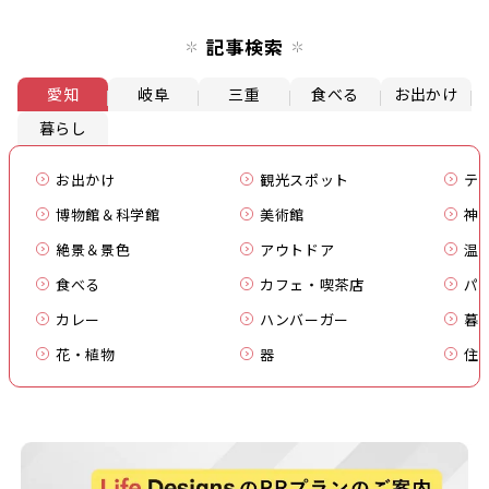
記事検索
愛知
岐阜
三重
食べる
お出かけ
暮らし
お出かけ
観光スポット
テ
博物館＆科学館
美術館
神
絶景＆景色
アウトドア
温
食べる
カフェ・喫茶店
パ
カレー
ハンバーガー
暮
花・植物
器
住