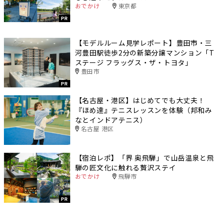
おでかけ
東京都
PR
【モデルルーム見学レポート】豊田市・三
河豊田駅徒歩2分の新築分譲マンション「T
ステージ フラッグス・ザ・トヨタ」
豊田市
PR
【名古屋・港区】はじめてでも大丈夫！
『ほめ達』テニスレッスンを体験（邦和み
なとインドアテニス）
名古屋 港区
【宿泊レポ】「界 奥飛騨」で山岳温泉と飛
騨の匠文化に触れる贅沢ステイ
おでかけ
飛騨市
PR