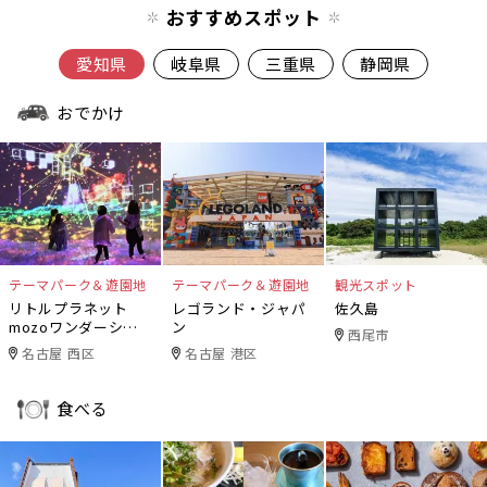
おすすめスポット
愛知県
岐阜県
三重県
静岡県
おでかけ
テーマパーク＆遊園地
テーマパーク＆遊園地
観光スポット
リトルプラネット
レゴランド・ジャパ
佐久島
mozoワンダーシテ
ン
西尾市
ィ
名古屋 西区
名古屋 港区
食べる