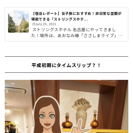
【宿泊レポート】女子旅におすすめ！非日常な空間が
堪能できる「ストリングスホテ...
🕒️July 20, 2021
ストリングスホテル 名古屋にやってきまし
た！場所は、あおなみ線「ささしまライブ」駅
から徒歩3分。JR線「名古屋駅」からは徒歩15
分ほど。土日祝日は「ささしまウェルカムバ
ス」が便利ですよ。ZEPP NAGOYAの向かいに
位置しているため、ライブイベントの際に利用
平成初期にタイムスリップ？！
される方も多いのだとか。大聖堂にうっとり非
日常なラグジュアリーな空間エントランスに入
ると、ストリングスホテル 名古屋のシンボルと
も言える「アートグレース大聖堂」がお出迎
え。ここは西洋の洋館？それともお城？と錯覚
してしまうくらい、エレガントでラグジュアリ
ー...