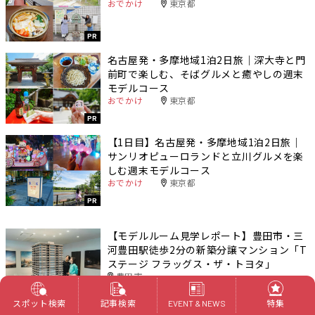
おでかけ
東京都
PR
名古屋発・多摩地域1泊2日旅｜深大寺と門
前町で楽しむ、そばグルメと癒やしの週末
モデルコース
おでかけ
東京都
PR
【1日目】名古屋発・多摩地域1泊2日旅｜
サンリオピューロランドと立川グルメを楽
しむ週末モデルコース
おでかけ
東京都
PR
【モデルルーム見学レポート】豊田市・三
河豊田駅徒歩2分の新築分譲マンション「T
ステージ フラッグス・ザ・トヨタ」
豊田市
PR
スポット検索
記事検索
特集
EVENT & NEWS