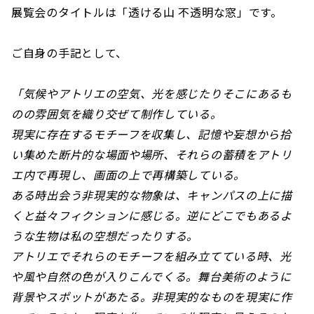
展覧会のタイトルは「透ける山 不透明な窓」です。
ご自身の手記として、
「気候やアトリエの空気、光を感じたりそこにあるも
のの雰囲気を織り交ぜて制作している。
現実に存在するモチーフを収集し、記憶や妄想から拾
い集めた断片的な場面や場所、それらの蓄積をアトリ
エ内で再現し、画面の上で再構築している。
ある時出会う非現実的な物象は、キャンパスの上に描
くと益々フィクションに感じる。逆にどこでもあるよ
うな生物は私の空想だったりする。
アトリエでそれらのモチーフを組み立てている時、光
や風や自然の色が入りこんでくる。舞台美術のように
背景やスポットがあたる。非現実的なものを現実に作