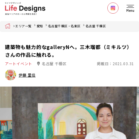
Menu
Home
エリア一覧
愛知
名古屋千種区・名東区
名古屋 千種区
建築物も魅力的なgalleryNへ。三木瑠都（ミキルツ）
さんの作品に触れる。
アートイベント
名古屋 千種区
掲載日：2021.03.31
伊藤 里佳