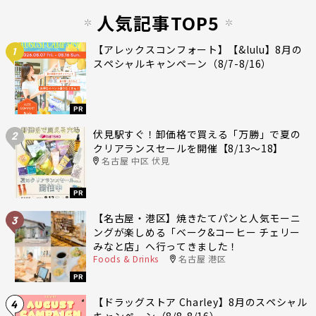
人気記事TOP5
【アレックスコンフォート】【&lulu】8月の
1
スペシャルキャンペーン（8/7-8/16）
PR
伏見駅すぐ！卸価格で買える「万勝」で夏の
2
クリアランスセールを開催【8/13〜18】
名古屋 中区 伏見
PR
【名古屋・港区】焼きたてパンと人気モーニ
3
ングが楽しめる「ベーク&コーヒー チェリー
みなと店」へ行ってきました！
Foods & Drinks
名古屋 港区
PR
【ドラッグストア Charley】8月のスペシャル
4