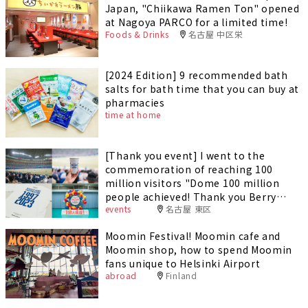
Japan, "Chiikawa Ramen Ton" opened
at Nagoya PARCO for a limited time!
Foods & Drinks
名古屋 中区栄
[2024 Edition] 9 recommended bath
salts for bath time that you can buy at
pharmacies
time at home
[Thank you event] I went to the
commemoration of reaching 100
million visitors "Dome 100 million
people achieved! Thank you Berry
events
名古屋 東区
Match Chunichi Dragons vs DeNA
Baystars".
Moomin Festival! Moomin cafe and
Moomin shop, how to spend Moomin
fans unique to Helsinki Airport
abroad
Finland