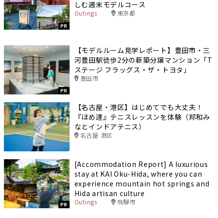
しむ週末モデルコース
Outings
東京都
PR
【モデルルーム見学レポート】豊田市・三
河豊田駅徒歩2分の新築分譲マンション「T
ステージ フラッグス・ザ・トヨタ」
豊田市
PR
【名古屋・港区】はじめてでも大丈夫！
『ほめ達』テニスレッスンを体験（邦和み
なとインドアテニス）
名古屋 港区
[Accommodation Report] A luxurious
stay at KAI Oku-Hida, where you can
experience mountain hot springs and
Hida artisan culture
Outings
飛騨市
PR