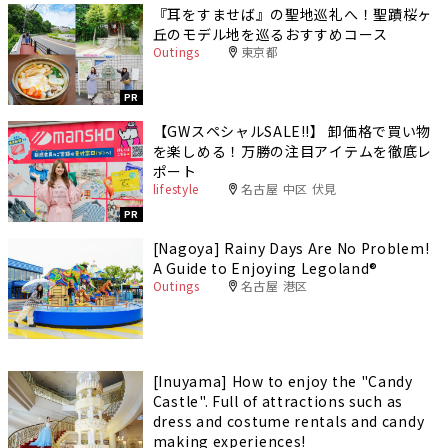
『耳をすませば』の聖地巡礼へ！聖蹟桜ヶ
丘のモデル地を巡るおすすめコース
Outings
東京都
PR
【GWスペシャルSALE‼︎】 卸価格で買い物
を楽しめる！万勝の注目アイテムを徹底レ
ポート
lifestyle
名古屋 中区 伏見
PR
[Nagoya] Rainy Days Are No Problem!
A Guide to Enjoying Legoland®️
Outings
名古屋 港区
[Inuyama] How to enjoy the "Candy
Castle". Full of attractions such as
dress and costume rentals and candy
making experiences!