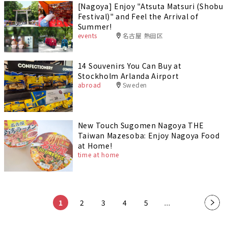
[Nagoya] Enjoy "Atsuta Matsuri (Shobu
Festival)" and Feel the Arrival of
Summer!
events
名古屋 熱田区
14 Souvenirs You Can Buy at
Stockholm Arlanda Airport
abroad
Sweden
New Touch Sugomen Nagoya THE
Taiwan Mazesoba: Enjoy Nagoya Food
at Home!
time at home
1
2
3
4
5
...
»