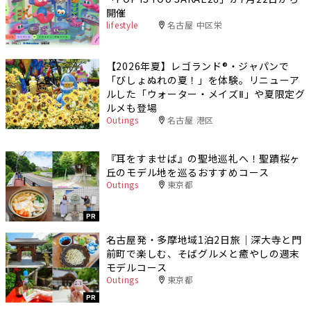
開催
lifestyle
名古屋 中区栄
【2026年夏】レゴランド®・ジャパンで
「びしょぬれの夏！」を体験。リニューア
ルした「ウォーター・メイズⅡ」や夏限定グ
ルメも登場
Outings
名古屋 港区
『耳をすませば』の聖地巡礼へ！聖蹟桜ヶ
丘のモデル地を巡るおすすめコース
Outings
東京都
PR
名古屋発・多摩地域1泊2日旅｜深大寺と門
前町で楽しむ、そばグルメと癒やしの週末
モデルコース
Outings
東京都
PR