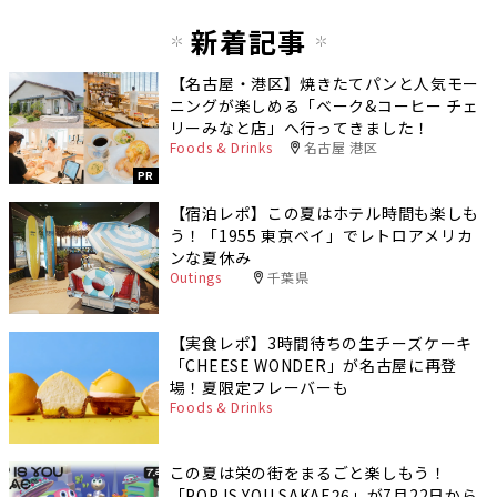
新着記事
【名古屋・港区】焼きたてパンと人気モー
ニングが楽しめる「ベーク&コーヒー チェ
リーみなと店」へ行ってきました！
Foods & Drinks
名古屋 港区
PR
【宿泊レポ】この夏はホテル時間も楽しも
う！「1955 東京ベイ」でレトロアメリカ
ンな夏休み
Outings
千葉県
【実食レポ】3時間待ちの生チーズケーキ
「CHEESE WONDER」が名古屋に再登
場！夏限定フレーバーも
Foods & Drinks
この夏は栄の街をまるごと楽しもう！
「POP IS YOU SAKAE26」が7月22日から