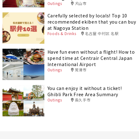
Outings
犬山市
Carefully selected by locals! Top 10
recommended ekiben that you can buy
at Nagoya Station
Foods & Drinks
名古屋 中村区 名駅
Have fun even without a flight! How to
spend time at Centrair Central Japan
International Airport
Outings
常滑市
You can enjoy it without a ticket!
Ghibli Park Free Area Summary
Outings
長久手市