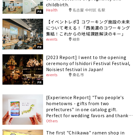
childbirth.
Health
名古屋 中村区 名駅
PR
【イベントレポ】コワーキング施設の未来
について考える！「西美濃のコワーキング
集結！これからの地域課題解決のキー」
events
岐阜
PR
[2023 Report] I went to the opening
ceremony of Ishidori Festival Festival,
Noisiest festival in Japan!
events
桑名市
PR
[Experience Report] "Two people's
hometowns - gifts from two
prefectures" in one catalog gift.
Perfect for wedding favors and thank-
Others
you gifts!
The first "Chiikawa" ramen shop in