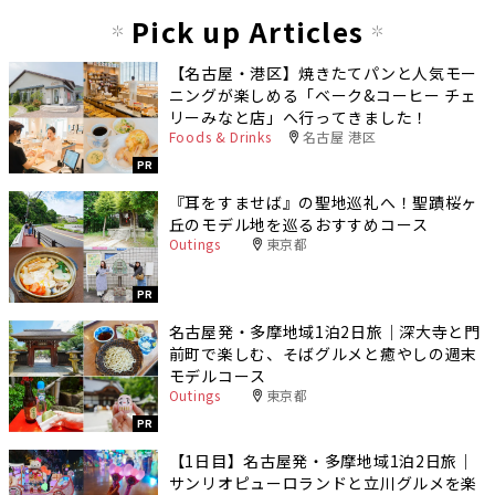
Pick up Articles
【名古屋・港区】焼きたてパンと人気モー
ニングが楽しめる「ベーク&コーヒー チェ
リーみなと店」へ行ってきました！
Foods & Drinks
名古屋 港区
PR
『耳をすませば』の聖地巡礼へ！聖蹟桜ヶ
丘のモデル地を巡るおすすめコース
Outings
東京都
PR
名古屋発・多摩地域1泊2日旅｜深大寺と門
前町で楽しむ、そばグルメと癒やしの週末
モデルコース
Outings
東京都
PR
【1日目】名古屋発・多摩地域1泊2日旅｜
サンリオピューロランドと立川グルメを楽