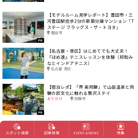
【モデルルーム見学レポート】豊田市・三
河豊田駅徒歩2分の新築分譲マンション「T
ステージ フラッグス・ザ・トヨタ」
豊田市
PR
【名古屋・港区】はじめてでも大丈夫！
『ほめ達』テニスレッスンを体験（邦和み
なとインドアテニス）
名古屋 港区
【宿泊レポ】「界 奥飛騨」で山岳温泉と飛
騨の匠文化に触れる贅沢ステイ
おでかけ
飛騨市
PR
新着記事
スポット検索
記事検索
特集
EVENT & NEWS