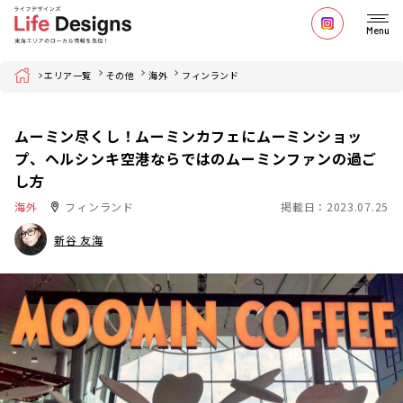
Menu
Home
エリア一覧
その他
海外
フィンランド
ムーミン尽くし！ムーミンカフェにムーミンショッ
プ、ヘルシンキ空港ならではのムーミンファンの過ご
し方
海外
フィンランド
掲載日：2023.07.25
新谷 友海