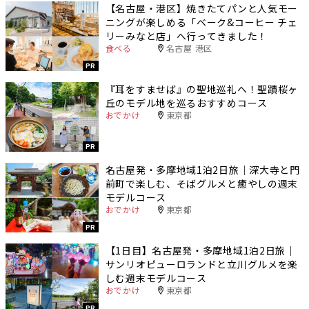
【名古屋・港区】焼きたてパンと人気モー
ニングが楽しめる「ベーク&コーヒー チェ
リーみなと店」へ行ってきました！
食べる
名古屋 港区
PR
『耳をすませば』の聖地巡礼へ！聖蹟桜ヶ
丘のモデル地を巡るおすすめコース
おでかけ
東京都
PR
名古屋発・多摩地域1泊2日旅｜深大寺と門
前町で楽しむ、そばグルメと癒やしの週末
モデルコース
おでかけ
東京都
PR
【1日目】名古屋発・多摩地域1泊2日旅｜
サンリオピューロランドと立川グルメを楽
しむ週末モデルコース
おでかけ
東京都
PR