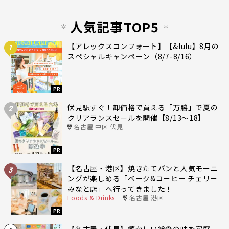
人気記事TOP5
【アレックスコンフォート】【&lulu】8月の
1
スペシャルキャンペーン（8/7-8/16）
PR
伏見駅すぐ！卸価格で買える「万勝」で夏の
2
クリアランスセールを開催【8/13〜18】
名古屋 中区 伏見
PR
【名古屋・港区】焼きたてパンと人気モーニ
3
ングが楽しめる「ベーク&コーヒー チェリー
みなと店」へ行ってきました！
Foods & Drinks
名古屋 港区
PR