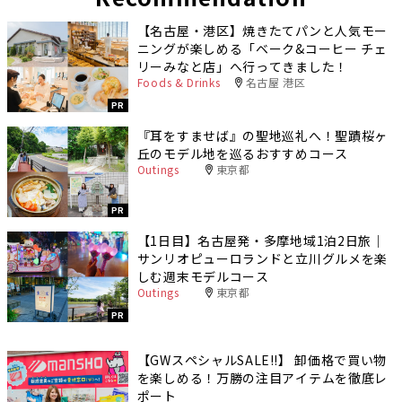
【名古屋・港区】焼きたてパンと人気モー
ニングが楽しめる「ベーク&コーヒー チェ
リーみなと店」へ行ってきました！
Foods & Drinks
名古屋 港区
PR
『耳をすませば』の聖地巡礼へ！聖蹟桜ヶ
丘のモデル地を巡るおすすめコース
Outings
東京都
PR
【1日目】名古屋発・多摩地域1泊2日旅｜
サンリオピューロランドと立川グルメを楽
しむ週末モデルコース
Outings
東京都
PR
【GWスペシャルSALE‼︎】 卸価格で買い物
を楽しめる！万勝の注目アイテムを徹底レ
ポート