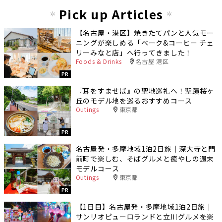
Pick up Articles
【名古屋・港区】焼きたてパンと人気モー
ニングが楽しめる「ベーク&コーヒー チェ
リーみなと店」へ行ってきました！
Foods & Drinks
名古屋 港区
PR
『耳をすませば』の聖地巡礼へ！聖蹟桜ヶ
丘のモデル地を巡るおすすめコース
Outings
東京都
PR
名古屋発・多摩地域1泊2日旅｜深大寺と門
前町で楽しむ、そばグルメと癒やしの週末
モデルコース
Outings
東京都
PR
【1日目】名古屋発・多摩地域1泊2日旅｜
サンリオピューロランドと立川グルメを楽