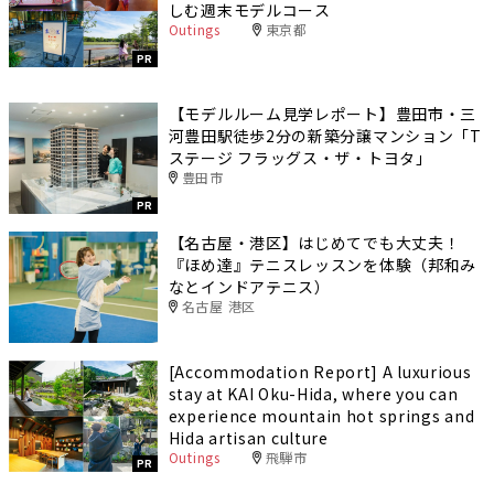
しむ週末モデルコース
Outings
東京都
PR
【モデルルーム見学レポート】豊田市・三
河豊田駅徒歩2分の新築分譲マンション「T
ステージ フラッグス・ザ・トヨタ」
豊田市
PR
【名古屋・港区】はじめてでも大丈夫！
『ほめ達』テニスレッスンを体験（邦和み
なとインドアテニス）
名古屋 港区
[Accommodation Report] A luxurious
stay at KAI Oku-Hida, where you can
experience mountain hot springs and
Hida artisan culture
Outings
飛騨市
PR