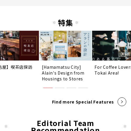
特集
古屋】喫茶店探訪
[Hamamatsu City]
For Coffee Lover
Alain's Design from
Tokai Area!
Housings to Stores
Find more Special Features
Editorial Team
Recommendation