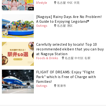
lifestyle
名古屋 中区 伏見
PR
[Nagoya] Rainy Days Are No Problem!
A Guide to Enjoying Legoland®️
Outings
名古屋 港区
Carefully selected by locals! Top 10
recommended ekiben that you can buy
at Nagoya Station
Foods & Drinks
名古屋 中村区 名駅
FLIGHT OF DREAMS: Enjoy "Flight
Park" which is Free of Charge with
Families!
Outings
常滑市