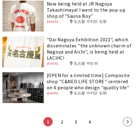
Now being held at JR Nagoya
Takashimaya! I went to the pop-up
shop of "Sauna Boy"
events
名古屋 中村区 名駅
"Dai Nagoya Exhibition 2022", which
disseminates "the unknown charm of
Nagoya and Aichi", is being held at
LACHIC!
events
名古屋 中区栄
[OPEN for a limited time] Composite
shop "C&NEO LIFE STORE" centered
on 6 people who design "quality life"
events
名古屋 中村区 名駅
​ ​
​ ​
​ ​
​ ​
1
2
3
4
»