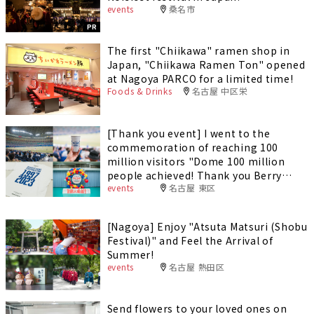
events
桑名市
PR
The first "Chiikawa" ramen shop in
Japan, "Chiikawa Ramen Ton" opened
at Nagoya PARCO for a limited time!
Foods & Drinks
名古屋 中区栄
[Thank you event] I went to the
commemoration of reaching 100
million visitors "Dome 100 million
people achieved! Thank you Berry
events
名古屋 東区
Match Chunichi Dragons vs DeNA
Baystars".
[Nagoya] Enjoy "Atsuta Matsuri (Shobu
Festival)" and Feel the Arrival of
Summer!
events
名古屋 熱田区
Send flowers to your loved ones on