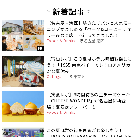
新着記事
【名古屋・港区】焼きたてパンと人気モー
ニングが楽しめる「ベーク&コーヒー チェ
リーみなと店」へ行ってきました！
Foods & Drinks
名古屋 港区
PR
【宿泊レポ】この夏はホテル時間も楽しも
う！「1955 東京ベイ」でレトロアメリカ
ンな夏休み
Outings
千葉県
【実食レポ】3時間待ちの生チーズケーキ
「CHEESE WONDER」が名古屋に再登
場！夏限定フレーバーも
Foods & Drinks
この夏は栄の街をまるごと楽しもう！
「POP IS YOU SAKAE26」が7月22日から