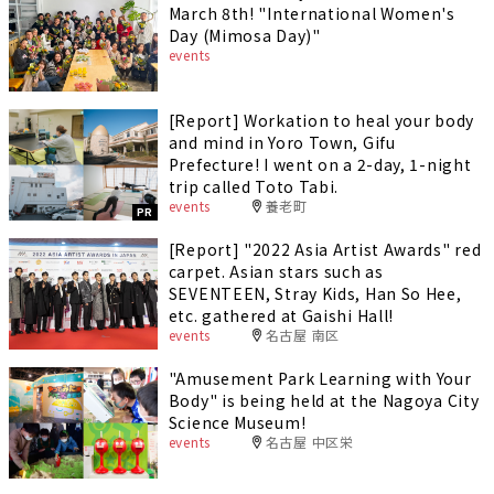
March 8th! "International Women's
Day (Mimosa Day)"
events
[Report] Workation to heal your body
and mind in Yoro Town, Gifu
Prefecture! I went on a 2-day, 1-night
trip called Toto Tabi.
events
養老町
PR
[Report] "2022 Asia Artist Awards" red
carpet. Asian stars such as
SEVENTEEN, Stray Kids, Han So Hee,
etc. gathered at Gaishi Hall!
events
名古屋 南区
"Amusement Park Learning with Your
Body" is being held at the Nagoya City
Science Museum!
events
名古屋 中区栄