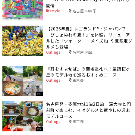
開催
lifestyle
名古屋 中区栄
【2026年夏】レゴランド®・ジャパンで
「びしょぬれの夏！」を体験。リニューア
ルした「ウォーター・メイズⅡ」や夏限定グ
ルメも登場
Outings
名古屋 港区
『耳をすませば』の聖地巡礼へ！聖蹟桜ヶ
丘のモデル地を巡るおすすめコース
Outings
東京都
PR
名古屋発・多摩地域1泊2日旅｜深大寺と門
前町で楽しむ、そばグルメと癒やしの週末
モデルコース
Outings
東京都
PR